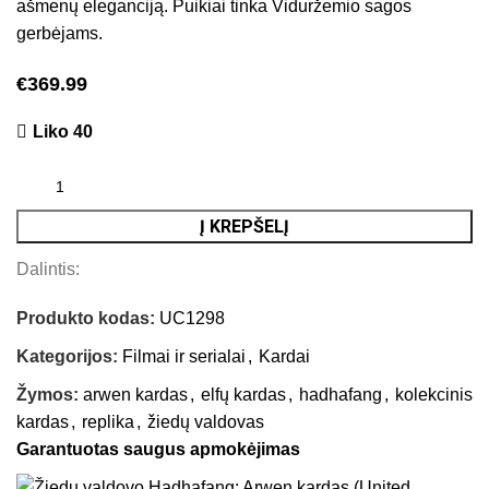
ašmenų eleganciją. Puikiai tinka Viduržemio sagos
gerbėjams.
€
369.99
Liko 40
Į KREPŠELĮ
Dalintis:
Produkto kodas:
UC1298
Kategorijos:
Filmai ir serialai
,
Kardai
Žymos:
arwen kardas
,
elfų kardas
,
hadhafang
,
kolekcinis
kardas
,
replika
,
žiedų valdovas
Garantuotas saugus apmokėjimas