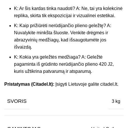
K: Ar šis kardas tinka naudoti? A: Ne, tai yra kolekcinė
replika, skirta tik ekspozicijai ir vizualinei estetikai.
K: Kaip prižiūrėti nerūdijančio plieno geležtę? A:
Nuvalykite minkšta šluoste. Venkite drėgmės ir
abrazyvinių medžiagų, kad išsaugotumėte jos
išvaizdą.
K: Kokia yra geležtės medžiaga? A: Geležtė
pagaminta iš grūdinto nerūdijančio plieno 420 J2,
kuris užtikrina patvarumą ir atsparumą.
Pristatymas (Citadel.lt):
Įsigyti Lietuvoje galite citadel.lt.
SVORIS
3 kg