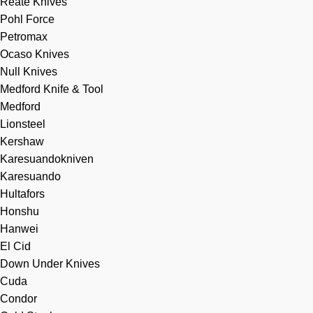
Reate Knives
Pohl Force
Petromax
Ocaso Knives
Null Knives
Medford Knife & Tool
Medford
Lionsteel
Kershaw
Karesuandokniven
Karesuando
Hultafors
Honshu
Hanwei
El Cid
Down Under Knives
Cuda
Condor