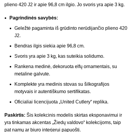
plieno 420 J2 ir apie 96,8 cm ilgio. Jo svoris yra apie 3 kg.
Pagrindinės savybės:
Geležtė pagaminta iš grūdinto nerūdijančio plieno 420
J2.
Bendras ilgis siekia apie 96,8 cm.
Svoris yra apie 3 kg, kas suteikia solidumo.
Rankena medinė, dekoruota elfų ornamentais, su
metaline galvute.
Komplekte yra medinis stovas su šilkografijos
motyvais ir autentiškumo sertifikatas.
Oficialiai licencijuota „United Cutlery“ replika.
Paskirtis:
Šis kolekcinis modelis skirtas eksponavimui ir
yra tinkamas akcentas „Žiedų valdovo“ kolekcijoms, taip
pat namų ar biuro interjerui papuošti.