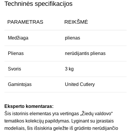
Techninės specifikacijos
PARAMETRAS
REIKŠMĖ
Medžiaga
plienas
Plienas
nerūdijantis plienas
Svoris
3 kg
Gamintojas
United Cutlery
Eksperto komentaras:
Šis istorinis elementas yra vertingas „Žiedų valdovo“
tematikos kolekcijų papildymas. Lyginant su įprastais
modeliais, šis išsiskiria geležte iš grūdinto nerūdijančio