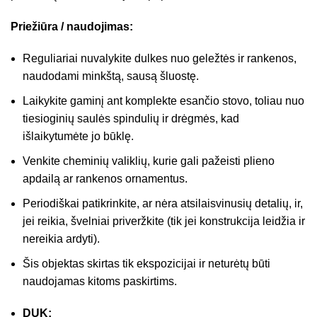
Priežiūra / naudojimas:
Reguliariai nuvalykite dulkes nuo geležtės ir rankenos,
naudodami minkštą, sausą šluostę.
Laikykite gaminį ant komplekte esančio stovo, toliau nuo
tiesioginių saulės spindulių ir drėgmės, kad
išlaikytumėte jo būklę.
Venkite cheminių valiklių, kurie gali pažeisti plieno
apdailą ar rankenos ornamentus.
Periodiškai patikrinkite, ar nėra atsilaisvinusių detalių, ir,
jei reikia, švelniai priveržkite (tik jei konstrukcija leidžia ir
nereikia ardyti).
Šis objektas skirtas tik ekspozicijai ir neturėtų būti
naudojamas kitoms paskirtims.
DUK: