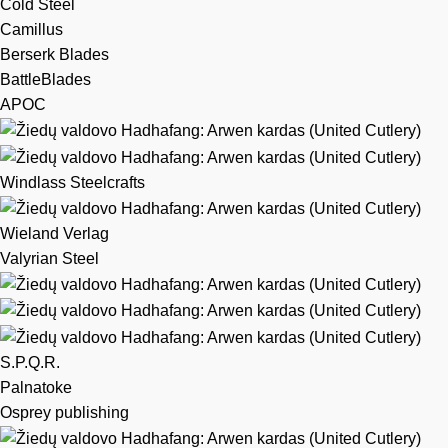
Cold Steel
Camillus
Berserk Blades
BattleBlades
APOC
Windlass Steelcrafts
Wieland Verlag
Valyrian Steel
S.P.Q.R.
Palnatoke
Osprey publishing