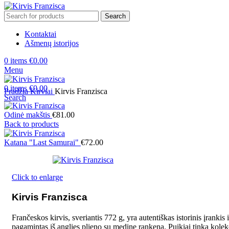
Search
Kontaktai
Ašmenų istorijos
0
items
€
0.00
Menu
0
items
€
0.00
Pradžia
Kirviai
Kirvis Franzisca
Search
Odinė makštis
€
81.00
Back to products
Katana "Last Samurai"
€
72.00
Click to enlarge
Kirvis Franzisca
Frančeskos kirvis, sveriantis 772 g, yra autentiškas istorinis įrankis i
pagamintas iš anglies plieno su medine rankena. Puikiai tinka kolek