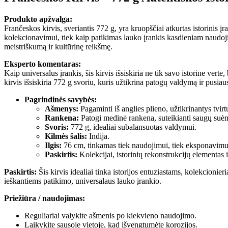
Produkto apžvalga:
Frančeskos kirvis, sveriantis 772 g, yra kruopščiai atkurtas istorinis įran
kolekcionavimui, tiek kaip patikimas lauko įrankis kasdieniam naudoj
meistriškumą ir kultūrinę reikšmę.
Eksperto komentaras:
Kaip universalus įrankis, šis kirvis išsiskiria ne tik savo istorine verte
kirvis išsiskiria 772 g svoriu, kuris užtikrina patogų valdymą ir pusiau
Pagrindinės savybės:
Ašmenys:
Pagaminti iš anglies plieno, užtikrinantys tvi
Rankena:
Patogi medinė rankena, suteikianti saugų suė
Svoris:
772 g, idealiai subalansuotas valdymui.
Kilmės šalis:
Indija.
Ilgis:
76 cm, tinkamas tiek naudojimui, tiek eksponavimu
Paskirtis:
Kolekcijai, istorinių rekonstrukcijų elementas i
Paskirtis:
Šis kirvis idealiai tinka istorijos entuziastams, kolekcionier
ieškantiems patikimo, universalaus lauko įrankio.
Priežiūra / naudojimas:
Reguliariai valykite ašmenis po kiekvieno naudojimo.
Laikykite sausoje vietoje, kad išvengtumėte korozijos.