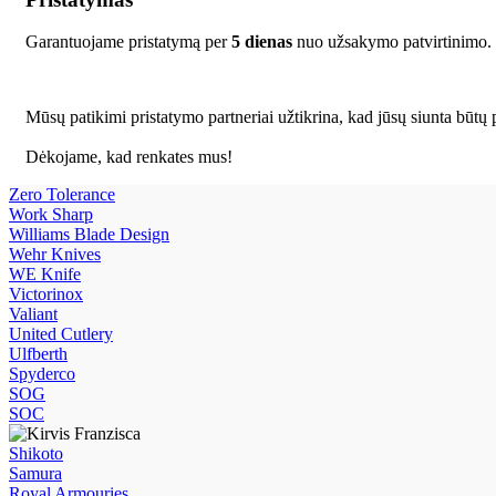
Garantuojame pristatymą per
5 dienas
nuo užsakymo patvirtinimo.
Mūsų patikimi pristatymo partneriai užtikrina, kad jūsų siunta būtų p
Dėkojame, kad renkates mus!
Zero Tolerance
Work Sharp
Williams Blade Design
Wehr Knives
WE Knife
Victorinox
Valiant
United Cutlery
Ulfberth
Spyderco
SOG
SOC
Shikoto
Samura
Royal Armouries