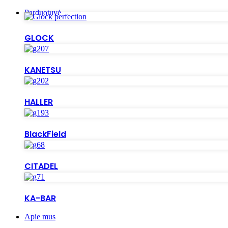
Parduotuvė
GLOCK
KANETSU
HALLER
BlackField
CITADEL
KA-BAR
Apie mus