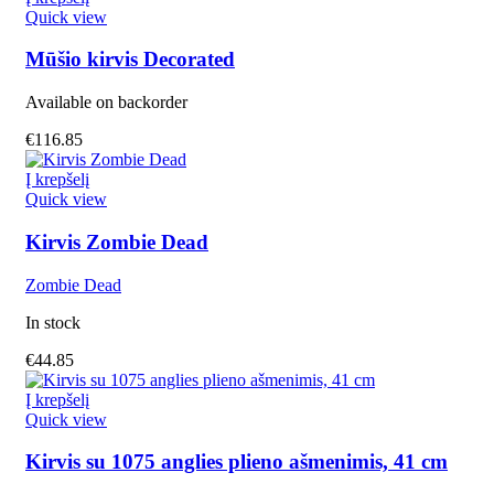
Quick view
Mūšio kirvis Decorated
Available on backorder
€
116.85
Į krepšelį
Quick view
Kirvis Zombie Dead
Zombie Dead
In stock
€
44.85
Į krepšelį
Quick view
Kirvis su 1075 anglies plieno ašmenimis, 41 cm