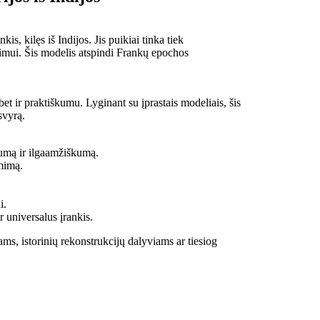
kis, kilęs iš Indijos. Jis puikiai tinka tiek
imui. Šis modelis atspindi Frankų epochos
, bet ir praktiškumu. Lyginant su įprastais modeliais, šis
svyrą.
rtumą ir ilgaamžiškumą.
mimą.
i.
r universalus įrankis.
iams, istorinių rekonstrukcijų dalyviams ar tiesiog