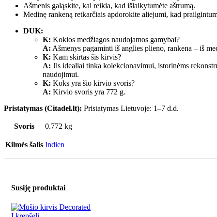
Ašmenis galąskite, kai reikia, kad išlaikytumėte aštrumą.
Medinę rankeną retkarčiais apdorokite aliejumi, kad prailgintum
DUK:
K:
Kokios medžiagos naudojamos gamybai?
A:
Ašmenys pagaminti iš anglies plieno, rankena – iš me
K:
Kam skirtas šis kirvis?
A:
Jis idealiai tinka kolekcionavimui, istorinėms rekonst
naudojimui.
K:
Koks yra šio kirvio svoris?
A:
Kirvio svoris yra 772 g.
Pristatymas (Citadel.lt):
Pristatymas Lietuvoje: 1–7 d.d.
Svoris
0.772 kg
Kilmės šalis
Indien
Susiję produktai
Į krepšelį