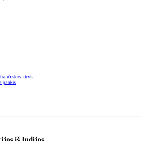
frančeskos kirvis
,
s įrankis
jos iš Indijos