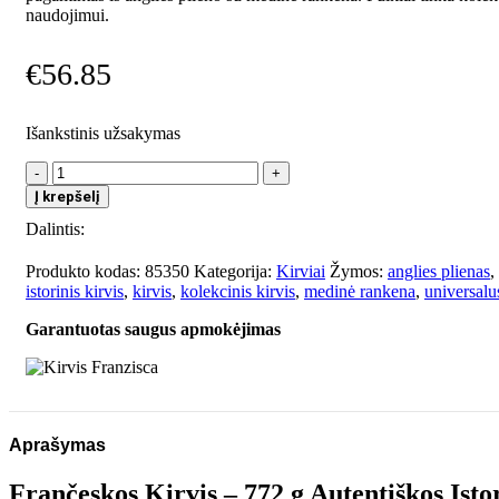
naudojimui.
€
56.85
Išankstinis užsakymas
produkto
kiekis:
Į krepšelį
Kirvis
Dalintis:
Franzisca
Produkto kodas:
85350
Kategorija:
Kirviai
Žymos:
anglies plienas
,
istorinis kirvis
,
kirvis
,
kolekcinis kirvis
,
medinė rankena
,
universalu
Garantuotas saugus apmokėjimas
Aprašymas
Frančeskos Kirvis – 772 g Autentiškos Istori