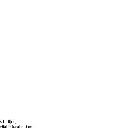
š Indijos,
cijai ir kasdieniam