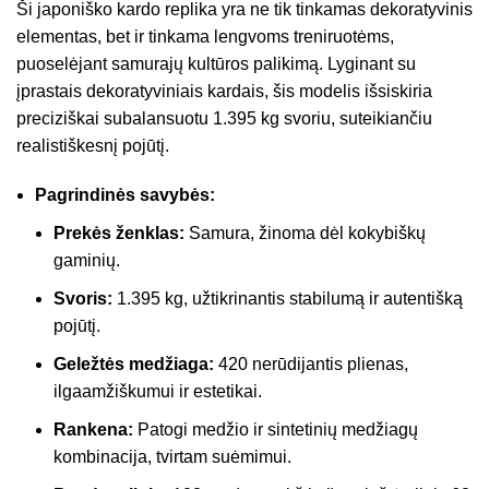
Ši japoniško kardo replika yra ne tik tinkamas dekoratyvinis
elementas, bet ir tinkama lengvoms treniruotėms,
puoselėjant samurajų kultūros palikimą. Lyginant su
įprastais dekoratyviniais kardais, šis modelis išsiskiria
preciziškai subalansuotu 1.395 kg svoriu, suteikiančiu
realistiškesnį pojūtį.
Pagrindinės savybės:
Prekės ženklas:
Samura, žinoma dėl kokybiškų
gaminių.
Svoris:
1.395 kg, užtikrinantis stabilumą ir autentišką
pojūtį.
Geležtės medžiaga:
420 nerūdijantis plienas,
ilgaamžiškumui ir estetikai.
Rankena:
Patogi medžio ir sintetinių medžiagų
kombinacija, tvirtam suėmimui.