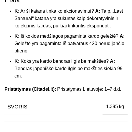
DUK:
K:
Ar ši katana tinka kolekcionavimui?
A:
Taip, „Last
Samurai“ katana yra sukurtas kaip dekoratyvinis ir
kolekcinis kardas, puikiai tinkantis eksponuoti.
K:
Iš kokios medžiagos pagaminta kardo geležtė?
A:
Geležtė yra pagaminta iš patvaraus 420 nerūdijančio
plieno.
K:
Koks yra kardo bendras ilgis be makšties?
A:
Bendras japoniško kardo ilgis be makšties siekia 99
cm.
Pristatymas (Citadel.lt):
Pristatymas Lietuvoje: 1–7 d.d.
SVORIS
1.395 kg