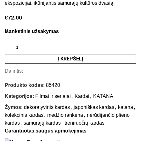
ekspozicijai, įkūnijantis samurajų kultūros dvasią.
€
72.00
Išankstinis užsakymas
Į KREPŠELĮ
Dalintis:
Produkto kodas:
85420
Kategorijos:
Filmai ir serialai
,
Kardai
,
KATANA
Žymos:
dekoratyvinis kardas
,
japoniškas kardas
,
katana
,
kolekcinis kardas
,
medžio rankena
,
nerūdijančio plieno
kardas
,
samurajų kardas
,
treniruočių kardas
Garantuotas saugus apmokėjimas