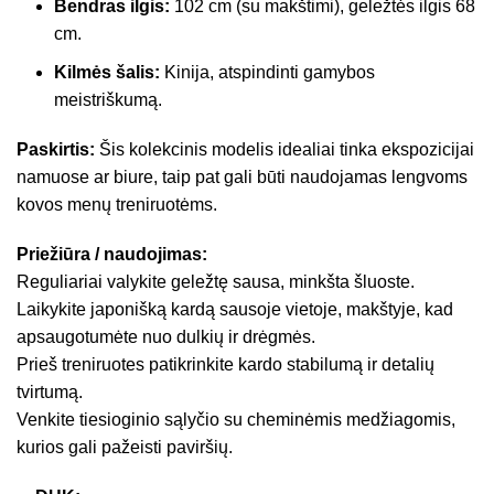
Bendras ilgis:
102 cm (su makštimi), geležtės ilgis 68
cm.
Kilmės šalis:
Kinija, atspindinti gamybos
meistriškumą.
Paskirtis:
Šis kolekcinis modelis idealiai tinka ekspozicijai
namuose ar biure, taip pat gali būti naudojamas lengvoms
kovos menų treniruotėms.
Priežiūra / naudojimas:
Reguliariai valykite geležtę sausa, minkšta šluoste.
Laikykite japonišką kardą sausoje vietoje, makštyje, kad
apsaugotumėte nuo dulkių ir drėgmės.
Prieš treniruotes patikrinkite kardo stabilumą ir detalių
tvirtumą.
Venkite tiesioginio sąlyčio su cheminėmis medžiagomis,
kurios gali pažeisti paviršių.