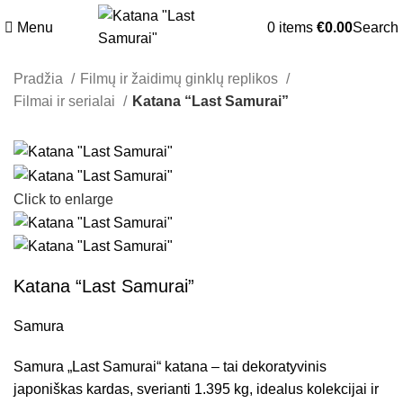
Menu
0
items
€
0.00
Search
Pradžia
Filmų ir žaidimų ginklų replikos
Filmai ir serialai
Katana “Last Samurai”
Click to enlarge
Katana “Last Samurai”
Samura
Samura „Last Samurai“ katana – tai dekoratyvinis
japoniškas kardas, sverianti 1.395 kg, idealus kolekcijai ir