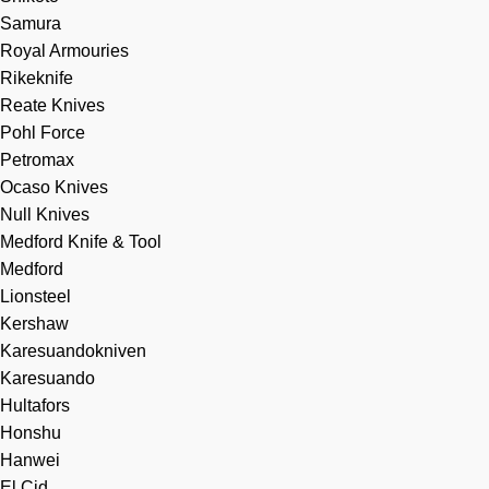
Samura
Royal Armouries
Rikeknife
Reate Knives
Pohl Force
Petromax
Ocaso Knives
Null Knives
Medford Knife & Tool
Medford
Lionsteel
Kershaw
Karesuandokniven
Karesuando
Hultafors
Honshu
Hanwei
El Cid