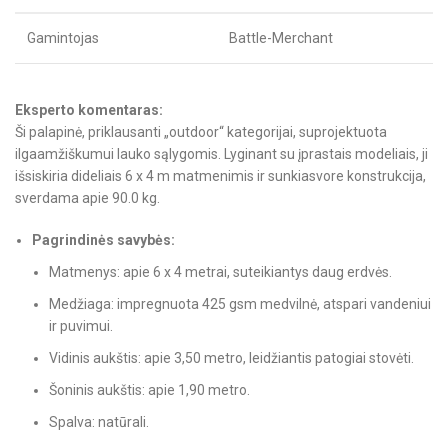
Gamintojas
Battle-Merchant
Eksperto komentaras:
Ši palapinė, priklausanti „outdoor“ kategorijai, suprojektuota
ilgaamžiškumui lauko sąlygomis. Lyginant su įprastais modeliais, ji
išsiskiria dideliais 6 x 4 m matmenimis ir sunkiasvore konstrukcija,
sverdama apie 90.0 kg.
Pagrindinės savybės:
Matmenys: apie 6 x 4 metrai, suteikiantys daug erdvės.
Medžiaga: impregnuota 425 gsm medvilnė, atspari vandeniui
ir puvimui.
Vidinis aukštis: apie 3,50 metro, leidžiantis patogiai stovėti.
Šoninis aukštis: apie 1,90 metro.
Spalva: natūrali.