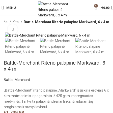
0
MENU
€
0.00
adžia
Kita
Battle-Merchant Riterio palapinė Markward, 6 x 4 m
Click to enlarge
Battle-Merchant Riterio palapinė Markward, 6
x 4 m
Battle-Merchant
„Battle-Merchant“ riterio palapinė „Markward“ išsiskiria erdviais 6 x
4 m matmenimis ir pagaminta iš 425 gsm impregnuotos
medvilnės. Tai tvirta palapinė, idealiai tinkanti viduramžių
renginiams ir stovyklavimui.
€
1,739.98