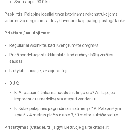
Svoris: apie 90.0 kg.
Paskirtis:
Palapinė idealiai tinka istorinėms rekonstrukcijoms,
viduramžių renginiams, stovyklavimui ir kaip patogi pastogė lauke.
Priežiūra / naudojimas:
Reguliariai vėdinkite, kad išvengtumėte drėgmės.
Prieš sandėliuojant užtikrinkite, kad audinys būtų visiškai
sausas.
Laikykite sausoje, vėsioje vietoje.
DUK:
K: Ar palapinė tinkama naudoti lietingu oru? A: Taip, jos
impregnuota medvilnė yra atspari vandeniui.
K: Kokie palapinės pagrindiniai matmenys? A: Palapinė yra
apie 6 x 4 metrus pločio ir apie 3,50 metro aukščio viduje.
Pristatymas (Citadel.lt):
Įsigyti Lietuvoje galite citadel.lt.