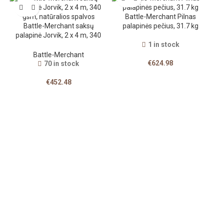
Battle-Merchant Pilnas
Battle-Merchant saksų
palapinės pečius, 31.7 kg
palapinė Jorvik, 2 x 4 m, 340
gsm, natūralios spalvos
1 in stock
Battle-Merchant
€
624.98
70 in stock
€
452.48