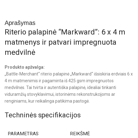
Aprašymas
Riterio palapinė “Markward”: 6 x 4 m
matmenys ir patvari impregnuota
medvilnė
Produkto apžvalga:
„Battle-Merchant“ riterio palapinė „Markward“ išsiskiria erdviais 6 x
4 m matmenimis ir pagaminta iš 425 gsm impregnuotos
medvilnės. Tai tvirta ir autentiška palapinė, idealiai tinkanti
viduramžių stovyklavimui, istorinėms rekonstrukcijoms ar
renginiams, kur reikalinga patikima pastogė.
Techninės specifikacijos
PARAMETRAS
REIKŠMĖ