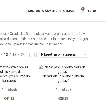
0
KONTAKTAI
AŠMENŲ ISTORIJOS
€
0.00
rijas? Citadel.lt siūlome platų įvairių prekių asortimentą –
darbo dienas (priklauso nuo likučio). Čia rasite tuos ypatingus
sų pasiūlymus ir atraskite tai, ko ieškojote.
12
18
24
ė žvaigždė su mediniu
Nerūdijančio plieno plokščia
kamuoliu
gertuvė
In stock
In stock
€
41.85
€
35.85