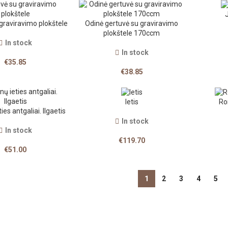
graviravimo plokštele
Odinė gertuvė su graviravimo
plokštele 170ccm
In stock
In stock
€
35.85
€
38.85
Ietis
Ro
es antgaliai. Ilgaetis
In stock
In stock
€
119.70
€
51.00
1
2
3
4
5