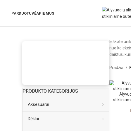
PARDUOTUVĖ
APIE MUS
Ieškote unik
nuo kolekcin
daiktus, kur
Pradžia
PRODUKTO KATEGORIJOS
Alyvuo
stiklinia
Aksesuarai
Dėklai