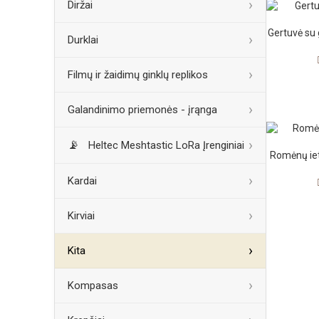
Diržai
Gertuvė su 
Durklai
Filmų ir žaidimų ginklų replikos
Galandinimo priemonės - įrąnga
Heltec Meshtastic LoRa Įrenginiai
Romėnų ieti
Kardai
Kirviai
Kita
Kompasas