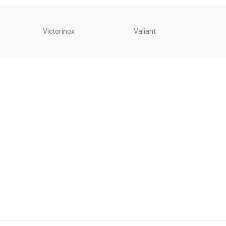
Victorinox
Valiant
Unite