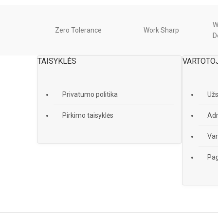
W
Zero Tolerance
Work Sharp
D
TAISYKLĖS
VARTOTO
Privatumo politika
Už
Pirkimo taisyklės
Adr
Var
Pag