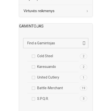
Virtuvės reikmenys
GAMINTOJAS
Cold Steel
2
Karesuando
2
United Cutlery
1
Battle-Merchant
19
S.P.Q.R.
3