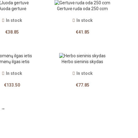
Juoda gertuvė
Gertuvė ruda oda 250 ccm
In stock
In stock
€
38.85
€
41.85
mėnų ilgas ietis
Herbo sieninis skydas
In stock
In stock
€
133.50
€
77.85
→