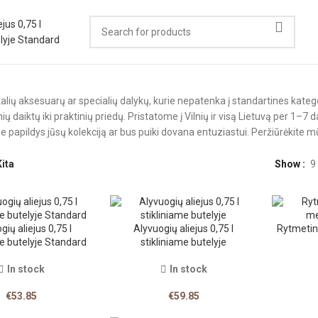
alių aksesuarų ar specialių dalykų, kurie nepatenka į standartines katego
ių daiktų iki praktinių priedų. Pristatome į Vilnių ir visą Lietuvą per 1–7 
ie papildys jūsų kolekciją ar bus puiki dovana entuziastui. Peržiūrėkite mū
Kita
Show
9
gių aliejus 0,75 l
Alyvuogių aliejus 0,75 l
Rytmetin
me butelyje Standard
stikliniame butelyje
In stock
In stock
€
53.85
€
59.85