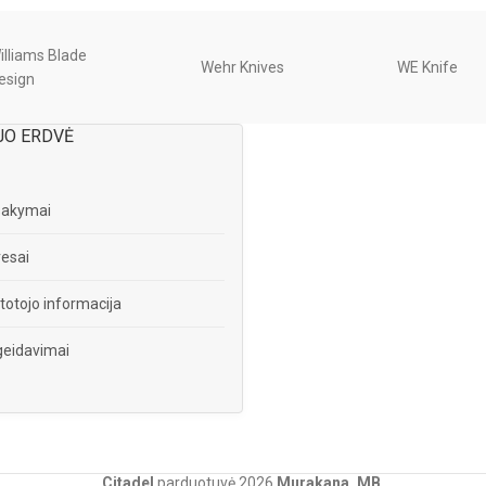
illiams Blade
Wehr Knives
WE Knife
esign
JO ERDVĖ
sakymai
esai
totojo informacija
eidavimai
Citadel
parduotuvė
2026
Murakana, MB
.