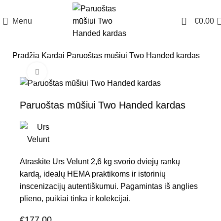
0
Menu
€
0.00
Pradžia
Kardai
Paruoštas mūšiui Two Handed kardas
Click to enlarge
Paruoštas mūšiui Two Handed kardas
Atraskite Urs Velunt 2,6 kg svorio dviejų rankų
kardą, idealų HEMA praktikoms ir istorinių
inscenizacijų autentiškumui. Pagamintas iš anglies
plieno, puikiai tinka ir kolekcijai.
€
177.00