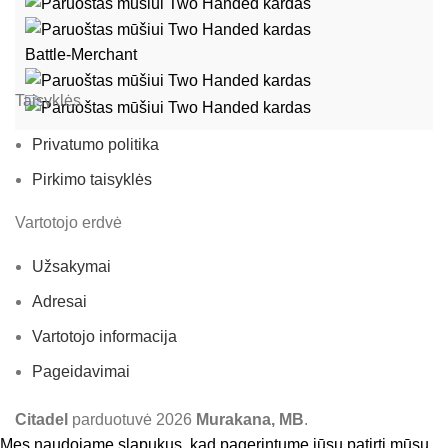
Battle-Merchant
Taisyklės
Privatumo politika
Pirkimo taisyklės
Vartotojo erdvė
Užsakymai
Adresai
Vartotojo informacija
Pageidavimai
Citadel
parduotuvė
2026
Murakana, MB
.
Mes naudojame slapukus, kad pagerintume jūsų patirtį mūsų