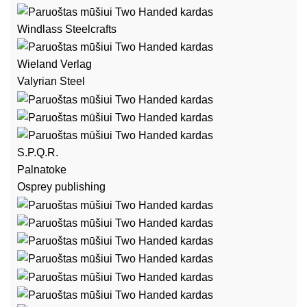
Windlass Steelcrafts
Wieland Verlag
Valyrian Steel
S.P.Q.R.
Palnatoke
Osprey publishing