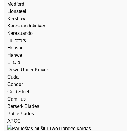
Medford
Lionsteel
Kershaw
Karesuandokniven
Karesuando
Hultafors
Honshu
Hanwei
El Cid
Down Under Knives
Cuda
Condor
Cold Steel
Camillus
Berserk Blades
BattleBlades
APOC