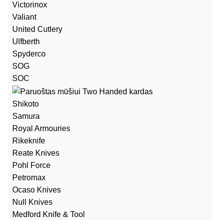
Victorinox
Valiant
United Cutlery
Ulfberth
Spyderco
SOG
SOC
Shikoto
Samura
Royal Armouries
Rikeknife
Reate Knives
Pohl Force
Petromax
Ocaso Knives
Null Knives
Medford Knife & Tool