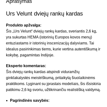
Aprašymas
Urs Velunt dviejų rankų kardas
Produkto apžvalga:
Šis „Urs Velunt“ dviejų rankų kardas, sveriantis 2,6 kg,
yra sukurtas HEMA (istorinių Europos kovos menų)
entuziastams ir istorinių inscenizacijų dalyviams. Tai
idealus pasirinkimas tiems, kurie vertina autentiškumą ir
kokybę, pagamintas Indijoje.
Eksperto komentaras:
Šis dviejų rankų kardas atspindi viduramžių
ginklakalystės meistriškumą, pritaikytą šiuolaikinėms
praktikoms. Lyginant su įprastais modeliais, šis išsiskiria
patikimu 2,6 kg svoriu, užtikrinančiu realistišką valdymą.
Pagrindinės savybės: