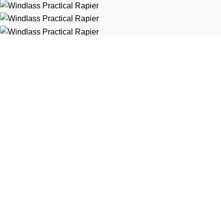
Battle-Merchant
Taisyklės
Privatumo politika
Pirkimo taisyklės
Vartotojo erdvė
Užsakymai
Adresai
Vartotojo informacija
Pageidavimai