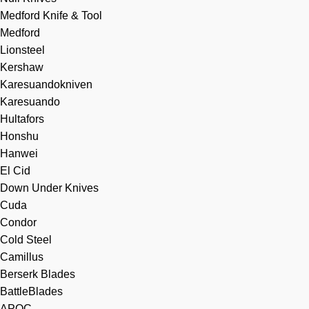
Medford Knife & Tool
Medford
Lionsteel
Kershaw
Karesuandokniven
Karesuando
Hultafors
Honshu
Hanwei
El Cid
Down Under Knives
Cuda
Condor
Cold Steel
Camillus
Berserk Blades
BattleBlades
APOC