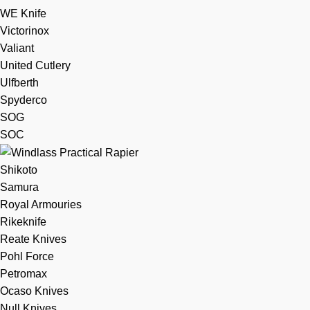
WE Knife
Victorinox
Valiant
United Cutlery
Ulfberth
Spyderco
SOG
SOC
Shikoto
Samura
Royal Armouries
Rikeknife
Reate Knives
Pohl Force
Petromax
Ocaso Knives
Null Knives