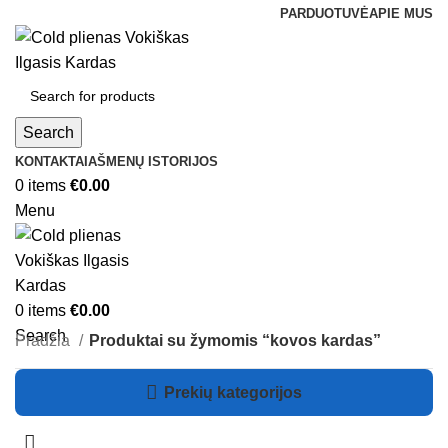
PARDUOTUVĖ
APIE MUS
Search
KONTAKTAI
AŠMENŲ ISTORIJOS
0
items
€
0.00
Menu
0
items
€
0.00
Search
Pradžia
Produktai su žymomis “kovos kardas”
Prekių kategorijos