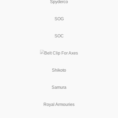
Spyderco
SOG
SOC
Shikoto
Samura
Royal Armouries