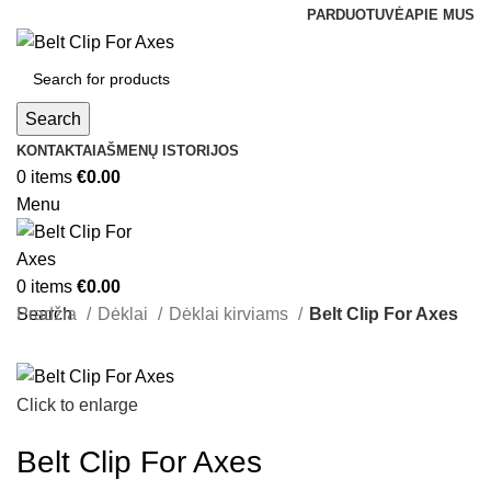
PARDUOTUVĖ
APIE MUS
Search
KONTAKTAI
AŠMENŲ ISTORIJOS
0
items
€
0.00
Menu
0
items
€
0.00
Search
Pradžia
Dėklai
Dėklai kirviams
Belt Clip For Axes
Click to enlarge
Belt Clip For Axes