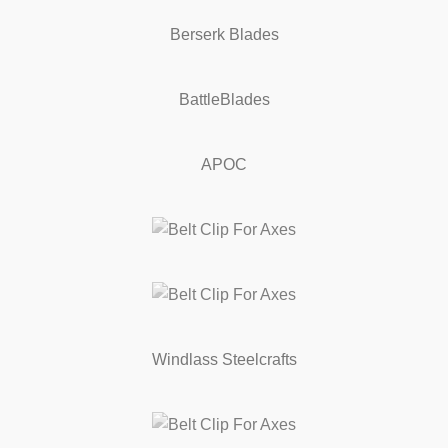
Berserk Blades
BattleBlades
APOC
Windlass Steelcrafts