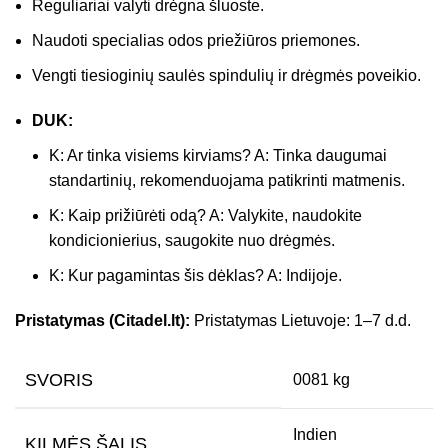
Reguliariai valyti drėgna šluoste.
Naudoti specialias odos priežiūros priemones.
Vengti tiesioginių saulės spindulių ir drėgmės poveikio.
DUK:
K: Ar tinka visiems kirviams? A: Tinka daugumai
standartinių, rekomenduojama patikrinti matmenis.
K: Kaip prižiūrėti odą? A: Valykite, naudokite
kondicionierius, saugokite nuo drėgmės.
K: Kur pagamintas šis dėklas? A: Indijoje.
Pristatymas (Citadel.lt):
Pristatymas Lietuvoje: 1–7 d.d.
SVORIS
0081 kg
Indien
KILMĖS ŠALIS