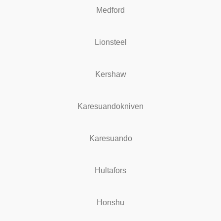
Medford
Lionsteel
Kershaw
Karesuandokniven
Karesuando
Hultafors
Honshu