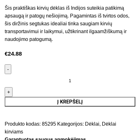
Šis praktiškas kirvių dėklas iš Indijos suteikia patikimą
apsaugą ir patogų nešiojimą. Pagamintas iš tvirtos odos,
šis diržinis segtukas idealiai tinka saugiam kirvių
transportavimui ir laikymui, užtikrinant ilgaamžiškumą ir
naudojimo patogumą.
€
24.88
Į KREPŠELĮ
Produkto kodas:
85295
Kategorijos:
Dėklai
,
Dėklai
kirviams
Garantuotas saugus apmokėjimas