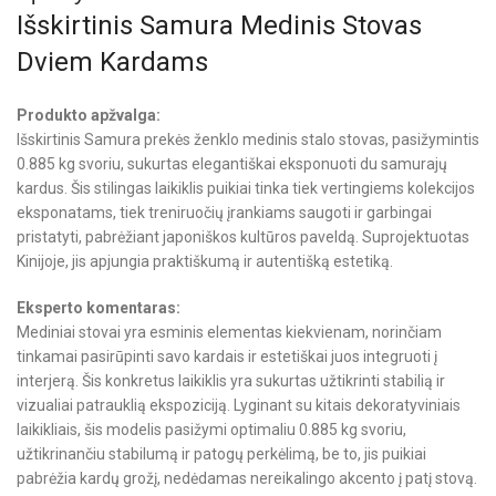
Išskirtinis Samura Medinis Stovas
Dviem Kardams
Produkto apžvalga:
Išskirtinis Samura prekės ženklo medinis stalo stovas, pasižymintis
0.885 kg svoriu, sukurtas elegantiškai eksponuoti du samurajų
kardus. Šis stilingas laikiklis puikiai tinka tiek vertingiems kolekcijos
eksponatams, tiek treniruočių įrankiams saugoti ir garbingai
pristatyti, pabrėžiant japoniškos kultūros paveldą. Suprojektuotas
Kinijoje, jis apjungia praktiškumą ir autentišką estetiką.
Eksperto komentaras:
Mediniai stovai yra esminis elementas kiekvienam, norinčiam
tinkamai pasirūpinti savo kardais ir estetiškai juos integruoti į
interjerą. Šis konkretus laikiklis yra sukurtas užtikrinti stabilią ir
vizualiai patrauklią ekspoziciją. Lyginant su kitais dekoratyviniais
laikikliais, šis modelis pasižymi optimaliu 0.885 kg svoriu,
užtikrinančiu stabilumą ir patogų perkėlimą, be to, jis puikiai
pabrėžia kardų grožį, nedėdamas nereikalingo akcento į patį stovą.