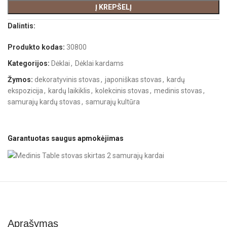
Į KREPŠELĮ
Dalintis:
Produkto kodas:
30800
Kategorijos:
Dėklai
,
Dėklai kardams
Žymos:
dekoratyvinis stovas
,
japoniškas stovas
,
kardų
ekspozicija
,
kardų laikiklis
,
kolekcinis stovas
,
medinis stovas
,
samurajų kardų stovas
,
samurajų kultūra
Garantuotas saugus apmokėjimas
Aprašymas