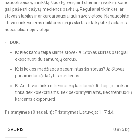
naudoti sausą, minkštą šluostę, vengiant cheminių valiklių, kurie
gali pažeisti dažytą medienos paviršių. Reguliariai tikrinkite, ar
stovas stabilus ir ar kardai saugiai guli savo vietose. Nenaudokite
stovo sunkesniems daiktams nei jis skirtas ir laikykite jį vaikams
nepasiekiamoje vietoje.
DUK:
K:
Kiek kardų telpa šiame stove?
A:
Stovas skirtas patogiai
eksponuoti du samurajų kardus.
K:
Iš kokios medžiagos pagamintas šis stovas?
A:
Stovas
pagamintas iš dažytos medienos.
K:
Ar stovas tinka ir treniruočių kardams?
A:
Taip, jis puikiai
tinka tiek kolekciniams, tiek dekoratyviniams, tiek treniruočių
kardams eksponuoti.
Pristatymas (Citadel.lt):
Pristatymas Lietuvoje: 1–7 d.d.
SVORIS
0.885 kg