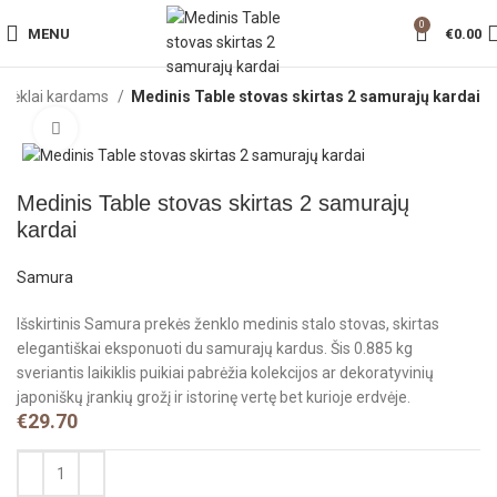
0
MENU
€
0.00
Dėklai kardams
Medinis Table stovas skirtas 2 samurajų kardai
Click to enlarge
Medinis Table stovas skirtas 2 samurajų
kardai
Samura
Išskirtinis Samura prekės ženklo medinis stalo stovas, skirtas
elegantiškai eksponuoti du samurajų kardus. Šis 0.885 kg
sveriantis laikiklis puikiai pabrėžia kolekcijos ar dekoratyvinių
japoniškų įrankių grožį ir istorinę vertę bet kurioje erdvėje.
€
29.70