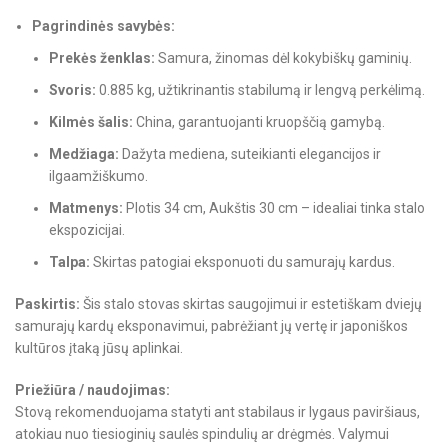
Pagrindinės savybės:
Prekės ženklas:
Samura, žinomas dėl kokybiškų gaminių.
Svoris:
0.885 kg, užtikrinantis stabilumą ir lengvą perkėlimą.
Kilmės šalis:
China, garantuojanti kruopščią gamybą.
Medžiaga:
Dažyta mediena, suteikianti elegancijos ir
ilgaamžiškumo.
Matmenys:
Plotis 34 cm, Aukštis 30 cm – idealiai tinka stalo
ekspozicijai.
Talpa:
Skirtas patogiai eksponuoti du samurajų kardus.
Paskirtis:
Šis stalo stovas skirtas saugojimui ir estetiškam dviejų
samurajų kardų eksponavimui, pabrėžiant jų vertę ir japoniškos
kultūros įtaką jūsų aplinkai.
Priežiūra / naudojimas:
Stovą rekomenduojama statyti ant stabilaus ir lygaus paviršiaus,
atokiau nuo tiesioginių saulės spindulių ar drėgmės. Valymui