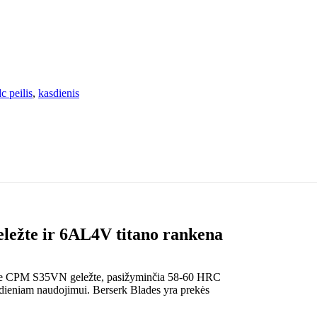
c peilis
,
kasdienis
ežte ir 6AL4V titano rankena
ible CPM S35VN geležte, pasižyminčia 58-60 HRC
sdieniam naudojimui. Berserk Blades yra prekės