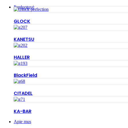
Parduotuvė
GLOCK
KANETSU
HALLER
BlackField
CITADEL
KA-BAR
Apie mus