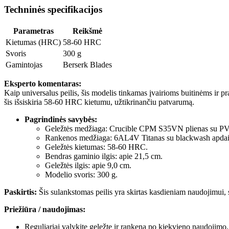
Techninės specifikacijos
Parametras
Reikšmė
Kietumas (HRC)
58-60 HRC
Svoris
300 g
Gamintojas
Berserk Blades
Eksperto komentaras:
Kaip universalus peilis, šis modelis tinkamas įvairioms buitinėms ir p
šis išsiskiria 58-60 HRC kietumu, užtikrinančiu patvarumą.
Pagrindinės savybės:
Geležtės medžiaga: Crucible CPM S35VN plienas su PV
Rankenos medžiaga: 6AL4V Titanas su blackwash apdai
Geležtės kietumas: 58-60 HRC.
Bendras gaminio ilgis: apie 21,5 cm.
Geležtės ilgis: apie 9,0 cm.
Modelio svoris: 300 g.
Paskirtis:
Šis sulankstomas peilis yra skirtas kasdieniam naudojimui, s
Priežiūra / naudojimas:
Reguliariai valykite geležtę ir rankeną po kiekvieno naudojimo.