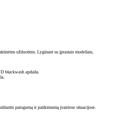
raktinėms užduotims. Lyginant su įprastais modeliais,
D blackwash apdaila.
la.
iūlantis patogumą ir patikimumą įvairiose situacijose.