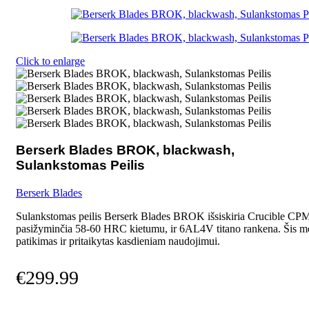
Click to enlarge
Berserk Blades BROK, blackwash,
Sulankstomas Peilis
Berserk Blades
Sulankstomas peilis Berserk Blades BROK išsiskiria Crucible CP
pasižyminčia 58-60 HRC kietumu, ir 6AL4V titano rankena. Šis mo
patikimas ir pritaikytas kasdieniam naudojimui.
€
299.99