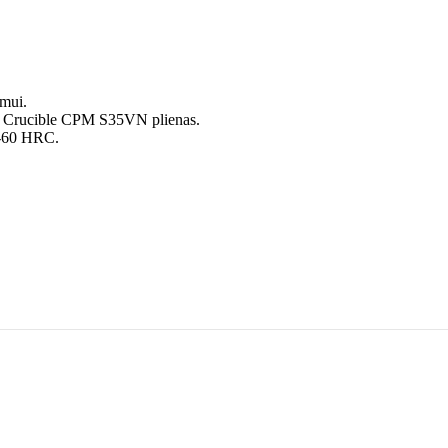
imui.
s Crucible CPM S35VN plienas.
8-60 HRC.