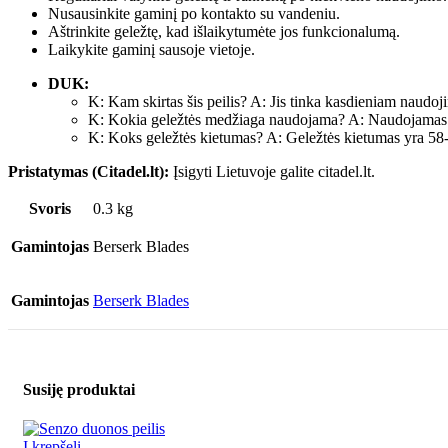
Nusausinkite gaminį po kontakto su vandeniu.
Aštrinkite geležtę, kad išlaikytumėte jos funkcionalumą.
Laikykite gaminį sausoje vietoje.
DUK:
K: Kam skirtas šis peilis? A: Jis tinka kasdieniam naudoj
K: Kokia geležtės medžiaga naudojama? A: Naudojama
K: Koks geležtės kietumas? A: Geležtės kietumas yra 5
Pristatymas (Citadel.lt):
Įsigyti Lietuvoje galite citadel.lt.
Svoris
0.3 kg
Gamintojas
Berserk Blades
Gamintojas
Berserk Blades
Susiję produktai
Į krepšelį