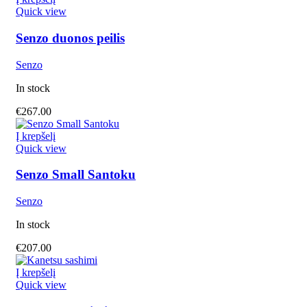
Quick view
Senzo duonos peilis
Senzo
In stock
€
267.00
Į krepšelį
Quick view
Senzo Small Santoku
Senzo
In stock
€
207.00
Į krepšelį
Quick view