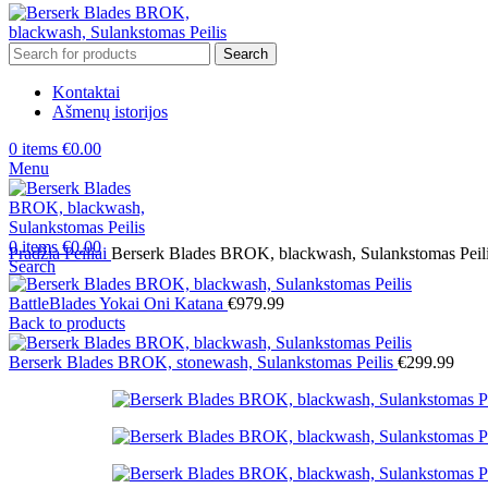
Search
Kontaktai
Ašmenų istorijos
0
items
€
0.00
Menu
0
items
€
0.00
Pradžia
Peiliai
Berserk Blades BROK, blackwash, Sulankstomas Peil
Search
BattleBlades Yokai Oni Katana
€
979.99
Back to products
Berserk Blades BROK, stonewash, Sulankstomas Peilis
€
299.99