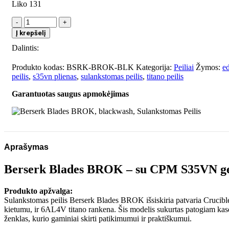
Liko 131
produkto
kiekis:
Į krepšelį
Berserk
Dalintis:
Blades
BROK,
blackwash,
Produkto kodas:
BSRK-BROK-BLK
Kategorija:
Peiliai
Žymos:
ed
Sulankstomas
peilis
,
s35vn plienas
,
sulankstomas peilis
,
titano peilis
Peilis
Garantuotas saugus apmokėjimas
Aprašymas
Berserk Blades BROK – su CPM S35VN gel
Produkto apžvalga:
Sulankstomas peilis Berserk Blades BROK išsiskiria patvaria Cruc
kietumu, ir 6AL4V titano rankena. Šis modelis sukurtas patogiam ka
ženklas, kurio gaminiai skirti patikimumui ir praktiškumui.