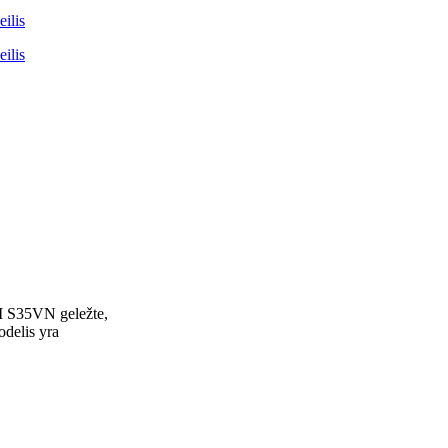
M S35VN geležte,
delis yra