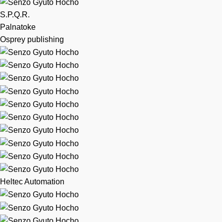
S.P.Q.R.
Palnatoke
Osprey publishing
Heltec Automation