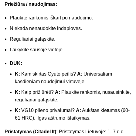
Priežiūra / naudojimas:
Plaukite rankomis iškart po naudojimo.
Niekada nenaudokite indaplovės.
Reguliariai galąskite.
Laikykite sausoje vietoje.
DUK:
K:
Kam skirtas Gyuto peilis?
A:
Universaliam
kasdieniam naudojimui virtuvėje.
K:
Kaip prižiūrėti?
A:
Plaukite rankomis, nusausinkite,
reguliariai galąskite.
K:
VG10 plieno privalumai?
A:
Aukštas kietumas (60-
61 HRC), ilgas aštrumo išlaikymas.
Pristatymas (Citadel.lt):
Pristatymas Lietuvoje: 1–7 d.d.