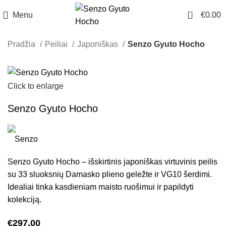
0
Menu
€
0.00
Pradžia
Peiliai
Japoniškas
Senzo Gyuto Hocho
Click to enlarge
Senzo Gyuto Hocho
Senzo Gyuto Hocho – išskirtinis japoniškas virtuvinis peilis
su 33 sluoksnių Damasko plieno geležte ir VG10 šerdimi.
Idealiai tinka kasdieniam maisto ruošimui ir papildyti
kolekciją.
€
297.00