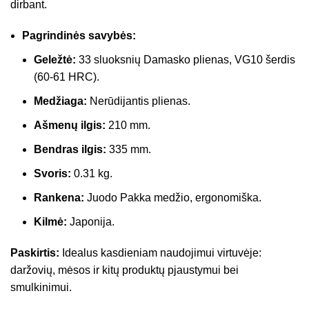
dirbant.
Pagrindinės savybės:
Geležtė:
33 sluoksnių Damasko plienas, VG10 šerdis
(60-61 HRC).
Medžiaga:
Nerūdijantis plienas.
Ašmenų ilgis:
210 mm.
Bendras ilgis:
335 mm.
Svoris:
0.31 kg.
Rankena:
Juodo Pakka medžio, ergonomiška.
Kilmė:
Japonija.
Paskirtis:
Idealus kasdieniam naudojimui virtuvėje:
daržovių, mėsos ir kitų produktų pjaustymui bei
smulkinimui.