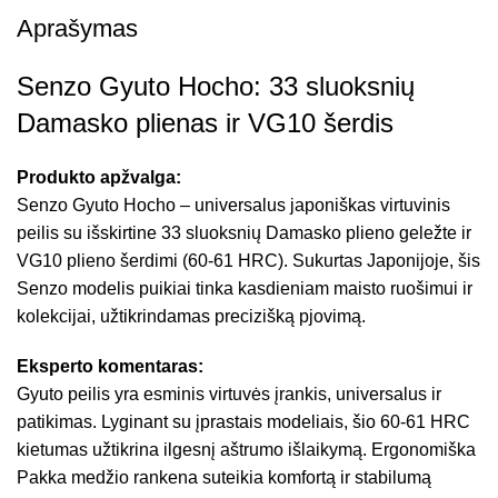
Aprašymas
Senzo Gyuto Hocho: 33 sluoksnių
Damasko plienas ir VG10 šerdis
Produkto apžvalga:
Senzo Gyuto Hocho – universalus japoniškas virtuvinis
peilis su išskirtine 33 sluoksnių Damasko plieno geležte ir
VG10 plieno šerdimi (60-61 HRC). Sukurtas Japonijoje, šis
Senzo modelis puikiai tinka kasdieniam maisto ruošimui ir
kolekcijai, užtikrindamas precizišką pjovimą.
Eksperto komentaras:
Gyuto peilis yra esminis virtuvės įrankis, universalus ir
patikimas. Lyginant su įprastais modeliais, šio 60-61 HRC
kietumas užtikrina ilgesnį aštrumo išlaikymą. Ergonomiška
Pakka medžio rankena suteikia komfortą ir stabilumą