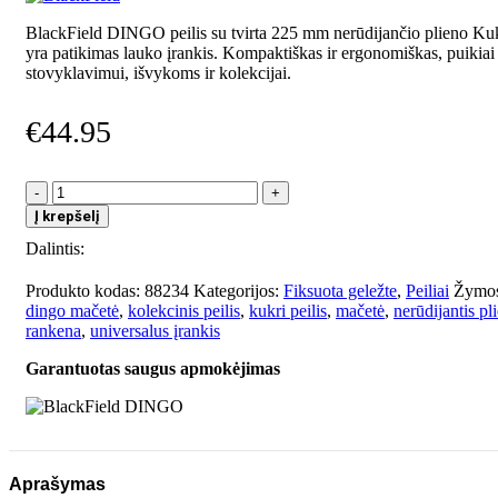
BlackField DINGO peilis su tvirta 225 mm nerūdijančio plieno Kuk
yra patikimas lauko įrankis. Kompaktiškas ir ergonomiškas, puikiai
stovyklavimui, išvykoms ir kolekcijai.
€
44.95
produkto
kiekis:
Į krepšelį
BlackField
Dalintis:
DINGO
Produkto kodas:
88234
Kategorijos:
Fiksuota geležte
,
Peiliai
Žymos
dingo mačetė
,
kolekcinis peilis
,
kukri peilis
,
mačetė
,
nerūdijantis pl
rankena
,
universalus įrankis
Garantuotas saugus apmokėjimas
Aprašymas