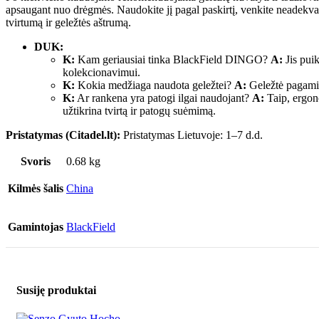
apsaugant nuo drėgmės. Naudokite jį pagal paskirtį, venkite neadekva
tvirtumą ir geležtės aštrumą.
DUK:
K:
Kam geriausiai tinka BlackField DINGO?
A:
Jis pui
kolekcionavimui.
K:
Kokia medžiaga naudota geležtei?
A:
Geležtė pagamin
K:
Ar rankena yra patogi ilgai naudojant?
A:
Taip, ergono
užtikrina tvirtą ir patogų suėmimą.
Pristatymas (Citadel.lt):
Pristatymas Lietuvoje: 1–7 d.d.
Svoris
0.68 kg
Kilmės šalis
China
Gamintojas
BlackField
Susiję produktai