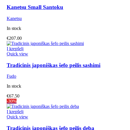
Kanetsu Small Santoku
Kanetsu
In stock
€
207.00
Į krepšelį
Quick view
Tradicinis japoniškas šefo peilis sashimi
Fudo
In stock
€
67.50
-30%
Į krepšelį
Quick view
Tradicinis japoniškas šefo peilis deba