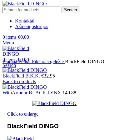
Search
Kontaktai
Ašmenų istorijos
0
items
€
0.00
Menu
0
items
€
0.00
Pradžia
Peiliai
Fiksuota geležte
BlackField DINGO
Search
BlackField B.K.K.
€
32.95
Back to products
WithArmour BLACK LYNX
€
49.88
Click to enlarge
BlackField DINGO