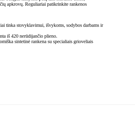
čių apkrovų. Reguliariai patikrinkite rankenos
kiai tinka stovyklavimui, išvykoms, sodybos darbams ir
ta iš 420 nerūdijančio plieno.
miška sintetinė rankena su specialiais grioveliais