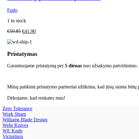
Fudo
1 in stock
€
59.85
€
41.90
Pristatymas
Garantuojame pristatymą per
5 dienas
nuo užsakymo patvirtinimo.
Mūsų patikimi pristatymo partneriai užtikrina, kad jūsų siunta būtų p
Dėkojame, kad renkates mus!
Zero Tolerance
Work Sharp
Williams Blade Design
Wehr Knives
WE Knife
Victorinox