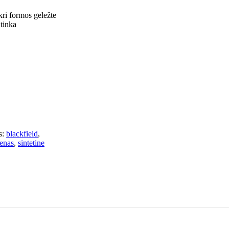
ri formos geležte
 tinka
:
blackfield
,
ienas
,
sintetine