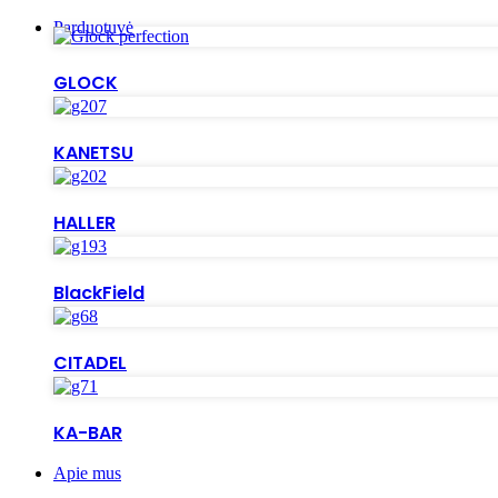
Parduotuvė
GLOCK
KANETSU
HALLER
BlackField
CITADEL
KA-BAR
Apie mus