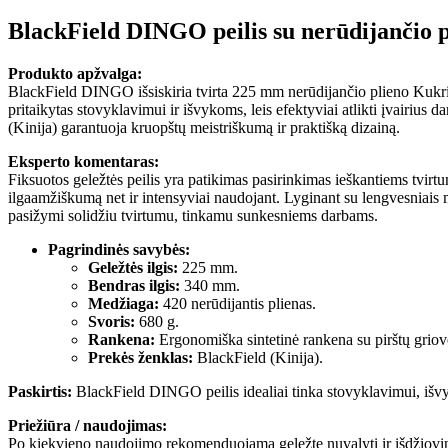
BlackField DINGO peilis su nerūdijančio p
Produkto apžvalga:
BlackField DINGO išsiskiria tvirta 225 mm nerūdijančio plieno Kukri f
pritaikytas stovyklavimui ir išvykoms, leis efektyviai atlikti įvairius
(Kinija) garantuoja kruopštų meistriškumą ir praktišką dizainą.
Eksperto komentaras:
Fiksuotos geležtės peilis yra patikimas pasirinkimas ieškantiems tvirtu
ilgaamžiškumą net ir intensyviai naudojant. Lyginant su lengvesniai
pasižymi solidžiu tvirtumu, tinkamu sunkesniems darbams.
Pagrindinės savybės:
Geležtės ilgis:
225 mm.
Bendras ilgis:
340 mm.
Medžiaga:
420 nerūdijantis plienas.
Svoris:
680 g.
Rankena:
Ergonomiška sintetinė rankena su pirštų griove
Prekės ženklas:
BlackField (Kinija).
Paskirtis:
BlackField DINGO peilis idealiai tinka stovyklavimui, iš
Priežiūra / naudojimas:
Po kiekvieno naudojimo rekomenduojama geležtę nuvalyti ir išdžiovinti