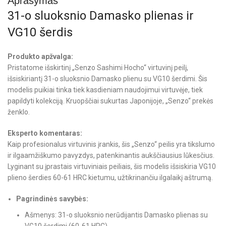
Aprašymas
31-o sluoksnio Damasko plienas ir
VG10 šerdis
Produkto apžvalga:
Pristatome išskirtinį „Senzo Sashimi Hocho“ virtuvinį peilį,
išsiskiriantį 31-o sluoksnio Damasko plienu su VG10 šerdimi. Šis
modelis puikiai tinka tiek kasdieniam naudojimui virtuvėje, tiek
papildyti kolekciją. Kruopščiai sukurtas Japonijoje, „Senzo“ prekės
ženklo.
Eksperto komentaras:
Kaip profesionalus virtuvinis įrankis, šis „Senzo“ peilis yra tikslumo
ir ilgaamžiškumo pavyzdys, patenkinantis aukščiausius lūkesčius.
Lyginant su įprastais virtuviniais peiliais, šis modelis išsiskiria VG10
plieno šerdies 60-61 HRC kietumu, užtikrinančiu ilgalaikį aštrumą.
Pagrindinės savybės:
Ašmenys: 31-o sluoksnio nerūdijantis Damasko plienas su