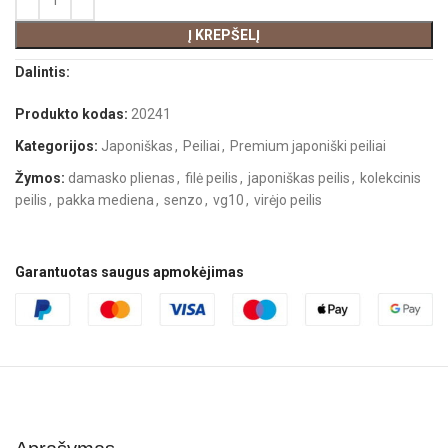
Į KREPŠELĮ
Dalintis:
Produkto kodas:
20241
Kategorijos:
Japoniškas
,
Peiliai
,
Premium japoniški peiliai
Žymos:
damasko plienas
,
filė peilis
,
japoniškas peilis
,
kolekcinis
peilis
,
pakka mediena
,
senzo
,
vg10
,
virėjo peilis
Garantuotas saugus apmokėjimas