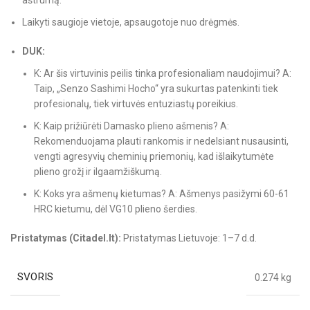
aštrumą.
Laikyti saugioje vietoje, apsaugotoje nuo drėgmės.
DUK:
K: Ar šis virtuvinis peilis tinka profesionaliam naudojimui? A:
Taip, „Senzo Sashimi Hocho“ yra sukurtas patenkinti tiek
profesionalų, tiek virtuvės entuziastų poreikius.
K: Kaip prižiūrėti Damasko plieno ašmenis? A:
Rekomenduojama plauti rankomis ir nedelsiant nusausinti,
vengti agresyvių cheminių priemonių, kad išlaikytumėte
plieno grožį ir ilgaamžiškumą.
K: Koks yra ašmenų kietumas? A: Ašmenys pasižymi 60-61
HRC kietumu, dėl VG10 plieno šerdies.
Pristatymas (Citadel.lt):
Pristatymas Lietuvoje: 1–7 d.d.
SVORIS
0.274 kg