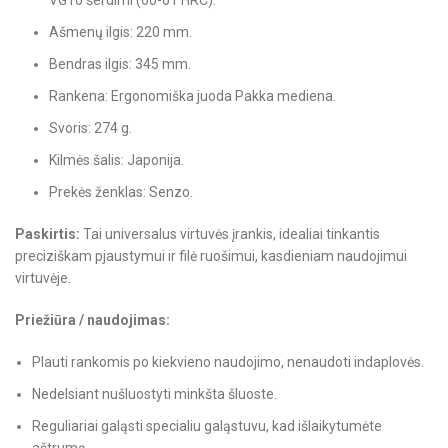
VG10 šerdimi (60-61 HRC).
Ašmenų ilgis: 220 mm.
Bendras ilgis: 345 mm.
Rankena: Ergonomiška juoda Pakka mediena.
Svoris: 274 g.
Kilmės šalis: Japonija.
Prekės ženklas: Senzo.
Paskirtis:
Tai universalus virtuvės įrankis, idealiai tinkantis
preciziškam pjaustymui ir filė ruošimui, kasdieniam naudojimui
virtuvėje.
Priežiūra / naudojimas:
Plauti rankomis po kiekvieno naudojimo, nenaudoti indaplovės.
Nedelsiant nušluostyti minkšta šluoste.
Reguliariai galąsti specialiu galąstuvu, kad išlaikytumėte