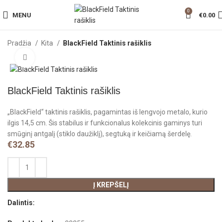
0
MENU
€
0.00
Pradžia
Kita
BlackField Taktinis rašiklis
Click to enlarge
BlackField Taktinis rašiklis
„BlackField“ taktinis rašiklis, pagamintas iš lengvojo metalo, kurio
ilgis 14,5 cm. Šis stabilus ir funkcionalus kolekcinis gaminys turi
smūginį antgalį (stiklo daužiklį), segtuką ir keičiamą šerdelę.
€
32.85
Į KREPŠELĮ
Dalintis: