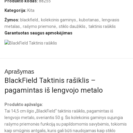
Produkto kodas:
88255
Kategorija:
Kita
Žymos:
blackfield
,
kolekcinis gaminys
,
kubotanas
,
lengvasis
metalas
,
rašymo priemonė
,
stiklo daužiklis
,
taktinis rašiklis
Garantuotas saugus apmokėjimas
Aprašymas
BlackField Taktinis rašiklis –
pagamintas iš lengvojo metalo
Produkto apžvalga:
Tai 14,5 cm ilgio „BlackField“ taktinis rašiklis, pagamintas iš
lengvojo metalo, sveriantis 50 g. Šis kolekcinis gaminys sujungia
rašymo priemonės funkciją su papildomomis savybėmis, tokiomis
kaip smūginis antgalis, kuris gali būti naudojamas kaip stiklo