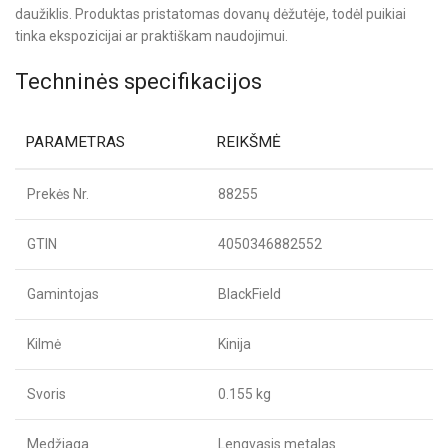
daužiklis. Produktas pristatomas dovanų dėžutėje, todėl puikiai
tinka ekspozicijai ar praktiškam naudojimui.
Techninės specifikacijos
PARAMETRAS
REIKŠMĖ
Prekės Nr.
88255
GTIN
4050346882552
Gamintojas
BlackField
Kilmė
Kinija
Svoris
0.155 kg
Medžiaga
Lengvasis metalas