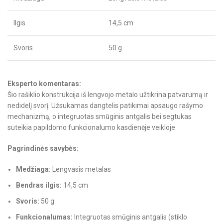
Ilgis
14,5 cm
Svoris
50 g
Eksperto komentaras:
Šio rašiklio konstrukcija iš lengvojo metalo užtikrina patvarumą ir
nedidelį svorį. Užsukamas dangtelis patikimai apsaugo rašymo
mechanizmą, o integruotas smūginis antgalis bei segtukas
suteikia papildomo funkcionalumo kasdienėje veikloje.
Pagrindinės savybės:
Medžiaga:
Lengvasis metalas
Bendras ilgis:
14,5 cm
Svoris:
50 g
Funkcionalumas:
Integruotas smūginis antgalis (stiklo