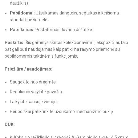
daužiklis)
Papildomai:
Užsukamas dangtelis, segtukas ir keičiama
standartinė šerdelė
Pateikimas:
Pristatomas dovanų dėžutėje
Paskirtis:
Šis gaminys skirtas kolekcionavimui, ekspozicijai, taip
pat gali būti naudojamas kaip patikima rašymo priemonė su
papildomomis taktinėmis funkcijomis.
Priežiūra / naudojimas:
Saugokite nuo drėgmės.
Reguliariai valykite paviršių.
Laikykite sausoje vietoje.
Periodiškai patikrinkite užsukamo mechanizmo būklę.
DUK:
K: Koks šio rašiklio ilgis ir svoris? A: Gaminio ilgis yra 14,5 cm, o