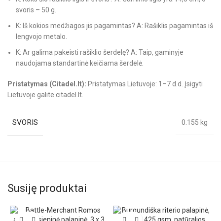
svoris – 50 g.
K: Iš kokios medžiagos jis pagamintas? A: Rašiklis pagamintas iš
lengvojo metalo.
K: Ar galima pakeisti rašiklio šerdelę? A: Taip, gaminyje
naudojama standartinė keičiama šerdelė.
Pristatymas (Citadel.lt):
Pristatymas Lietuvoje: 1–7 d.d. Įsigyti
Lietuvoje galite citadel.lt.
SVORIS
0.155 kg
Susiję produktai