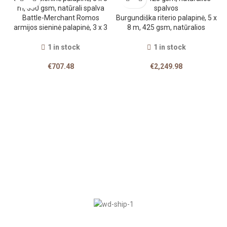
Battle-Merchant Romos
Burgundiška riterio palapinė, 5 x
armijos sieninė palapinė, 3 x 3
8 m, 425 gsm, natūralios
m, 350 gsm, natūrali spalva
spalvos
1 in stock
1 in stock
€
707.48
€
2,249.98