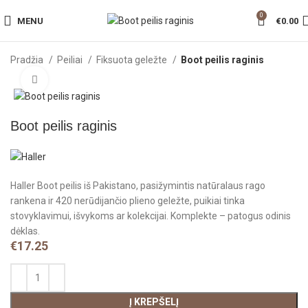
0
MENU
€
0.00
Pradžia
Peiliai
Fiksuota geležte
Boot peilis raginis
Click to enlarge
Boot peilis raginis
Haller Boot peilis iš Pakistano, pasižymintis natūralaus rago
rankena ir 420 nerūdijančio plieno geležte, puikiai tinka
stovyklavimui, išvykoms ar kolekcijai. Komplekte – patogus odinis
dėklas.
€
17.25
Į KREPŠELĮ