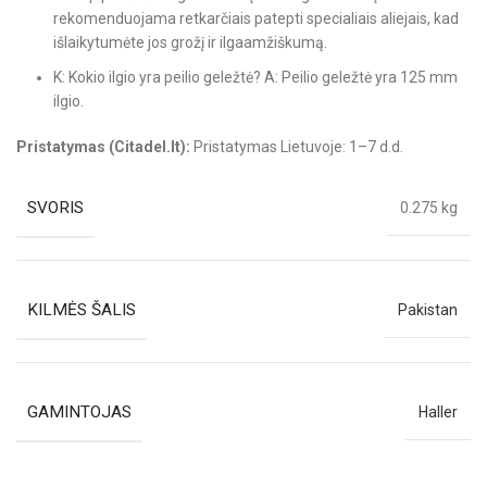
rekomenduojama retkarčiais patepti specialiais aliejais, kad
išlaikytumėte jos grožį ir ilgaamžiškumą.
K: Kokio ilgio yra peilio geležtė? A: Peilio geležtė yra 125 mm
ilgio.
Pristatymas (Citadel.lt):
Pristatymas Lietuvoje: 1–7 d.d.
SVORIS
0.275 kg
KILMĖS ŠALIS
Pakistan
GAMINTOJAS
Haller