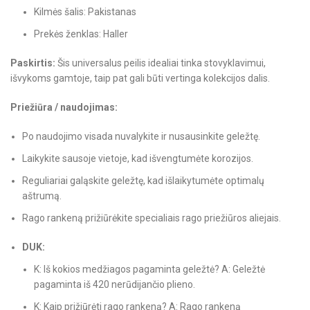
Kilmės šalis: Pakistanas
Prekės ženklas: Haller
Paskirtis:
Šis universalus peilis idealiai tinka stovyklavimui,
išvykoms gamtoje, taip pat gali būti vertinga kolekcijos dalis.
Priežiūra / naudojimas:
Po naudojimo visada nuvalykite ir nusausinkite geležtę.
Laikykite sausoje vietoje, kad išvengtumėte korozijos.
Reguliariai galąskite geležtę, kad išlaikytumėte optimalų
aštrumą.
Rago rankeną prižiūrėkite specialiais rago priežiūros aliejais.
DUK:
K: Iš kokios medžiagos pagaminta geležtė? A: Geležtė
pagaminta iš 420 nerūdijančio plieno.
K: Kaip prižiūrėti rago rankeną? A: Rago rankeną