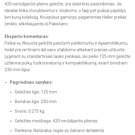
420 nerūdijančio plieno geležte, yra išskirtinis pasirinkimas. Jis
idealiai tinka stovyklavimui ir išvykoms, o taip pat puikiai papildys
bet kurią kolekciją. Kruopštus gaminys, pagamintas Haller prekės
ženklo, atkeliaujantis iš Pakistano.
Eksperto komentaras:
Peiliai su fiksuota geležte pasižymi patikimumu ir ilgaamžiškumu,
todėl yra vertinami dėl savo stabilumo atliekant įvairias užduotis.
Lyginant su standartiniais lauko įrankiais, šio peilio 125 mm geležtė
užtikrina puikų funkcionalumą ir kompaktiškumą, esant bendram
230 mm ilgiui.
Pagrindinės savybės:
Geležtės ilgis: 125 mm
Bendras ilgis: 230 mm
Svoris: 0.275 kg
Geležtės medžiaga: 420 nerūdijantis plienas
Rankena: Natūralus ragas su žalvario detalėmis