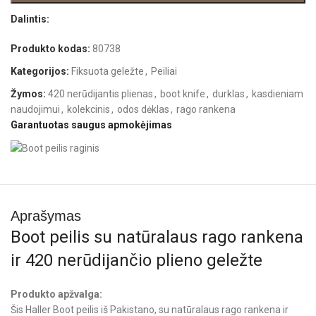
Dalintis:
Produkto kodas:
80738
Kategorijos:
Fiksuota geležte
,
Peiliai
Žymos:
420 nerūdijantis plienas
,
boot knife
,
durklas
,
kasdieniam
naudojimui
,
kolekcinis
,
odos dėklas
,
rago rankena
Garantuotas saugus apmokėjimas
Aprašymas
Boot peilis su natūralaus rago rankena
ir 420 nerūdijančio plieno geležte
Produkto apžvalga:
Šis Haller Boot peilis iš Pakistano, su natūralaus rago rankena ir