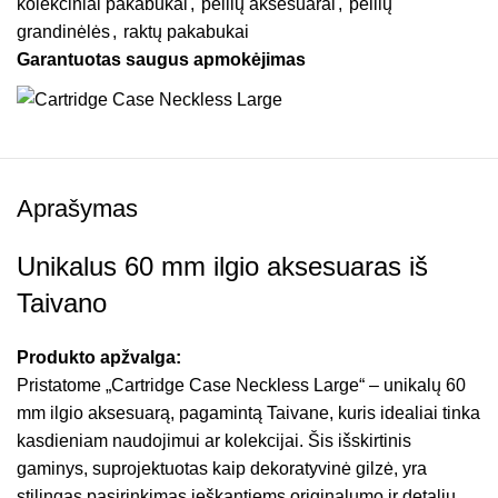
kolekciniai pakabukai
,
peilių aksesuarai
,
peilių
grandinėlės
,
raktų pakabukai
Garantuotas saugus apmokėjimas
Aprašymas
Unikalus 60 mm ilgio aksesuaras iš
Taivano
Produkto apžvalga:
Pristatome „Cartridge Case Neckless Large“ – unikalų 60
mm ilgio aksesuarą, pagamintą Taivane, kuris idealiai tinka
kasdieniam naudojimui ar kolekcijai. Šis išskirtinis
gaminys, suprojektuotas kaip dekoratyvinė gilzė, yra
stilingas pasirinkimas ieškantiems originalumo ir detalių.