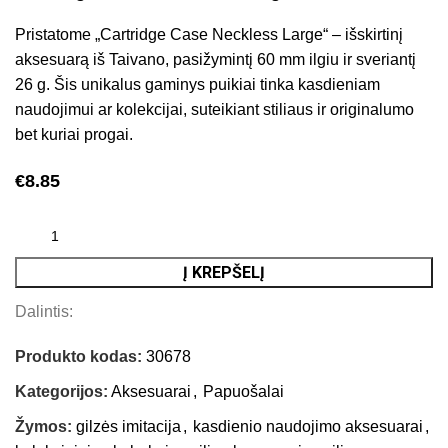
Pristatome „Cartridge Case Neckless Large“ – išskirtinį
aksesuarą iš Taivano, pasižymintį 60 mm ilgiu ir sveriantį
26 g. Šis unikalus gaminys puikiai tinka kasdieniam
naudojimui ar kolekcijai, suteikiant stiliaus ir originalumo
bet kuriai progai.
€
8.85
Į KREPŠELĮ
Dalintis:
Produkto kodas:
30678
Kategorijos:
Aksesuarai
,
Papuošalai
Žymos:
gilzės imitacija
,
kasdienio naudojimo aksesuarai
,