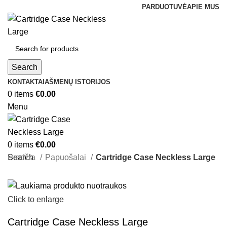
PARDUOTUVĖ
APIE MUS
Search
KONTAKTAI
AŠMENŲ ISTORIJOS
0
items
€
0.00
Menu
0
items
€
0.00
Search
Pradžia
Papuošalai
Cartridge Case Neckless Large
Click to enlarge
Cartridge Case Neckless Large