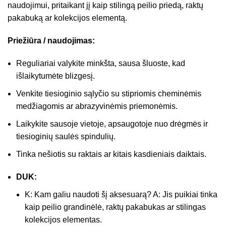
naudojimui, pritaikant jį kaip stilingą peilio priedą, raktų
pakabuką ar kolekcijos elementą.
Priežiūra / naudojimas:
Reguliariai valykite minkšta, sausa šluoste, kad
išlaikytumėte blizgesį.
Venkite tiesioginio sąlyčio su stipriomis cheminėmis
medžiagomis ar abrazyvinėmis priemonėmis.
Laikykite sausoje vietoje, apsaugotoje nuo drėgmės ir
tiesioginių saulės spindulių.
Tinka nešiotis su raktais ar kitais kasdieniais daiktais.
DUK:
K: Kam galiu naudoti šį aksesuarą? A: Jis puikiai tinka
kaip peilio grandinėlė, raktų pakabukas ar stilingas
kolekcijos elementas.