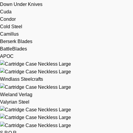
Down Under Knives
Cuda
Condor
Cold Steel
Camillus
Berserk Blades
BattleBlades
APOC
Windlass Steelcrafts
Wieland Verlag
Valyrian Steel
S.P.Q.R.