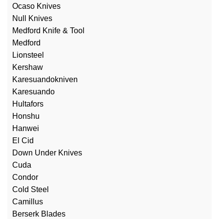
Ocaso Knives
Null Knives
Medford Knife & Tool
Medford
Lionsteel
Kershaw
Karesuandokniven
Karesuando
Hultafors
Honshu
Hanwei
El Cid
Down Under Knives
Cuda
Condor
Cold Steel
Camillus
Berserk Blades