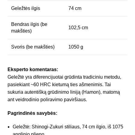
Geležtės ilgis
74 cm
Bendras ilgis (be
102,5 cm
makšties)
Svoris (be makšties)
1050 g
Eksperto komentaras:
Geležtė yra diferencijuotai grūdinta tradiciniu metodu,
pasiekiant ~60 HRC kietumą ties ašmenimis. Tai
sukuria autentišką grūdinimo liniją (Hamon), matomą
ant veidrodinio poliravimo paviršiaus.
Pagrindinės savybės:
Geležtė: Shinogi-Zukuri stiliaus, 74 cm ilgio, iš 1075
anglinio plieno.