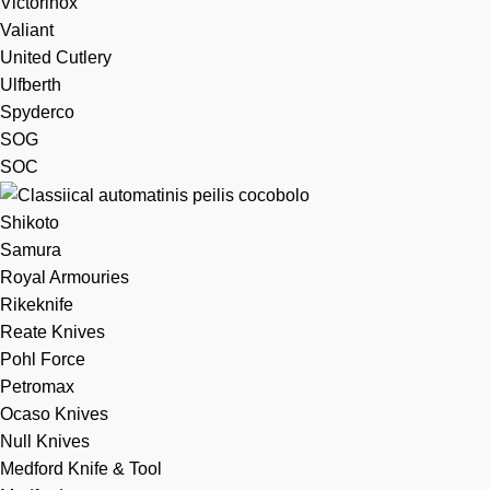
Victorinox
Valiant
United Cutlery
Ulfberth
Spyderco
SOG
SOC
Shikoto
Samura
Royal Armouries
Rikeknife
Reate Knives
Pohl Force
Petromax
Ocaso Knives
Null Knives
Medford Knife & Tool