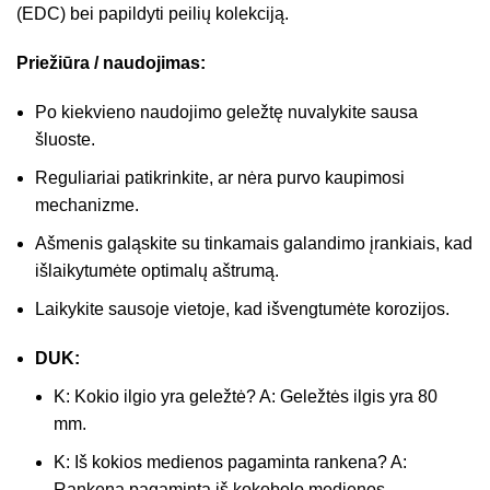
(EDC) bei papildyti peilių kolekciją.
Priežiūra / naudojimas:
Po kiekvieno naudojimo geležtę nuvalykite sausa
šluoste.
Reguliariai patikrinkite, ar nėra purvo kaupimosi
mechanizme.
Ašmenis galąskite su tinkamais galandimo įrankiais, kad
išlaikytumėte optimalų aštrumą.
Laikykite sausoje vietoje, kad išvengtumėte korozijos.
DUK:
K: Kokio ilgio yra geležtė? A: Geležtės ilgis yra 80
mm.
K: Iš kokios medienos pagaminta rankena? A:
Rankena pagaminta iš kokobolo medienos.