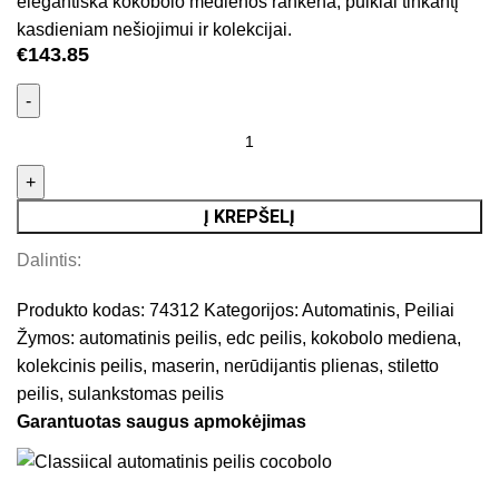
elegantiška kokobolo medienos rankena, puikiai tinkantį
kasdieniam nešiojimui ir kolekcijai.
€
143.85
Į KREPŠELĮ
Dalintis:
Produkto kodas:
74312
Kategorijos:
Automatinis
,
Peiliai
Žymos:
automatinis peilis
,
edc peilis
,
kokobolo mediena
,
kolekcinis peilis
,
maserin
,
nerūdijantis plienas
,
stiletto
peilis
,
sulankstomas peilis
Garantuotas saugus apmokėjimas