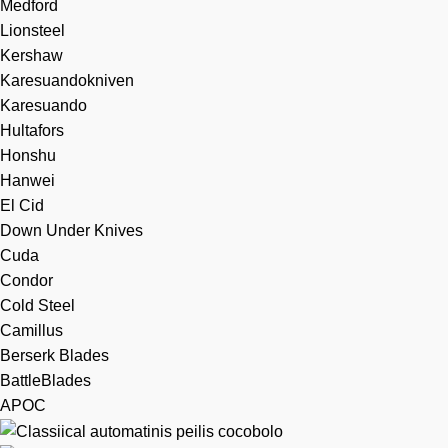
Medford
Lionsteel
Kershaw
Karesuandokniven
Karesuando
Hultafors
Honshu
Hanwei
El Cid
Down Under Knives
Cuda
Condor
Cold Steel
Camillus
Berserk Blades
BattleBlades
APOC