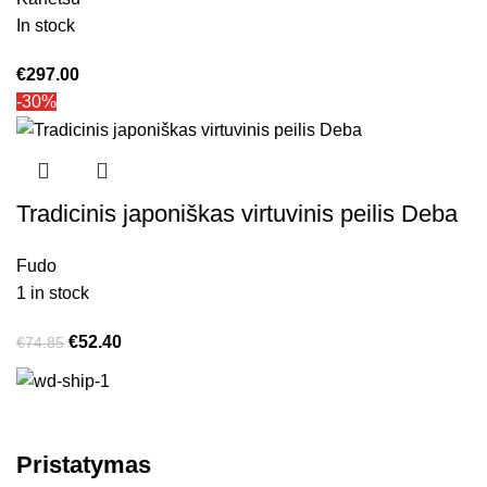
In stock
€
297.00
-30%
Tradicinis japoniškas virtuvinis peilis Deba
Fudo
1 in stock
€
52.40
€
74.85
Pristatymas