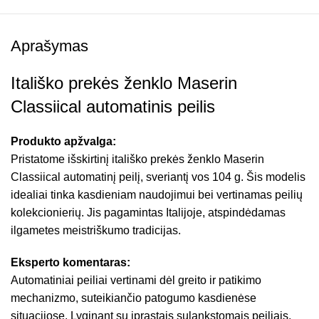
Aprašymas
Itališko prekės ženklo Maserin
Classiical automatinis peilis
Produkto apžvalga:
Pristatome išskirtinį itališko prekės ženklo Maserin
Classiical automatinį peilį, sveriantį vos 104 g. Šis modelis
idealiai tinka kasdieniam naudojimui bei vertinamas peilių
kolekcionierių. Jis pagamintas Italijoje, atspindėdamas
ilgametes meistriškumo tradicijas.
Eksperto komentaras:
Automatiniai peiliai vertinami dėl greito ir patikimo
mechanizmo, suteikiančio patogumo kasdienėse
situacijose. Lyginant su įprastais sulankstomais peiliais,