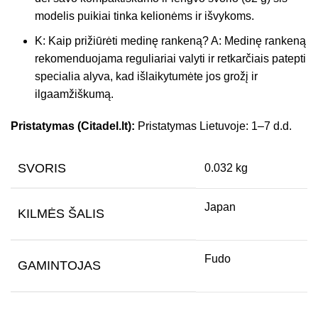
modelis puikiai tinka kelionėms ir išvykoms.
K: Kaip prižiūrėti medinę rankeną? A: Medinę rankeną
rekomenduojama reguliariai valyti ir retkarčiais patepti
specialia alyva, kad išlaikytumėte jos grožį ir
ilgaamžiškumą.
Pristatymas (Citadel.lt):
Pristatymas Lietuvoje: 1–7 d.d.
SVORIS
0.032 kg
Japan
KILMĖS ŠALIS
Fudo
GAMINTOJAS