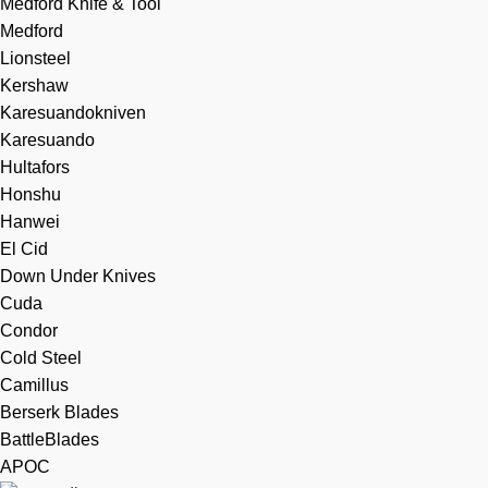
Medford Knife & Tool
Medford
Lionsteel
Kershaw
Karesuandokniven
Karesuando
Hultafors
Honshu
Hanwei
El Cid
Down Under Knives
Cuda
Condor
Cold Steel
Camillus
Berserk Blades
BattleBlades
APOC