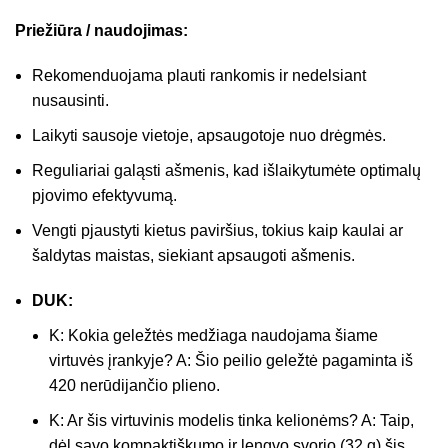
Priežiūra / naudojimas:
Rekomenduojama plauti rankomis ir nedelsiant
nusausinti.
Laikyti sausoje vietoje, apsaugotoje nuo drėgmės.
Reguliariai galąsti ašmenis, kad išlaikytumėte optimalų
pjovimo efektyvumą.
Vengti pjaustyti kietus paviršius, tokius kaip kaulai ar
šaldytas maistas, siekiant apsaugoti ašmenis.
DUK:
K: Kokia geležtės medžiaga naudojama šiame
virtuvės įrankyje? A: Šio peilio geležtė pagaminta iš
420 nerūdijančio plieno.
K: Ar šis virtuvinis modelis tinka kelionėms? A: Taip,
dėl savo kompaktiškumo ir lengvo svorio (32 g) šis