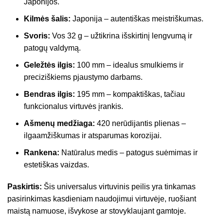
Japonijos.
Kilmės šalis:
Japonija – autentiškas meistriškumas.
Svoris:
Vos 32 g – užtikrina išskirtinį lengvumą ir
patogų valdymą.
Geležtės ilgis:
100 mm – idealus smulkiems ir
preciziškiems pjaustymo darbams.
Bendras ilgis:
195 mm – kompaktiškas, tačiau
funkcionalus virtuvės įrankis.
Ašmenų medžiaga:
420 nerūdijantis plienas –
ilgaamžiškumas ir atsparumas korozijai.
Rankena:
Natūralus medis – patogus suėmimas ir
estetiškas vaizdas.
Paskirtis:
Šis universalus virtuvinis peilis yra tinkamas
pasirinkimas kasdieniam naudojimui virtuvėje, ruošiant
maistą namuose, išvykose ar stovyklaujant gamtoje.