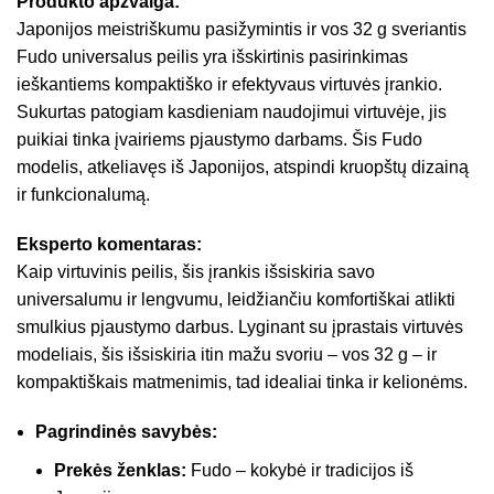
Produkto apžvalga:
Japonijos meistriškumu pasižymintis ir vos 32 g sveriantis
Fudo universalus peilis yra išskirtinis pasirinkimas
ieškantiems kompaktiško ir efektyvaus virtuvės įrankio.
Sukurtas patogiam kasdieniam naudojimui virtuvėje, jis
puikiai tinka įvairiems pjaustymo darbams. Šis Fudo
modelis, atkeliavęs iš Japonijos, atspindi kruopštų dizainą
ir funkcionalumą.
Eksperto komentaras:
Kaip virtuvinis peilis, šis įrankis išsiskiria savo
universalumu ir lengvumu, leidžiančiu komfortiškai atlikti
smulkius pjaustymo darbus. Lyginant su įprastais virtuvės
modeliais, šis išsiskiria itin mažu svoriu – vos 32 g – ir
kompaktiškais matmenimis, tad idealiai tinka ir kelionėms.
Pagrindinės savybės:
Prekės ženklas:
Fudo – kokybė ir tradicijos iš