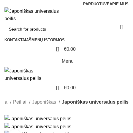
PARDUOTUVĖ
APIE MUS
KONTAKTAI
AŠMENŲ ISTORIJOS
0
€
0.00
Menu
0
€
0.00
džia
Peiliai
Japoniškas
Japoniškas universalus peilis