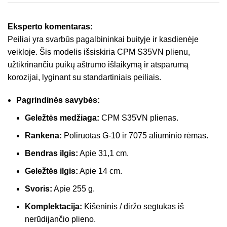
Eksperto komentaras:
Peiliai yra svarbūs pagalbininkai buityje ir kasdienėje
veikloje. Šis modelis išsiskiria CPM S35VN plienu,
užtikrinančiu puikų aštrumo išlaikymą ir atsparumą
korozijai, lyginant su standartiniais peiliais.
Pagrindinės savybės:
Geležtės medžiaga:
CPM S35VN plienas.
Rankena:
Poliruotas G-10 ir 7075 aliuminio rėmas.
Bendras ilgis:
Apie 31,1 cm.
Geležtės ilgis:
Apie 14 cm.
Svoris:
Apie 255 g.
Komplektacija:
Kišeninis / diržo segtukas iš
nerūdijančio plieno.