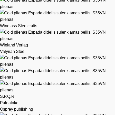
Windlass Steelcrafts
Wieland Verlag
Valyrian Steel
S.P.Q.R.
Palnatoke
Osprey publishing