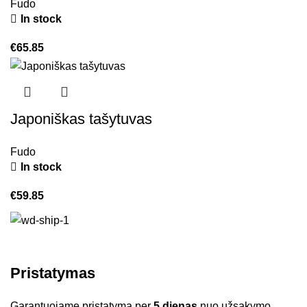
Fudo
In stock
€
65.85
Japoniškas tašytuvas
Fudo
In stock
€
59.85
Pristatymas
Garantuojame pristatymą per
5 dienas
nuo užsakymo