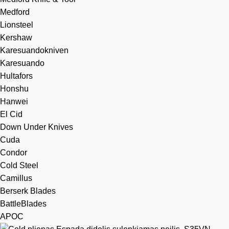
Medford
Lionsteel
Kershaw
Karesuandokniven
Karesuando
Hultafors
Honshu
Hanwei
El Cid
Down Under Knives
Cuda
Condor
Cold Steel
Camillus
Berserk Blades
BattleBlades
APOC