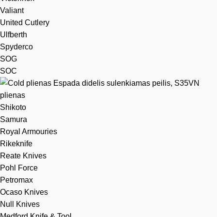
Valiant
United Cutlery
Ulfberth
Spyderco
SOG
SOC
Shikoto
Samura
Royal Armouries
Rikeknife
Reate Knives
Pohl Force
Petromax
Ocaso Knives
Null Knives
Medford Knife & Tool