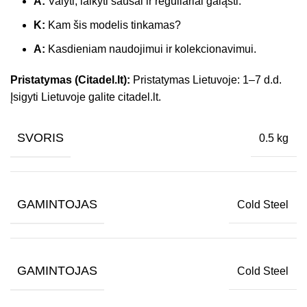
A:
Valyti, laikyti sausai ir reguliariai galąsti.
K:
Kam šis modelis tinkamas?
A:
Kasdieniam naudojimui ir kolekcionavimui.
Pristatymas (Citadel.lt):
Pristatymas Lietuvoje: 1–7 d.d.
Įsigyti Lietuvoje galite citadel.lt.
SVORIS
0.5 kg
GAMINTOJAS
Cold Steel
GAMINTOJAS
Cold Steel