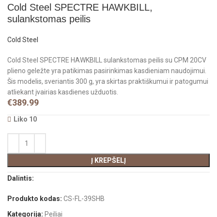
Cold Steel SPECTRE HAWKBILL,
sulankstomas peilis
Cold Steel
Cold Steel SPECTRE HAWKBILL sulankstomas peilis su CPM 20CV
plieno geležte yra patikimas pasirinkimas kasdieniam naudojimui.
Šis modelis, sveriantis 300 g, yra skirtas praktiškumui ir patogumui
atliekant įvairias kasdienes užduotis.
€
389.99
Liko 10
Į KREPŠELĮ
Dalintis:
Produkto kodas:
CS-FL-39SHB
Kategorija:
Peiliai