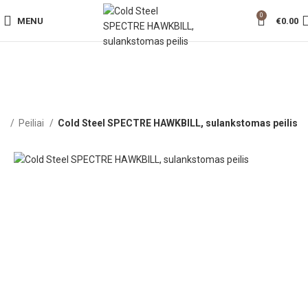
0
MENU
€
0.00
ia
Peiliai
Cold Steel SPECTRE HAWKBILL, sulankstomas peilis