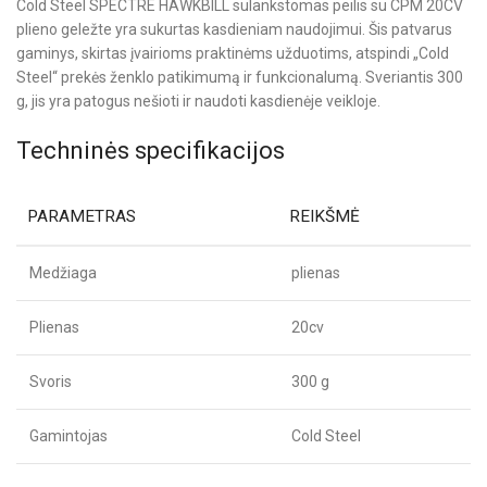
Cold Steel SPECTRE HAWKBILL sulankstomas peilis su CPM 20CV
plieno geležte yra sukurtas kasdieniam naudojimui. Šis patvarus
gaminys, skirtas įvairioms praktinėms užduotims, atspindi „Cold
Steel“ prekės ženklo patikimumą ir funkcionalumą. Sveriantis 300
g, jis yra patogus nešioti ir naudoti kasdienėje veikloje.
Techninės specifikacijos
PARAMETRAS
REIKŠMĖ
Medžiaga
plienas
Plienas
20cv
Svoris
300 g
Gamintojas
Cold Steel