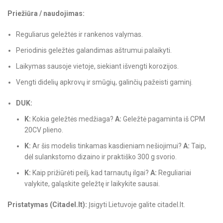
Priežiūra / naudojimas:
Reguliarus geležtės ir rankenos valymas.
Periodinis geležtės galandimas aštrumui palaikyti.
Laikymas sausoje vietoje, siekiant išvengti korozijos.
Vengti didelių apkrovų ir smūgių, galinčių pažeisti gaminį.
DUK:
K:
Kokia geležtės medžiaga?
A:
Geležtė pagaminta iš CPM
20CV plieno.
K:
Ar šis modelis tinkamas kasdieniam nešiojimui?
A:
Taip,
dėl sulankstomo dizaino ir praktiško 300 g svorio.
K:
Kaip prižiūrėti peilį, kad tarnautų ilgai?
A:
Reguliariai
valykite, galąskite geležtę ir laikykite sausai.
Pristatymas (Citadel.lt):
Įsigyti Lietuvoje galite citadel.lt.