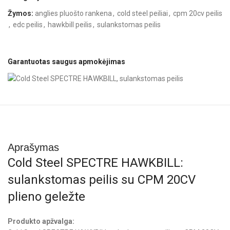
Žymos:
anglies pluošto rankena
,
cold steel peiliai
,
cpm 20cv peilis
,
edc peilis
,
hawkbill peilis
,
sulankstomas peilis
Garantuotas saugus apmokėjimas
Aprašymas
Cold Steel SPECTRE HAWKBILL:
sulankstomas peilis su CPM 20CV
plieno geležte
Produkto apžvalga: