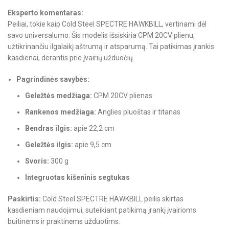
Eksperto komentaras:
Peiliai, tokie kaip Cold Steel SPECTRE HAWKBILL, vertinami dėl
savo universalumo. Šis modelis išsiskiria CPM 20CV plienu,
užtikrinančiu ilgalaikį aštrumą ir atsparumą. Tai patikimas įrankis
kasdienai, derantis prie įvairių užduočių.
Pagrindinės savybės:
Geležtės medžiaga:
CPM 20CV plienas
Rankenos medžiaga:
Anglies pluoštas ir titanas
Bendras ilgis:
apie 22,2 cm
Geležtės ilgis:
apie 9,5 cm
Svoris:
300 g
Integruotas kišeninis segtukas
Paskirtis:
Cold Steel SPECTRE HAWKBILL peilis skirtas
kasdieniam naudojimui, suteikiant patikimą įrankį įvairioms
buitinėms ir praktinėms užduotims.