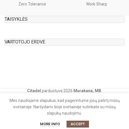
Zero Tolerance
Work Sharp
TAISYKLĖS
VARTOTOJO ERDVĖ
Citadel
parduotuvė
2026
Murakana, MB
.
Mes naudojame slapukus, kad pagerintume jūsų patirtį mūsų
svetainėje. Naršydami šioje svetainėje sutinkate su mūsų
slapukų naudojimu.
MORE INFO
0
ACCEPT