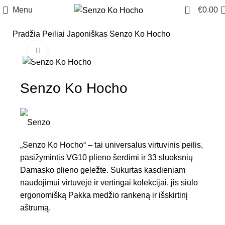
0
Menu
€
0.00
Pradžia
Peiliai
Japoniškas
Senzo Ko Hocho
Click to enlarge
Senzo Ko Hocho
„Senzo Ko Hocho“ – tai universalus virtuvinis peilis,
pasižymintis VG10 plieno šerdimi ir 33 sluoksnių
Damasko plieno geležte. Sukurtas kasdieniam
naudojimui virtuvėje ir vertingai kolekcijai, jis siūlo
ergonomišką Pakka medžio rankeną ir išskirtinį
aštrumą.