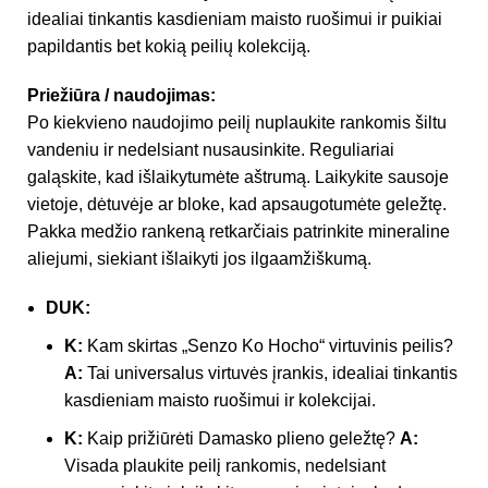
idealiai tinkantis kasdieniam maisto ruošimui ir puikiai
papildantis bet kokią peilių kolekciją.
Priežiūra / naudojimas:
Po kiekvieno naudojimo peilį nuplaukite rankomis šiltu
vandeniu ir nedelsiant nusausinkite. Reguliariai
galąskite, kad išlaikytumėte aštrumą. Laikykite sausoje
vietoje, dėtuvėje ar bloke, kad apsaugotumėte geležtę.
Pakka medžio rankeną retkarčiais patrinkite mineraline
aliejumi, siekiant išlaikyti jos ilgaamžiškumą.
DUK:
K:
Kam skirtas „Senzo Ko Hocho“ virtuvinis peilis?
A:
Tai universalus virtuvės įrankis, idealiai tinkantis
kasdieniam maisto ruošimui ir kolekcijai.
K:
Kaip prižiūrėti Damasko plieno geležtę?
A:
Visada plaukite peilį rankomis, nedelsiant