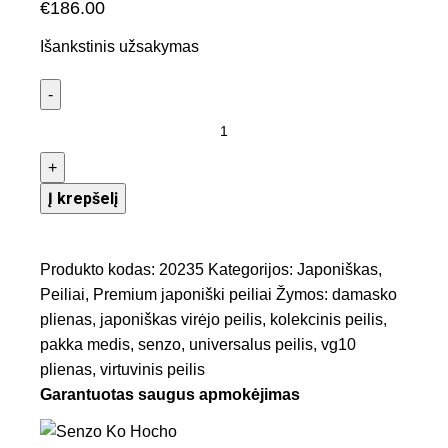
€
186.00
Išankstinis užsakymas
Į krepšelį
Produkto kodas:
20235
Kategorijos:
Japoniškas
,
Peiliai
,
Premium japoniški peiliai
Žymos:
damasko
plienas
,
japoniškas virėjo peilis
,
kolekcinis peilis
,
pakka medis
,
senzo
,
universalus peilis
,
vg10
plienas
,
virtuvinis peilis
Garantuotas saugus apmokėjimas