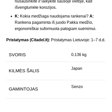
nusausinkite ir laikykite sausoje vietoje, kad
išvengtumėte korozijos.
K:
Kokia medžiaga naudojama rankenai?
A:
Rankena pagaminta iš juodo Pakka medžio,
ergonomiškai suformuota patogiam suėmimui.
Pristatymas (Citadel.lt):
Pristatymas Lietuvoje: 1–7 d.d.
SVORIS
0.136 kg
Japan
KILMĖS ŠALIS
Senzo
GAMINTOJAS