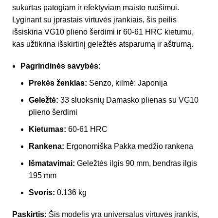
sukurtas patogiam ir efektyviam maisto ruošimui.
Lyginant su įprastais virtuvės įrankiais, šis peilis
išsiskiria VG10 plieno šerdimi ir 60-61 HRC kietumu,
kas užtikrina išskirtinį geležtės atsparumą ir aštrumą.
Pagrindinės savybės:
Prekės ženklas:
Senzo, kilmė: Japonija
Geležtė:
33 sluoksnių Damasko plienas su VG10
plieno šerdimi
Kietumas:
60-61 HRC
Rankena:
Ergonomiška Pakka medžio rankena
Išmatavimai:
Geležtės ilgis 90 mm, bendras ilgis
195 mm
Svoris:
0.136 kg
Paskirtis:
Šis modelis yra universalus virtuvės įrankis,