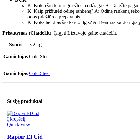
K: Kokia šio kardo geležtės medžiaga? A: Geležtė pagami
K: Kaip prižiūrėti odinę rankeną? A: Odinę rankeną rekom
odos priežiūros preparatais.
K: Koks bendras šio kardo ilgis? A: Bendras kardo ilgis 
Pristatymas (Citadel.lt):
Įsigyti Lietuvoje galite citadel.lt.
Svoris
3.2 kg
Gamintojas
Cold Steel
Gamintojas
Cold Steel
Susiję produktai
Į krepšelį
Quick view
Rapier El Cid