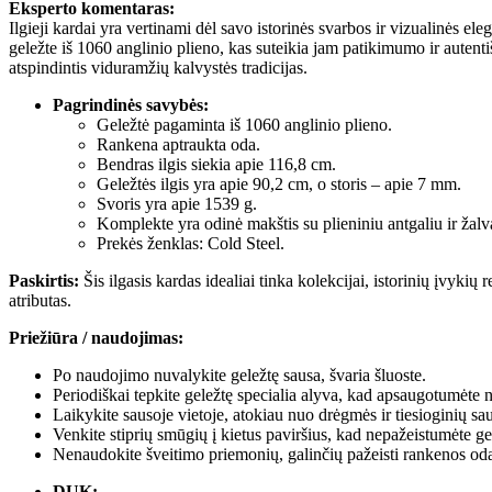
Eksperto komentaras:
Ilgieji kardai yra vertinami dėl savo istorinės svarbos ir vizualinės eleg
geležte iš 1060 anglinio plieno, kas suteikia jam patikimumo ir autenti
atspindintis viduramžių kalvystės tradicijas.
Pagrindinės savybės:
Geležtė pagaminta iš 1060 anglinio plieno.
Rankena aptraukta oda.
Bendras ilgis siekia apie 116,8 cm.
Geležtės ilgis yra apie 90,2 cm, o storis – apie 7 mm.
Svoris yra apie 1539 g.
Komplekte yra odinė makštis su plieniniu antgaliu ir žalv
Prekės ženklas: Cold Steel.
Paskirtis:
Šis ilgasis kardas idealiai tinka kolekcijai, istorinių įvykių 
atributas.
Priežiūra / naudojimas:
Po naudojimo nuvalykite geležtę sausa, švaria šluoste.
Periodiškai tepkite geležtę specialia alyva, kad apsaugotumėte 
Laikykite sausoje vietoje, atokiau nuo drėgmės ir tiesioginių sau
Venkite stiprių smūgių į kietus paviršius, kad nepažeistumėte ge
Nenaudokite šveitimo priemonių, galinčių pažeisti rankenos odą 
DUK: