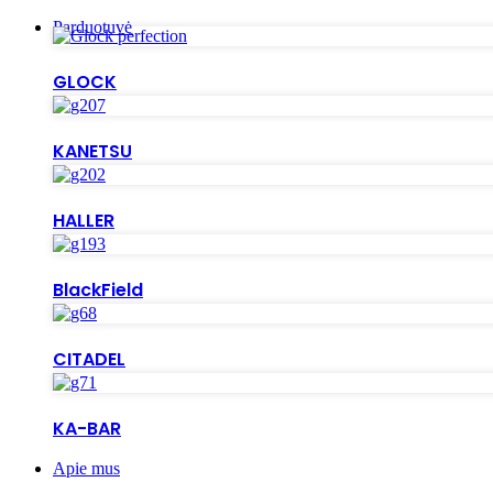
Parduotuvė
GLOCK
KANETSU
HALLER
BlackField
CITADEL
KA-BAR
Apie mus