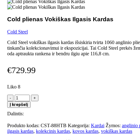
Cold plienas Vokiškas Ilgasis Kardas
Cold Steel
Cold Steel vokiškas ilgasis kardas išsiskiria tvirta 1060 anglinio pli
tinkančia kolekcionavimui ir ekspozicijai. Tai Cold Steel prekės že
oda aptraukta rankena ir bendru ilgiu apie 116,8 cm.
€
729.99
Liko 8
produkto
kiekis:
Į krepšelį
Cold
Dalintis:
plienas
Vokiškas
Ilgasis
Produkto kodas:
CST-88HTB
Kategorija:
Kardai
Žymos:
anglinio 
Kardas
ilgasis kardas
,
kolekcinis kardas
,
kovos kardas
,
vokiškas kardas