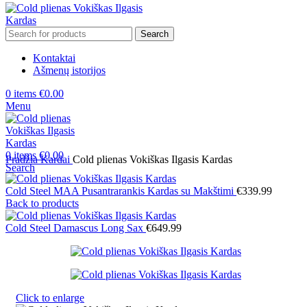
Search
Kontaktai
Ašmenų istorijos
0
items
€
0.00
Menu
0
items
€
0.00
Pradžia
Kardai
Cold plienas Vokiškas Ilgasis Kardas
Search
Cold Steel MAA Pusantrarankis Kardas su Makštimi
€
339.99
Back to products
Cold Steel Damascus Long Sax
€
649.99
Click to enlarge