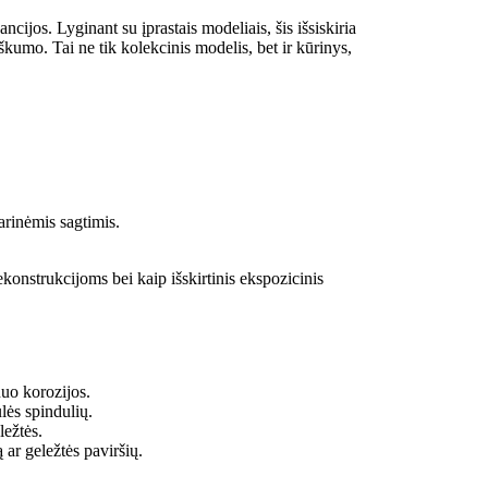
ancijos. Lyginant su įprastais modeliais, šis išsiskiria
škumo. Tai ne tik kolekcinis modelis, bet ir kūrinys,
arinėmis sagtimis.
rekonstrukcijoms bei kaip išskirtinis ekspozicinis
nuo korozijos.
lės spindulių.
ležtės.
ar geležtės paviršių.