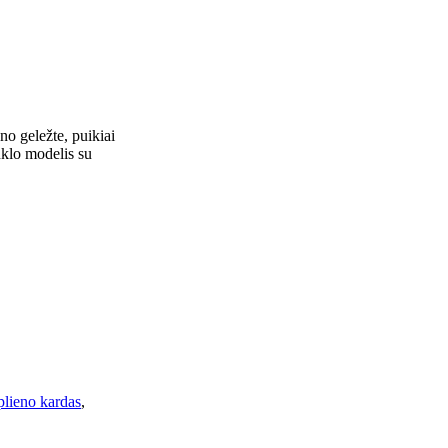
eno geležte, puikiai
nklo modelis su
plieno kardas
,