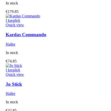
In stock
€
179.85
Į krepšelį
Quick view
Kardas Commando
Haller
In stock
€
74.85
Į krepšelį
Quick view
Jo Stick
Haller
In stock
€
32.85