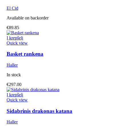
El Cid
Available on backorder
€
89.85
Į krepšelį
Quick view
Basket rankena
Haller
In stock
€
297.00
Į krepšelį
Quick view
Sidabrinis drakonas katana
Haller