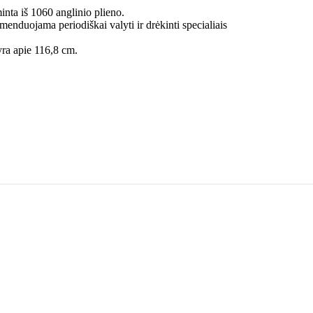
nta iš 1060 anglinio plieno.
enduojama periodiškai valyti ir drėkinti specialiais
yra apie 116,8 cm.