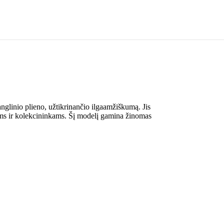
 anglinio plieno, užtikrinančio ilgaamžiškumą. Jis
astams ir kolekcininkams. Šį modelį gamina žinomas