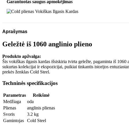
Garantuotas saugus apmokėjimas
Aprašymas
Geležtė iš 1060 anglinio plieno
Produkto apžvalga:
Šis vokiškas ilgasis kardas išsiskiria tvirta geležte, pagaminta iš 1060
sukurtas kolekcijai ir ekspozicijai, puikiai tinkantis istorijos entuzi
prekės ženklas Cold Steel.
Techninės specifikacijos
Parametras
Reikšmė
Medžiaga
oda
Plienas
anglinis plienas
Svoris
3.2 kg
Gamintojas
Cold Steel