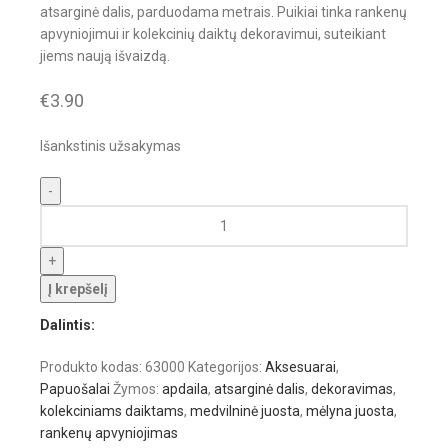
atsarginė dalis, parduodama metrais. Puikiai tinka rankenų
apvyniojimui ir kolekcinių daiktų dekoravimui, suteikiant
jiems naują išvaizdą.
€
3.90
Išankstinis užsakymas
Į krepšelį
Dalintis:
Produkto kodas:
63000
Kategorijos:
Aksesuarai
,
Papuošalai
Žymos:
apdaila
,
atsarginė dalis
,
dekoravimas
,
kolekciniams daiktams
,
medvilninė juosta
,
mėlyna juosta
,
rankenų apvyniojimas