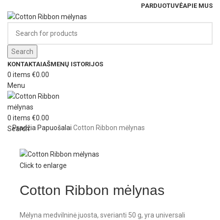
PARDUOTUVĖ
APIE MUS
Search
KONTAKTAI
AŠMENŲ ISTORIJOS
0
items
€
0.00
Menu
0
items
€
0.00
Pradžia
Papuošalai
Cotton Ribbon mėlynas
Search
Click to enlarge
Cotton Ribbon mėlynas
Mėlyna medvilninė juosta, sverianti 50 g, yra universali