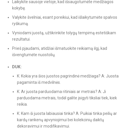
Laikykite sausoje vietoje, kad išsaugotumėte medžiagos
kokybę.
Valykite švelniai, esant poreikiui, kad išlaikytumėte spalvos
ryškumą.
Vyniodami juostą, užtikrinkite tolygų tempimą estetiškam
rezultatui.
Prieš pjaudami, atidžiai išmatuokite reikiamą ilgį, kad
išvengtumėte nuostolių.
DUK:
K: Kokia yra šios juostos pagrindinė medžiaga? A: Juosta
pagaminta iš medvilnės.
K: Ar juosta parduodama ritiniais ar metrais? A: Ji
parduodama metrais, todėl galite įsigyti tiksliai tiek, kiek
reikia.
K: Kam ši juosta labiausiai tinka? A: Puikiai tinka peilių ar
kardų rankenų apvyniojimui bei kolekcinių daiktų
dekoravimui ir modifikavimui.