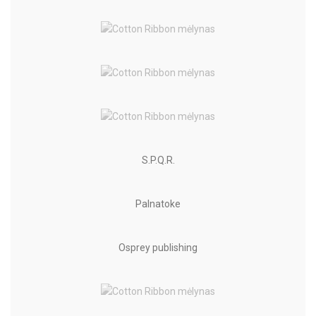
S.P.Q.R.
Palnatoke
Osprey publishing