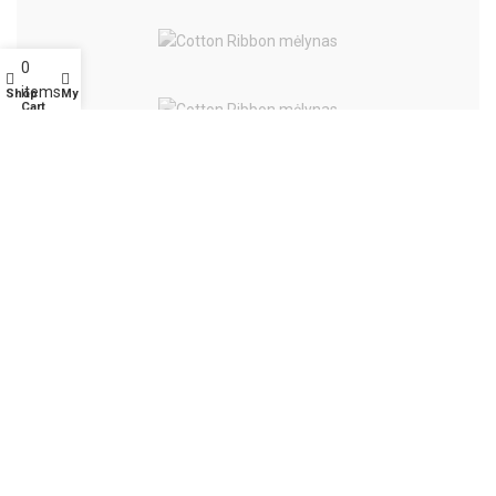
0
items
Shop
My account
Cart
Extrema Ratio
Diverse