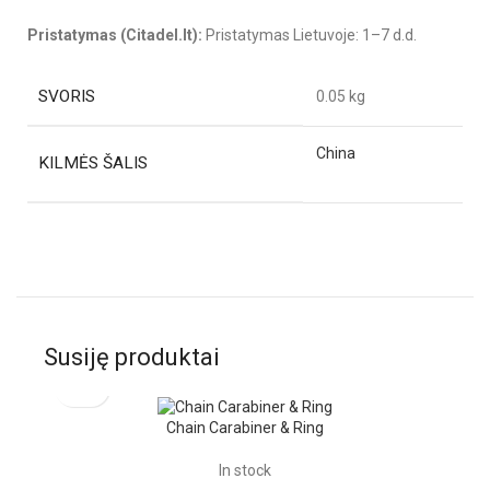
Pristatymas (Citadel.lt):
Pristatymas Lietuvoje: 1–7 d.d.
SVORIS
0.05 kg
China
KILMĖS ŠALIS
Susiję produktai
Chain Carabiner & Ring
In stock