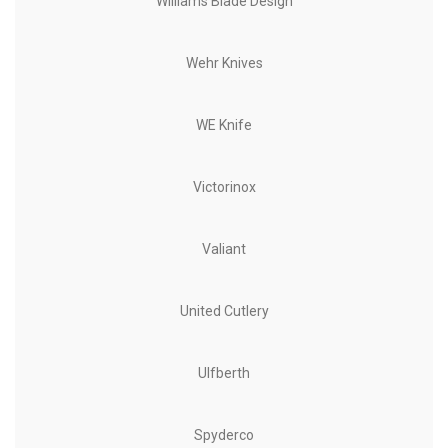
Williams Blade Design
Wehr Knives
WE Knife
Victorinox
Valiant
United Cutlery
Ulfberth
Spyderco