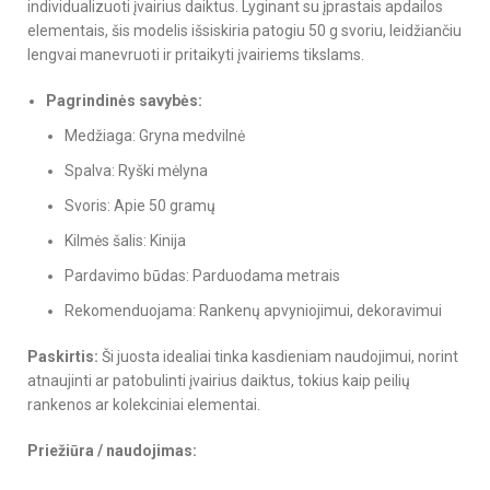
individualizuoti įvairius daiktus. Lyginant su įprastais apdailos
elementais, šis modelis išsiskiria patogiu 50 g svoriu, leidžiančiu
lengvai manevruoti ir pritaikyti įvairiems tikslams.
Pagrindinės savybės:
Medžiaga: Gryna medvilnė
Spalva: Ryški mėlyna
Svoris: Apie 50 gramų
Kilmės šalis: Kinija
Pardavimo būdas: Parduodama metrais
Rekomenduojama: Rankenų apvyniojimui, dekoravimui
Paskirtis:
Ši juosta idealiai tinka kasdieniam naudojimui, norint
atnaujinti ar patobulinti įvairius daiktus, tokius kaip peilių
rankenos ar kolekciniai elementai.
Priežiūra / naudojimas: