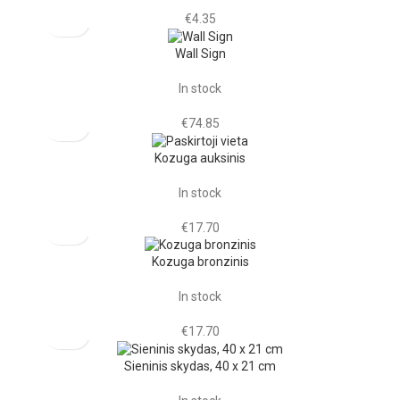
€
4.35
Wall Sign
In stock
€
74.85
Kozuga auksinis
In stock
€
17.70
Kozuga bronzinis
In stock
€
17.70
Sieninis skydas, 40 x 21 cm