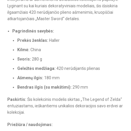
Lyginant su kai kuriais dekoratyviniais modeliais, šis išsiskiria
ilgaamžiais 420 nerūdijančio plieno ašmenimis, kruopščiai
atkartojančiais „Master Sword“ detales.
Pagrindinės savybės:
Prekės ženklas:
Haller
Kilmė:
China
Svoris:
280 g
Geležtės medžiaga:
420 nerūdijantis plienas
Ašmenų ilgis:
180 mm
Bendras ilgis (su makštimi):
290 mm
Paskirtis:
Šis kolekcinis modelis skirtas „The Legend of Zelda“
entuziastams, ieškantiems unikalios dekoracijos savo erdvei ar
kolekcijai.
Priežiūra / naudojimas: