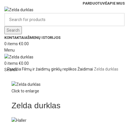
PARDUOTUVĖ
APIE MUS
Search
KONTAKTAI
AŠMENŲ ISTORIJOS
0
items
€
0.00
Menu
0
items
€
0.00
Pradžia
Filmų ir žaidimų ginklų replikos
Žaidimai
Zelda durklas
Search
Click to enlarge
Zelda durklas