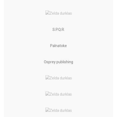
S.P.Q.R.
Palnatoke
Osprey publishing