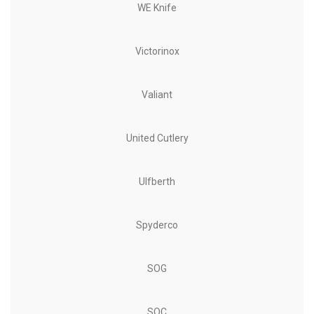
WE Knife
Victorinox
Valiant
United Cutlery
Ulfberth
Spyderco
SOG
SOC