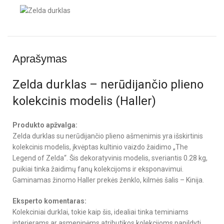
Aprašymas
Zelda durklas – nerūdijančio plieno
kolekcinis modelis (Haller)
Produkto apžvalga:
Zelda durklas su nerūdijančio plieno ašmenimis yra išskirtinis
kolekcinis modelis, įkvėptas kultinio vaizdo žaidimo „The
Legend of Zelda“. Šis dekoratyvinis modelis, sveriantis 0.28 kg,
puikiai tinka žaidimų fanų kolekcijoms ir eksponavimui.
Gaminamas žinomo Haller prekės ženklo, kilmės šalis – Kinija.
Eksperto komentaras:
Kolekciniai durklai, tokie kaip šis, idealiai tinka teminiams
interjerams ar asmeninėms atributikos kolekcijoms papildyti.