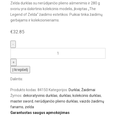
Zelda durklas su nerūdijančio plieno ašmenimis ir 280 g
svoriu yra išskirtinis kolekcinis modelis, įkvėptas „The
Legend of Zelda“ žaidimo estetikos. Puikiai tinka žaidimų
gerbėjams ir kolekcionieriams.
€
32.85
Į krepšelį
Dalintis:
Produkto kodas:
84150
Kategorijos:
Durklai
,
Žaidimai
Žymos:
dekoratyvinis durklas
,
durklas
,
kolekcinis durklas
,
master sword
,
nerūdijančio plieno durklas
,
vaizdo žaidimų
fanams
,
zelda
Garantuotas saugus apmokėjimas