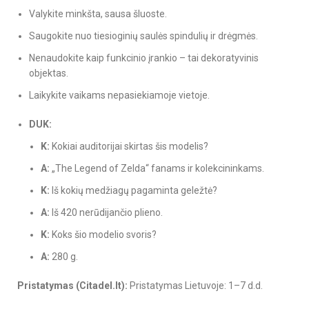
Valykite minkšta, sausa šluoste.
Saugokite nuo tiesioginių saulės spindulių ir drėgmės.
Nenaudokite kaip funkcinio įrankio – tai dekoratyvinis
objektas.
Laikykite vaikams nepasiekiamoje vietoje.
DUK:
K:
Kokiai auditorijai skirtas šis modelis?
A:
„The Legend of Zelda“ fanams ir kolekcininkams.
K:
Iš kokių medžiagų pagaminta geležtė?
A:
Iš 420 nerūdijančio plieno.
K:
Koks šio modelio svoris?
A:
280 g.
Pristatymas (Citadel.lt):
Pristatymas Lietuvoje: 1–7 d.d.