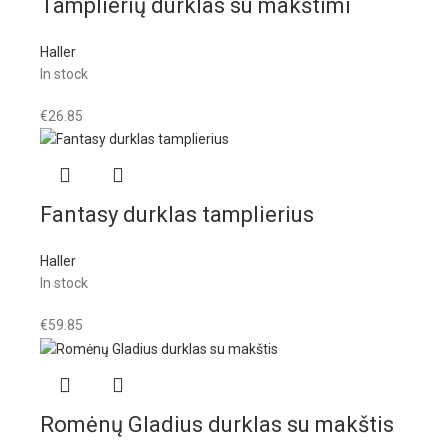
Tamplierių durklas su makštimi
Haller
In stock
€
26.85
Fantasy durklas tamplierius
Haller
In stock
€
59.85
Romėnų Gladius durklas su makštis