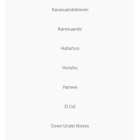
Karesuandokniven
Karesuando
Hultafors
Honshu
Hanwei
El Cid
Down Under Knives