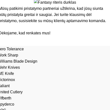
Mūsų patikimi pristatymo partneriai užtikrina, kad jūsų siunta
būtų pristatyta greitai ir saugiai. Jei turite klausimų dėl
pristatymo, susisiekite su mūsų klientų aptarnavimo komanda.
Dėkojame, kad renkates mus!
ero Tolerance
ork Sharp
illiams Blade Design
ehr Knives
E Knife
ictorinox
aliant
nited Cutlery
lfberth
pyderco