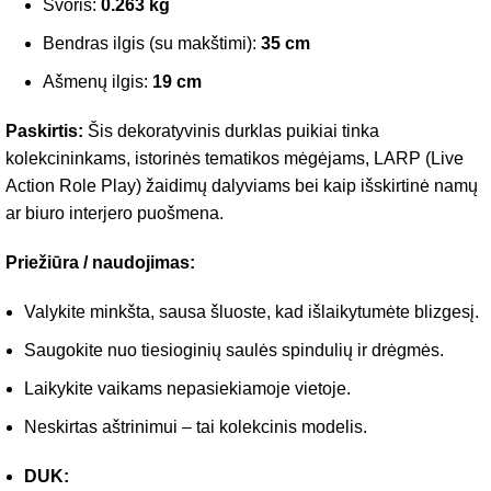
Svoris:
0.263 kg
Bendras ilgis (su makštimi):
35 cm
Ašmenų ilgis:
19 cm
Paskirtis:
Šis dekoratyvinis durklas puikiai tinka
kolekcininkams, istorinės tematikos mėgėjams, LARP (Live
Action Role Play) žaidimų dalyviams bei kaip išskirtinė namų
ar biuro interjero puošmena.
Priežiūra / naudojimas:
Valykite minkšta, sausa šluoste, kad išlaikytumėte blizgesį.
Saugokite nuo tiesioginių saulės spindulių ir drėgmės.
Laikykite vaikams nepasiekiamoje vietoje.
Neskirtas aštrinimui – tai kolekcinis modelis.
DUK: