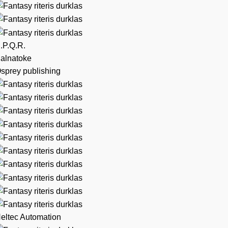
.P.Q.R.
alnatoke
sprey publishing
eltec Automation