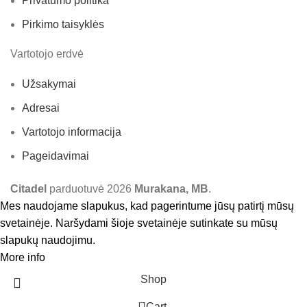
Privatumo politika
Pirkimo taisyklės
Vartotojo erdvė
Užsakymai
Adresai
Vartotojo informacija
Pageidavimai
Citadel
parduotuvė
2026
Murakana, MB
.
Mes naudojame slapukus, kad pagerintume jūsų patirtį mūsų
svetainėje. Naršydami šioje svetainėje sutinkate su mūsų
slapukų naudojimu.
More info
Accept
Shop
0
Cart