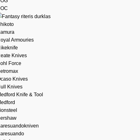
SOG
SOC
hikoto
amura
oyal Armouries
ikeknife
eate Knives
ohl Force
etromax
caso Knives
ull Knives
edford Knife & Tool
edford
ionsteel
ershaw
aresuandokniven
aresuando