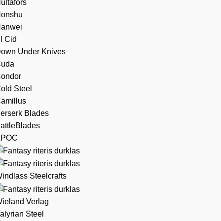
ultafors
onshu
anwei
l Cid
own Under Knives
uda
ondor
old Steel
amillus
erserk Blades
attleBlades
APOC
indlass Steelcrafts
ieland Verlag
alyrian Steel