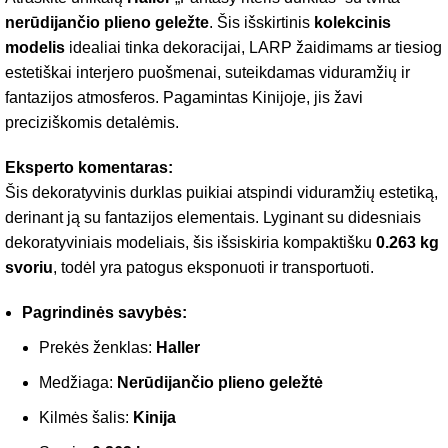
nerūdijančio plieno geležte
. Šis išskirtinis
kolekcinis
modelis
idealiai tinka dekoracijai, LARP žaidimams ar tiesiog
estetiškai interjero puošmenai, suteikdamas viduramžių ir
fantazijos atmosferos. Pagamintas Kinijoje, jis žavi
preciziškomis detalėmis.
Eksperto komentaras:
Šis dekoratyvinis durklas puikiai atspindi viduramžių estetiką,
derinant ją su fantazijos elementais. Lyginant su didesniais
dekoratyviniais modeliais, šis išsiskiria kompaktišku
0.263 kg
svoriu
, todėl yra patogus eksponuoti ir transportuoti.
Pagrindinės savybės:
Prekės ženklas:
Haller
Medžiaga:
Nerūdijančio plieno geležtė
Kilmės šalis:
Kinija