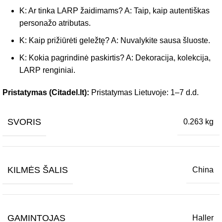
K: Ar tinka LARP žaidimams? A: Taip, kaip autentiškas
personažo atributas.
K: Kaip prižiūrėti geležtę? A: Nuvalykite sausa šluoste.
K: Kokia pagrindinė paskirtis? A: Dekoracija, kolekcija,
LARP renginiai.
Pristatymas (Citadel.lt):
Pristatymas Lietuvoje: 1–7 d.d.
SVORIS
0.263 kg
KILMĖS ŠALIS
China
GAMINTOJAS
Haller