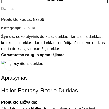
Dalintis:
Produkto kodas:
82266
Kategorija:
Durklai
Žymos:
dekoratyvinis durklas
,
durklas
,
fantazinis durklas
,
kolekcinis durklas
,
larp durklas
,
nerūdijančio plieno durklas
,
riteriu durklas
,
viduramžių durklas
Garantuotas saugus apmokėjimas
Click to enlarge
Aprašymas
Haller Fantasy Riterio Durklas
Produkto apžvalga:
Atraskite unikalų
Haller
„Fantasy riteris durklas“ su tvirta