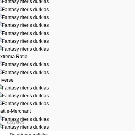
xtrema Ratio
iverse
attle-Merchant
Taisyklės