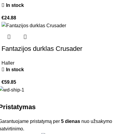
In stock
€
24.88
Fantazijos durklas Crusader
Haller
In stock
€
59.85
Pristatymas
Garantuojame pristatymą per
5 dienas
nuo užsakymo
patvirtinimo.