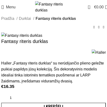
0
Menu
€
0.00
Pradžia
Durklai
Fantasy riteris durklas
Fantasy riteris durklas
Haller „Fantasy riteris durklas“ su nerūdijančio plieno geležte
puikiai papildys jūsų kolekciją. Šis dekoratyvinis modelis
idealiai tinka istorinės tematikos puošmenai ar LARP
žaidimams, įnešdamas viduramžių dvasią.
€
16.35
Į KREPŠELĮ