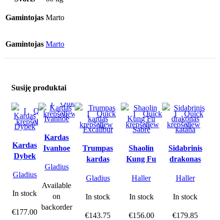
Gamintojas
Marto
Gamintojas
Marto
Susiję produktai
Į
Quick
Į
Quick
krepšelį
view
Į
Quick
Į
Quick
Į
Quick
krepšelį
view
krepšelį
view
krepšelį
view
krepšelį
view
Kardas
Kardas
Ivanhoe
Trumpas
Shaolin
Sidabrinis
Dybek
kardas
Kung Fu
drakonas
Gladius
Excalibur
Sabre
katana
Gladius
Gladius
Haller
Haller
Available
In stock
on
In stock
In stock
In stock
backorder
€
177.00
€
143.75
€
156.00
€
179.85