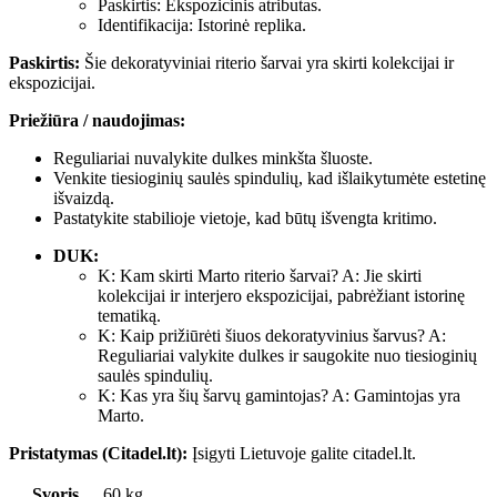
Paskirtis: Ekspozicinis atributas.
Identifikacija: Istorinė replika.
Paskirtis:
Šie dekoratyviniai riterio šarvai yra skirti kolekcijai ir
ekspozicijai.
Priežiūra / naudojimas:
Reguliariai nuvalykite dulkes minkšta šluoste.
Venkite tiesioginių saulės spindulių, kad išlaikytumėte estetinę
išvaizdą.
Pastatykite stabilioje vietoje, kad būtų išvengta kritimo.
DUK:
K: Kam skirti Marto riterio šarvai? A: Jie skirti
kolekcijai ir interjero ekspozicijai, pabrėžiant istorinę
tematiką.
K: Kaip prižiūrėti šiuos dekoratyvinius šarvus? A:
Reguliariai valykite dulkes ir saugokite nuo tiesioginių
saulės spindulių.
K: Kas yra šių šarvų gamintojas? A: Gamintojas yra
Marto.
Pristatymas (Citadel.lt):
Įsigyti Lietuvoje galite citadel.lt.
Svoris
60 kg