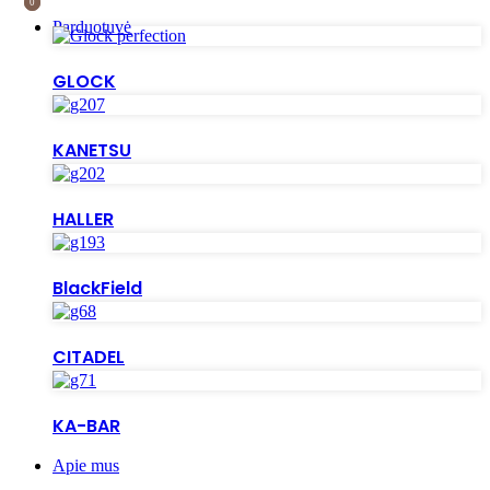
0
0
Parduotuvė
GLOCK
KANETSU
HALLER
BlackField
CITADEL
KA-BAR
Apie mus