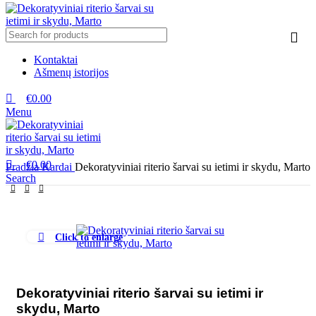
Kontaktai
Ašmenų istorijos
€
0.00
Menu
€
0.00
Pradžia
Kardai
Dekoratyviniai riterio šarvai su ietimi ir skydu, Marto
Search
Click to enlarge
Dekoratyviniai riterio šarvai su ietimi ir
skydu, Marto