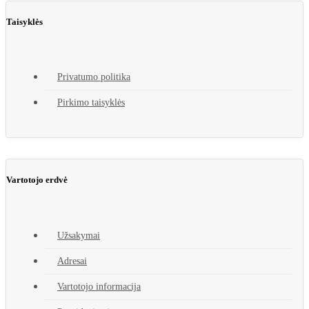
Taisyklės
Privatumo politika
Pirkimo taisyklės
Vartotojo erdvė
Užsakymai
Adresai
Vartotojo informacija