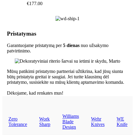
€
177.00
Pristatymas
Garantuojame pristatymą per
5 dienas
nuo užsakymo
patvirtinimo.
Mūsų patikimi pristatymo partneriai užtikrina, kad jūsų siunta
būtų pristatyta greitai ir saugiai. Jei turite klausimų dėl
pristatymo, susisiekite su mūsų klientų aptarnavimo komanda.
Dėkojame, kad renkates mus!
Williams
Zero
Work
Wehr
WE
Blade
Tolerance
Sharp
Knives
Knife
Design