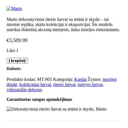
Marto dekoratyviniai riterio šarvai su ietimi ir skydu – tai
istorinė replika, skirta kolekcijai ir ekspozicijai. Šis modelis
suteikia išskirtinį akcentą interjerui, tinka istorijos entuziastams.
€
3,509.99
Liko 1
produkto
Į krepšelį
kiekis:
Dalintis:
Dekoratyviniai
riterio
Produkto kodas:
MT-905
Kategorija:
Kardai
Žymos:
istorijos
šarvai
detalė
,
kolekciniai šarvai
,
riterio šarvai
,
turnyro šarvai
,
su
viduramžių dekoras
ietimi
ir
Garantuotas saugus apmokėjimas
skydu,
Marto