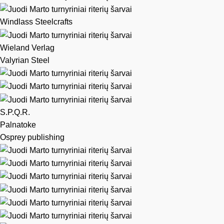
Windlass Steelcrafts
Wieland Verlag
Valyrian Steel
S.P.Q.R.
Palnatoke
Osprey publishing