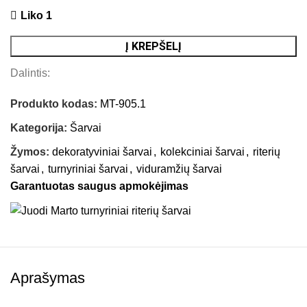
Liko 1
Į KREPŠELĮ
Dalintis:
Produkto kodas:
MT-905.1
Kategorija:
Šarvai
Žymos:
dekoratyviniai šarvai
,
kolekciniai šarvai
,
riterių
šarvai
,
turnyriniai šarvai
,
viduramžių šarvai
Garantuotas saugus apmokėjimas
Aprašymas