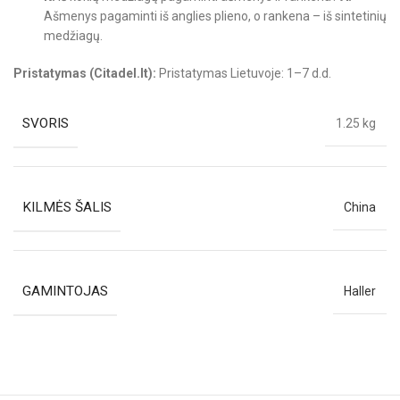
Ašmenys pagaminti iš anglies plieno, o rankena – iš sintetinių
medžiagų.
Pristatymas (Citadel.lt):
Pristatymas Lietuvoje: 1–7 d.d.
SVORIS
1.25 kg
KILMĖS ŠALIS
China
GAMINTOJAS
Haller