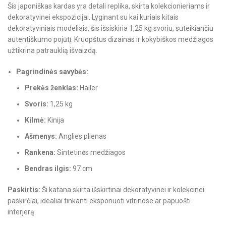
Šis japoniškas kardas yra detali replika, skirta kolekcionieriams ir
dekoratyvinei ekspozicijai. Lyginant su kai kuriais kitais
dekoratyviniais modeliais, šis išsiskiria 1,25 kg svoriu, suteikiančiu
autentiškumo pojūtį. Kruopštus dizainas ir kokybiškos medžiagos
užtikrina patrauklią išvaizdą.
Pagrindinės savybės:
Prekės ženklas:
Haller
Svoris:
1,25 kg
Kilmė:
Kinija
Ašmenys:
Anglies plienas
Rankena:
Sintetinės medžiagos
Bendras ilgis:
97 cm
Paskirtis:
Ši katana skirta išskirtinai dekoratyvinei ir kolekcinei
paskirčiai, idealiai tinkanti eksponuoti vitrinose ar papuošti
interjerą.