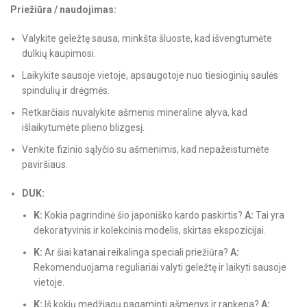
Priežiūra / naudojimas:
Valykite geležtę sausa, minkšta šluoste, kad išvengtumėte
dulkių kaupimosi.
Laikykite sausoje vietoje, apsaugotoje nuo tiesioginių saulės
spindulių ir drėgmės.
Retkarčiais nuvalykite ašmenis mineraline alyva, kad
išlaikytumėte plieno blizgesį.
Venkite fizinio sąlyčio su ašmenimis, kad nepažeistumėte
paviršiaus.
DUK:
K:
Kokia pagrindinė šio japoniško kardo paskirtis?
A:
Tai yra
dekoratyvinis ir kolekcinis modelis, skirtas ekspozicijai.
K:
Ar šiai katanai reikalinga speciali priežiūra?
A:
Rekomenduojama reguliariai valyti geležtę ir laikyti sausoje
vietoje.
K:
Iš kokių medžiagų pagaminti ašmenys ir rankena?
A: