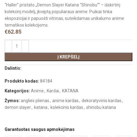
“Haller” pristato „Demon Slayer Katana “Shinobu”“ – išskirtinį
kolekcinį modelį, įkvėptą populiaraus anime. Puikiai tinka
ekspozicijai ir papuošti vitrinas, suteikdamas unikalumo anime
tematikos kolekcijoms.
€
62.85
Į KREPŠELĮ
Dalintis:
Produkto kodas:
84184
Kategorijos:
Anime
,
Kardai
,
KATANA
Žymos:
anglies plienas
,
anime kardas
,
dekoratyvinis kardas
,
demon slayer
,
katana
,
kolekcinis kardas
,
shinobu katana
Garantuotas saugus apmokėjimas