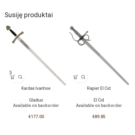
Susiję produktai
Kardas Ivanhoe
Rapier El Cid
E
Gladius
El Cid
Available on backorder
Available on backorder
€
177.00
€
89.85