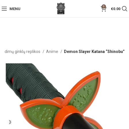
0
MENU
€
0.00
 žaidimų ginklų replikos
Anime
Demon Slayer Katana “Shinobu”