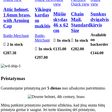
view
Quick view
view
Attic helmet,
Vikingų
Mūšio
Chain
Sunkus
1.6mm brass,
kardas
skydas
Mail,
dvigalvis
with Arming
su
46 x 62
Standard
kirvis
Cap
makštis
cm
Size
Available
Battle-Merchant
Battle-
on
Merchant
In stock
In stock
2 in stock
backorder
In stock
€
135.00
€
282.00
€
287.38
€
144.00
€
297.00
Pristatymas
Garantuojame pristatymą per
5 dienas
nuo užsakymo patvirtinimo.
Mūsų patikimi pristatymo partneriai užtikrina, kad jūsų siunta būtų
pristatyta greitai ir saugiai. Jei turite klausimų dėl pristatymo,