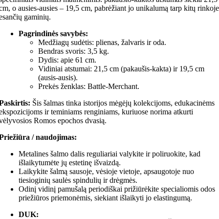
cm, o ausies-ausies – 19,5 cm, pabrėžiant jo unikalumą tarp kitų rinkoje
esančių gaminių.
Pagrindinės savybės:
Medžiagų sudėtis: plienas, žalvaris ir oda.
Bendras svoris: 3,5 kg.
Dydis: apie 61 cm.
Vidiniai atstumai: 21,5 cm (pakaušis-kakta) ir 19,5 cm
(ausis-ausis).
Prekės ženklas: Battle-Merchant.
Paskirtis:
Šis šalmas tinka istorijos mėgėjų kolekcijoms, edukacinėms
ekspozicijoms ir teminiams renginiams, kuriuose norima atkurti
vėlyvosios Romos epochos dvasią.
Priežiūra / naudojimas:
Metalines šalmo dalis reguliariai valykite ir poliruokite, kad
išlaikytumėte jų estetinę išvaizdą.
Laikykite šalmą sausoje, vėsioje vietoje, apsaugotoje nuo
tiesioginių saulės spindulių ir drėgmės.
Odinį vidinį pamušalą periodiškai prižiūrėkite specialiomis odos
priežiūros priemonėmis, siekiant išlaikyti jo elastingumą.
DUK: