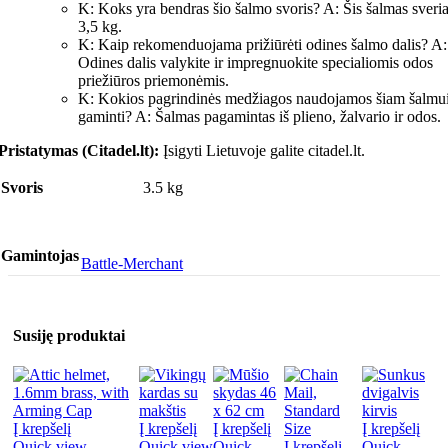
K: Koks yra bendras šio šalmo svoris? A: Šis šalmas sveri
3,5 kg.
K: Kaip rekomenduojama prižiūrėti odines šalmo dalis? A:
Odines dalis valykite ir impregnuokite specialiomis odos
priežiūros priemonėmis.
K: Kokios pagrindinės medžiagos naudojamos šiam šalmu
gaminti? A: Šalmas pagamintas iš plieno, žalvario ir odos.
Pristatymas (Citadel.lt):
Įsigyti Lietuvoje galite citadel.lt.
Svoris
3.5 kg
Gamintojas
Battle-Merchant
Susiję produktai
Į krepšelį
Į krepšelį
Į krepšelį
Į krepšelį
Quick view
Quick view
Quick
Į krepšelį
Quick