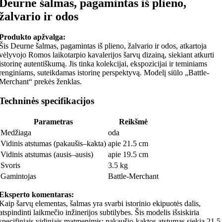
Deurne šalmas, pagamintas iš plieno,
žalvario ir odos
Produkto apžvalga:
Šis Deurne šalmas, pagamintas iš plieno, žalvario ir odos, atkartoja
vėlyvojo Romos laikotarpio kavalerijos šarvų dizainą, siekiant atkurti
istorinę autentiškumą. Jis tinka kolekcijai, ekspozicijai ir teminiams
renginiams, suteikdamas istorinę perspektyvą. Modelį siūlo „Battle-
Merchant“ prekės ženklas.
Techninės specifikacijos
Parametras
Reikšmė
Medžiaga
oda
Vidinis atstumas (pakaušis–kakta)
apie 21.5 cm
Vidinis atstumas (ausis–ausis)
apie 19.5 cm
Svoris
3.5 kg
Gamintojas
Battle-Merchant
Eksperto komentaras:
Kaip šarvų elementas, šalmas yra svarbi istorinio ekipuotės dalis,
atspindinti laikmečio inžinerijos subtilybes. Šis modelis išsiskiria
specifiniais vidiniais matmenimis: pakaušio-kaktos atstumas siekia 21,5