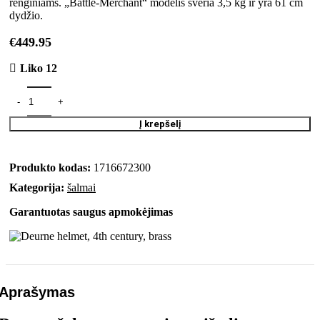
renginiams. „Battle-Merchant“ modelis sveria 3,5 kg ir yra 61 cm
dydžio.
€
449.95
Liko 12
Į krepšelį
Produkto kodas:
1716672300
Kategorija:
šalmai
Garantuotas saugus apmokėjimas
Aprašymas