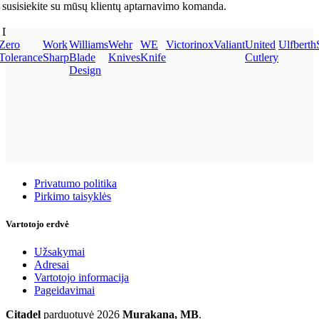
susisiekite su mūsų klientų aptarnavimo komanda.
Dėkojame, kad renkates mus!
Zero
Work
Williams
Wehr
WE
Victorinox
Valiant
United
Ulfberth
Tolerance
Sharp
Blade
Knives
Knife
Cutlery
Design
Taisyklės
Privatumo politika
Pirkimo taisyklės
Vartotojo erdvė
Užsakymai
Adresai
Vartotojo informacija
Pageidavimai
Citadel
parduotuvė
2026
Murakana, MB
.