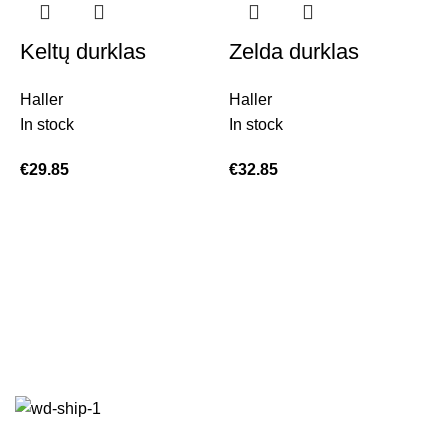
Keltų durklas
Zelda durklas
Haller
Haller
In stock
In stock
€
29.85
€
32.85
F
H
I
€