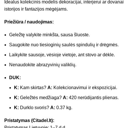
Idealus kolekcinis modelis dekoracijai, interjerui ar dovanai
istorijos ir fantazijos mėgėjams.
Priežiūra / naudojimas:
Geležtę valykite minkšta, sausa šluoste.
Saugokite nuo tiesioginių saulės spindulių ir drėgmės.
Laikykite sausoje, vėsioje vietoje, ant stovo ar dėkle.
Nenaudokite abrazyvinių valiklių.
DUK:
K:
Kam skirtas?
A:
Kolekcionavimui ir ekspozicijai.
K:
Geležtės medžiaga?
A:
420 nerūdijantis plienas.
K:
Durklo svoris?
A:
0.37 kg.
Pristatymas (Citadel.lt):
Pristatymas Lietuvoje: 1–7 d.d.