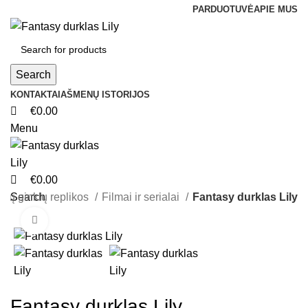
0
0
0
PARDUOTUVĖ
APIE MUS
Search
KONTAKTAI
AŠMENŲ ISTORIJOS
€
0.00
Menu
€
0.00
imų ginklų replikos
Search
Filmai ir serialai
Fantasy durklas Lily
Click to enlarge
Fantasy durklas Lily