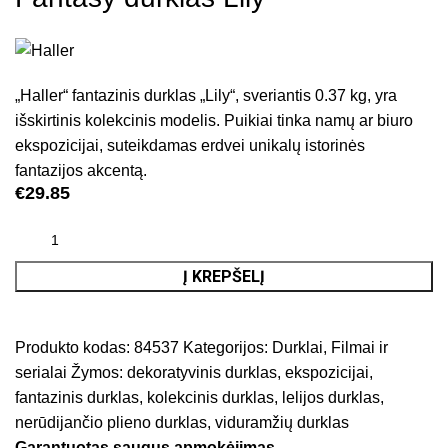
„Haller“ fantazinis durklas „Lily“, sveriantis 0.37 kg, yra
išskirtinis kolekcinis modelis. Puikiai tinka namų ar biuro
ekspozicijai, suteikdamas erdvei unikalų istorinės
fantazijos akcentą.
€
29.85
Į KREPŠELĮ
Produkto kodas:
84537
Kategorijos:
Durklai
,
Filmai ir
serialai
Žymos:
dekoratyvinis durklas
,
ekspozicijai
,
fantazinis durklas
,
kolekcinis durklas
,
lelijos durklas
,
nerūdijančio plieno durklas
,
viduramžių durklas
Garantuotas saugus apmokėjimas