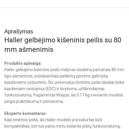
Aprašymas
Haller gelbėjimo kišeninis peilis su 80
mm ašmenimis
Produkto apžvalga:
Haller gelbėjimo kišeninis peilis mėlynas išsiskiria patvariais 80 mm
ilgio ašmenimis, suteikiančiais patikimą pjovimo galimybę
kasdienėms užduotims. Šis universalus lenktinis peilis idealiai tinka
kasdieniam nešiojimui (EDC) ir išvykoms, užtikrindamas
funkcionalumą. Pagamintas Kinijoje, šis 0.17 kg sveriantis modelis
jungia praktiškumą ir patvarumą.
Eksperto komentaras:
Kaip lenktinis peilis, šis Haller modelis yra sukurtas būti
kompaktiškas, bet tuo pačiu metu siūlantis platų funkcionalumą,