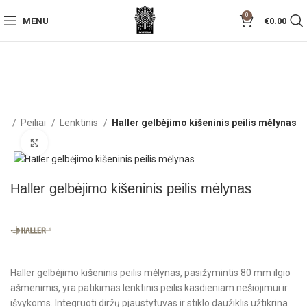
0
MENU
€
0.00
ia
Peiliai
Lenktinis
Haller gelbėjimo kišeninis peilis mėlynas
Click to enlarge
Haller gelbėjimo kišeninis peilis mėlynas
Haller gelbėjimo kišeninis peilis mėlynas, pasižymintis 80 mm ilgio
ašmenimis, yra patikimas lenktinis peilis kasdieniam nešiojimui ir
išvykoms. Integruoti diržų pjaustytuvas ir stiklo daužiklis užtikrina