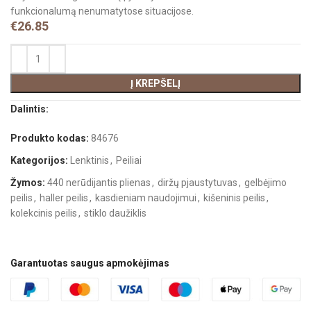
funkcionalumą nenumatytose situacijose.
€
26.85
Į KREPŠELĮ
Dalintis:
Produkto kodas:
84676
Kategorijos:
Lenktinis
,
Peiliai
Žymos:
440 nerūdijantis plienas
,
diržų pjaustytuvas
,
gelbėjimo
peilis
,
haller peilis
,
kasdieniam naudojimui
,
kišeninis peilis
,
kolekcinis peilis
,
stiklo daužiklis
Garantuotas saugus apmokėjimas