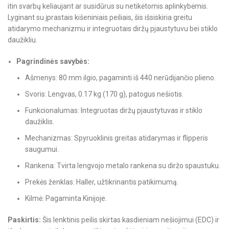
itin svarbų keliaujant ar susidūrus su netikėtomis aplinkybėmis.
Lyginant su įprastais kišeniniais peiliais, šis išsiskiria greitu
atidarymo mechanizmu ir integruotais diržų pjaustytuvu bei stiklo
daužikliu.
Pagrindinės savybės:
Ašmenys: 80 mm ilgio, pagaminti iš 440 nerūdijančio plieno.
Svoris: Lengvas, 0.17 kg (170 g), patogus nešiotis.
Funkcionalumas: Integruotas diržų pjaustytuvas ir stiklo
daužiklis.
Mechanizmas: Spyruoklinis greitas atidarymas ir flipperis
saugumui.
Rankena: Tvirta lengvojo metalo rankena su diržo spaustuku.
Prekės ženklas: Haller, užtikrinantis patikimumą.
Kilmė: Pagaminta Kinijoje.
Paskirtis:
Šis lenktinis peilis skirtas kasdieniam nešiojimui (EDC) ir