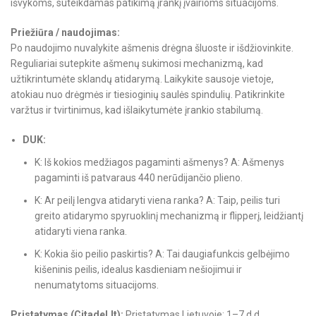
išvykoms, suteikdamas patikimą įrankį įvairioms situacijoms.
Priežiūra / naudojimas:
Po naudojimo nuvalykite ašmenis drėgna šluoste ir išdžiovinkite.
Reguliariai sutepkite ašmenų sukimosi mechanizmą, kad
užtikrintumėte sklandų atidarymą. Laikykite sausoje vietoje,
atokiau nuo drėgmės ir tiesioginių saulės spindulių. Patikrinkite
varžtus ir tvirtinimus, kad išlaikytumėte įrankio stabilumą.
DUK:
K: Iš kokios medžiagos pagaminti ašmenys? A: Ašmenys
pagaminti iš patvaraus 440 nerūdijančio plieno.
K: Ar peilį lengva atidaryti viena ranka? A: Taip, peilis turi
greito atidarymo spyruoklinį mechanizmą ir flipperį, leidžiantį
atidaryti viena ranka.
K: Kokia šio peilio paskirtis? A: Tai daugiafunkcis gelbėjimo
kišeninis peilis, idealus kasdieniam nešiojimui ir
nenumatytoms situacijoms.
Pristatymas (Citadel.lt):
Pristatymas Lietuvoje: 1–7 d.d.