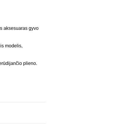
ngas aksesuaras gyvo
is modelis,
erūdijančio plieno.