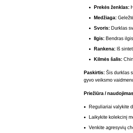
Prekės ženklas:
H
Medžiaga:
Geležtė
Svoris:
Durklas sv
Ilgis:
Bendras ilgis
Rankena:
Iš sinte
Kilmės šalis:
Chin
Paskirtis:
Šis durklas s
gyvo veiksmo vaidmen
Priežiūra / naudojimas
Reguliariai valykite 
Laikykite kolekcinį m
Venkite agresyvių ch