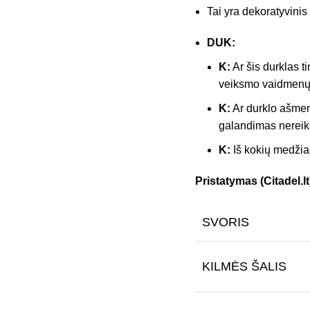
Tai yra dekoratyvin
DUK:
K:
Ar šis durklas
veiksmo vaidmenų
K:
Ar durklo ašmen
galandimas nereik
K:
Iš kokių medži
Pristatymas (Citadel.lt
SVORIS
KILMĖS ŠALIS