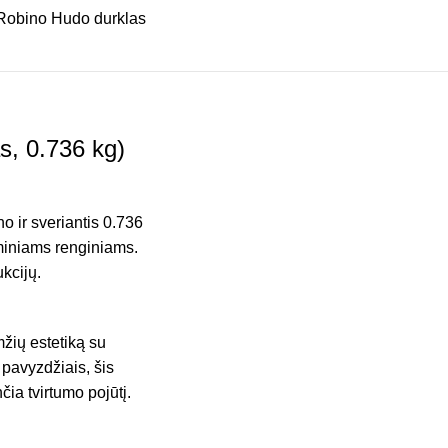
s, 0.736 kg)
o ir sveriantis 0.736
eminiams renginiams.
kcijų.
mžių estetiką su
 pavyzdžiais, šis
čia tvirtumo pojūtį.