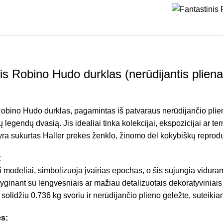
nis Robino Hudo durklas (nerūdijantis pliena
Robino Hudo durklas, pagamintas iš patvaraus nerūdijančio plien
 legendų dvasią. Jis idealiai tinka kolekcijai, ekspozicijai ar t
yra sukurtas Haller prekės ženklo, žinomo dėl kokybiškų reprodu
:
i modeliai, simbolizuoja įvairias epochas, o šis sujungia vidura
Lyginant su lengvesniais ar mažiau detalizuotais dekoratyviniais
a solidžiu 0.736 kg svoriu ir nerūdijančio plieno geležte, suteikian
s: