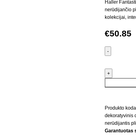
Haller Fantast
nerūdijančio p
kolekcijai, in
€
50.85
Produkto koda
dekoratyvinis 
nerūdijantis p
Garantuotas