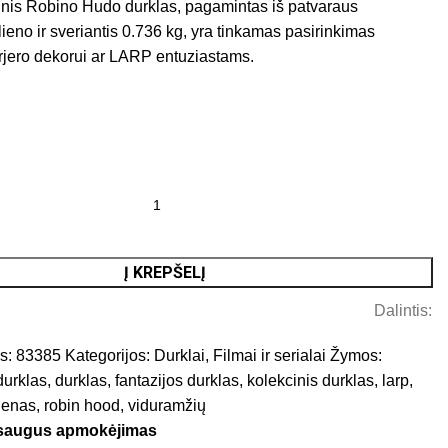
inis Robino Hudo durklas, pagamintas iš patvaraus
lieno ir sveriantis 0.736 kg, yra tinkamas pasirinkimas
terjero dekorui ar LARP entuziastams.
Į KREPŠELĮ
Dalintis:
s:
83385
Kategorijos:
Durklai
,
Filmai ir serialai
Žymos:
durklas
,
durklas
,
fantazijos durklas
,
kolekcinis durklas
,
larp
,
lienas
,
robin hood
,
viduramžių
 saugus apmokėjimas