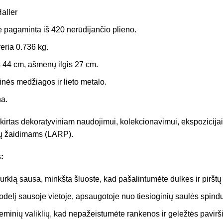
aller
 pagaminta iš 420 nerūdijančio plieno.
eria 0.736 kg.
 44 cm, ašmenų ilgis 27 cm.
tinės medžiagos ir lieto metalo.
a.
kirtas dekoratyviniam naudojimui, kolekcionavimui, ekspozicija
ų žaidimams (LARP).
:
durklą sausa, minkšta šluoste, kad pašalintumėte dulkes ir piršt
odelį sausoje vietoje, apsaugotoje nuo tiesioginių saulės spindu
eminių valiklių, kad nepažeistumėte rankenos ir geležtės pavirš