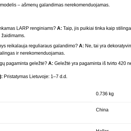
is modelis – ašmenų galandimas nerekomenduojamas.
 tinkamas LARP renginiams?
A:
Taip, jis puikiai tinka kaip stili
 žaidimams.
ys reikalauja reguliaraus galandimo?
A:
Ne, tai yra dekoratyvin
alingas ir nerekomenduojamas.
agų pagaminta geležtė?
A:
Geležtė yra pagaminta iš tvirto 420 n
):
Pristatymas Lietuvoje: 1–7 d.d.
0.736 kg
China