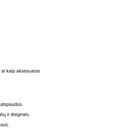
i ar kaip aksesuaras
ų atspaudus.
lių ir drėgmės.
iaus.