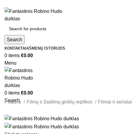
Search
KONTAKTAI
AŠMENŲ ISTORIJOS
0
items
€
0.00
Menu
0
items
€
0.00
Search
Pradžia
Filmų ir žaidimų ginklų replikos
Filmai ir serialai