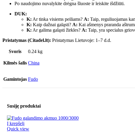
Po naudojimo nuvalykite drėgna šluoste ir leiskite išdžiūti.
DUK:
K:
Ar tinka visiems peiliams?
A:
Taip, reguliuojamas kamp
K:
Kaip dažnai galąsti?
A:
Kai ašmenys praranda aštrum
K:
Ar galima galąsti žirkles?
A:
Taip, yra specialus griove
Pristatymas (Citadel.lt):
Pristatymas Lietuvoje: 1–7 d.d.
Svoris
0.24 kg
Kilmės šalis
China
Gamintojas
Fudo
Susiję produktai
Į krepšelį
Quick view