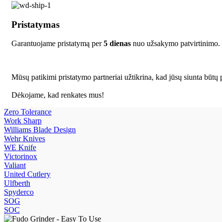
Pristatymas
Garantuojame pristatymą per
5 dienas
nuo užsakymo patvirtinimo.
Mūsų patikimi pristatymo partneriai užtikrina, kad jūsų siunta būtų p
Dėkojame, kad renkates mus!
Zero Tolerance
Work Sharp
Williams Blade Design
Wehr Knives
WE Knife
Victorinox
Valiant
United Cutlery
Ulfberth
Spyderco
SOG
SOC