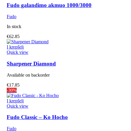
Fudo galandimo akmuo 1000/3000
Fudo
In stock
€
62.85
Į krepšelį
Quick view
Sharpener Diamond
Available on backorder
€
17.85
-30%
Į krepšelį
Quick view
Fudo Classic – Ko Hocho
Fudo