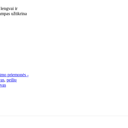
lengvai ir
kampas užtikrina
imo priemonės -
vas
,
peilių
uvas