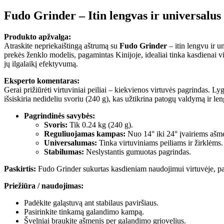
Fudo Grinder – Itin lengvas ir universalu
Produkto apžvalga:
Atraskite nepriekaištingą aštrumą su
Fudo Grinder
– itin lengvu ir u
prekės ženklo modelis, pagamintas Kinijoje, idealiai tinka kasdienai vir
jų ilgalaikį efektyvumą.
Eksperto komentaras:
Gerai prižiūrėti virtuviniai peiliai – kiekvienos virtuvės pagrindas. L
išsiskiria nedideliu svoriu (240 g), kas užtikrina patogų valdymą ir le
Pagrindinės savybės:
Svoris:
Tik 0.24 kg (240 g).
Reguliuojamas kampas:
Nuo 14° iki 24° įvairiems ašm
Universalumas:
Tinka virtuviniams peiliams ir žirklėms.
Stabilumas:
Neslystantis gumuotas pagrindas.
Paskirtis:
Fudo Grinder sukurtas kasdieniam naudojimui virtuvėje, pala
Priežiūra / naudojimas:
Padėkite galąstuvą ant stabilaus paviršiaus.
Pasirinkite tinkamą galandimo kampą.
Švelniai braukite ašmenis per galandimo griovelius.