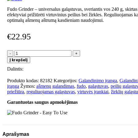
Fudo Grinder – universalus galąstuvas, sveriantis vos 240 g, skirtas 
efektyviai prižiūrėti virtuvinius peilius bei žirkles. Reguliuojamas 
optimalų ašmenų aštrumą kasdieniam naudojimui.
€
22.95
produkto
kiekis:
Į krepšelį
Fudo
Dalintis:
Grinder
-
Easy
Produkto kodas:
82182
Kategorijos:
Galandinimo įranga
,
Galandin
To
įrąnga
Žymos:
ašmenų galandimas
,
fudo
,
galąstuvas
,
peilių galąstu
Use
priežiūra
,
reguliuojamas galąstuvas
,
virtuvės įrankiai
,
žirklių galąst
Garantuotas saugus apmokėjimas
Aprašymas