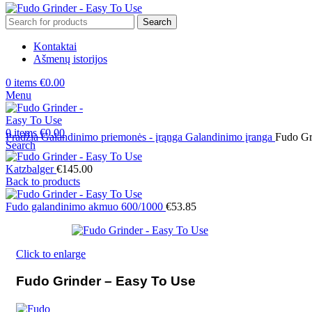
Search
Kontaktai
Ašmenų istorijos
0
items
€
0.00
Menu
0
items
€
0.00
Pradžia
Galandinimo priemonės - įrąnga
Galandinimo įranga
Fudo Gr
Search
Katzbalger
€
145.00
Back to products
Fudo galandinimo akmuo 600/1000
€
53.85
Click to enlarge
Fudo Grinder – Easy To Use