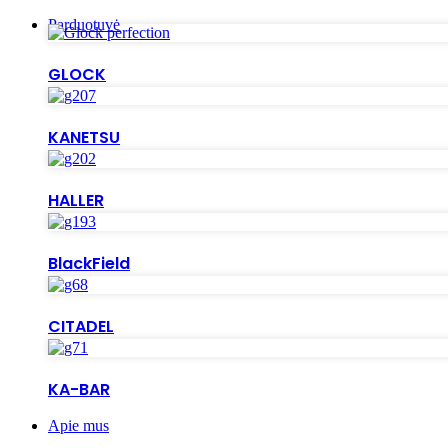
Parduotuvė
GLOCK
KANETSU
HALLER
BlackField
CITADEL
KA-BAR
Apie mus