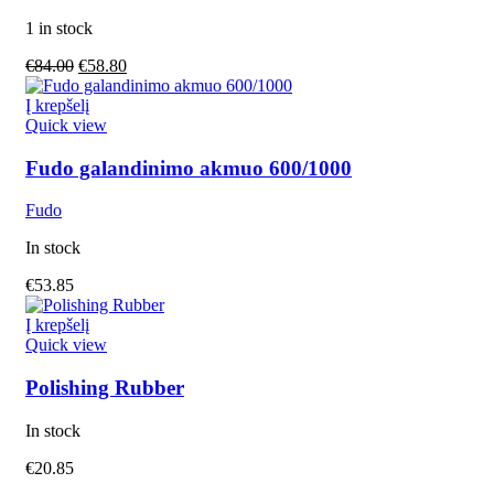
1 in stock
€
84.00
€
58.80
Į krepšelį
Quick view
Fudo galandinimo akmuo 600/1000
Fudo
In stock
€
53.85
Į krepšelį
Quick view
Polishing Rubber
In stock
€
20.85