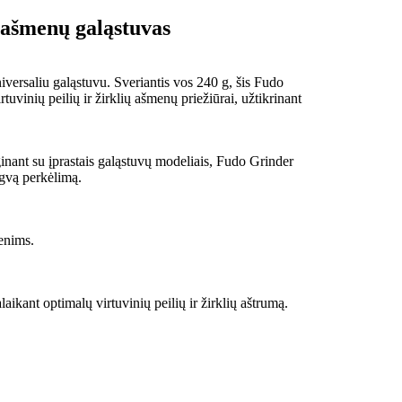
s ašmenų galąstuvas
niversaliu galąstuvu. Sveriantis vos 240 g, šis Fudo
tuvinių peilių ir žirklių ašmenų priežiūrai, užtikrinant
yginant su įprastais galąstuvų modeliais, Fudo Grinder
ngvą perkėlimą.
enims.
ikant optimalų virtuvinių peilių ir žirklių aštrumą.