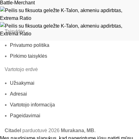
Battle-Merchant
Taisyklės
Privatumo politika
Pirkimo taisyklės
Vartotojo erdvė
Užsakymai
Adresai
Vartotojo informacija
Pageidavimai
Citadel
parduotuvė
2026
Murakana, MB
.
Mes naudojame slapukus, kad pagerintume jūsų patirtį mūsų