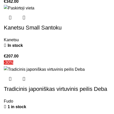
€
342.00
Kanetsu Small Santoku
Kanetsu
In stock
€
207.00
-30%
Tradicinis japoniškas virtuvinis peilis Deba
Fudo
1 in stock