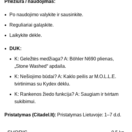
Priežiūra / naudojimas:
Po naudojimo valykite ir sausinkite.
Reguliariai galąskite.
Laikykite dėkle.
DUK:
K: Geležtės medžiaga? A: Böhler N690 plienas,
„Stone Washed“ apdaila.
K: Nešiojimo būdai? A: Kaklo peilis ar M.O.L.L.E.
tvirtinimas su Kydex dėklu.
K: Rankenos žiedo funkcija? A: Saugiam ir tvirtam
sukibimui.
Pristatymas (Citadel.lt):
Pristatymas Lietuvoje: 1–7 d.d.