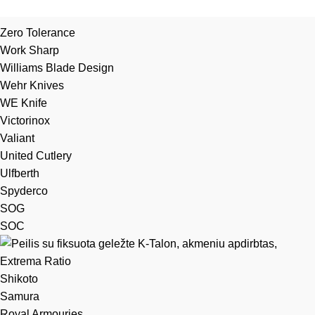
Zero Tolerance
Work Sharp
Williams Blade Design
Wehr Knives
WE Knife
Victorinox
Valiant
United Cutlery
Ulfberth
Spyderco
SOG
SOC
Shikoto
Samura
Royal Armouries