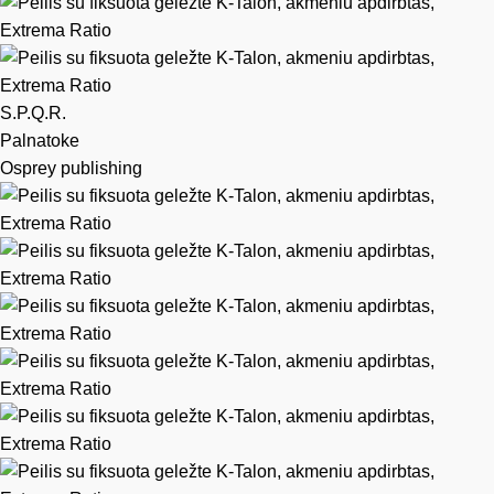
S.P.Q.R.
Palnatoke
Osprey publishing