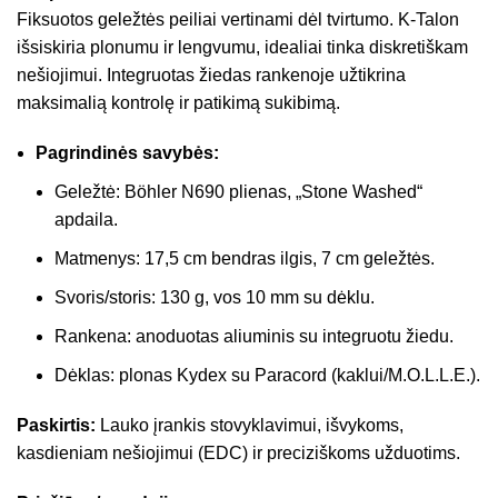
Fiksuotos geležtės peiliai vertinami dėl tvirtumo. K-Talon
išsiskiria plonumu ir lengvumu, idealiai tinka diskretiškam
nešiojimui. Integruotas žiedas rankenoje užtikrina
maksimalią kontrolę ir patikimą sukibimą.
Pagrindinės savybės:
Geležtė: Böhler N690 plienas, „Stone Washed“
apdaila.
Matmenys: 17,5 cm bendras ilgis, 7 cm geležtės.
Svoris/storis: 130 g, vos 10 mm su dėklu.
Rankena: anoduotas aliuminis su integruotu žiedu.
Dėklas: plonas Kydex su Paracord (kaklui/M.O.L.L.E.).
Paskirtis:
Lauko įrankis stovyklavimui, išvykoms,
kasdieniam nešiojimui (EDC) ir preciziškoms užduotims.