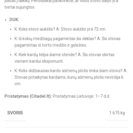
įdėtas į laikiklį. Periodiškai patikrinkite, ar visos stovo dalys yra
tvirtai sujungtos.
DUK:
K: Koks stovo aukštis? A: Stovo aukštis yra 72 cm.
K: Iš kokių medžiagų pagamintas šis dėklas? A: Šis stovas
pagamintas iš tvirto medžio ir geležies.
K: Kiek kardų telpa šiame stende? A: Šis stovas skirtas
vienam kardui eksponuoti.
K: Koks didžiausias kardo ašmenų plotis tinka šiam stovui? A:
Stovas pritaikytas kardams, kurių ašmenų plotis neviršija 6
cm.
Pristatymas (Citadel.lt):
Pristatymas Lietuvoje: 1–7 d.d.
SVORIS
1.675 kg