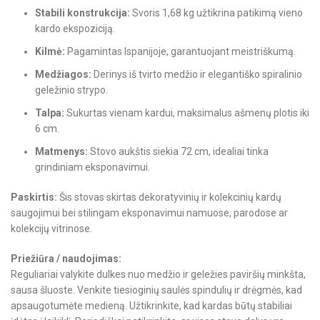
Stabili konstrukcija:
Svoris 1,68 kg užtikrina patikimą vieno
kardo ekspoziciją.
Kilmė:
Pagamintas Ispanijoje, garantuojant meistriškumą.
Medžiagos:
Derinys iš tvirto medžio ir elegantiško spiralinio
geležinio strypo.
Talpa:
Sukurtas vienam kardui, maksimalus ašmenų plotis iki
6 cm.
Matmenys:
Stovo aukštis siekia 72 cm, idealiai tinka
grindiniam eksponavimui.
Paskirtis:
Šis stovas skirtas dekoratyvinių ir kolekcinių kardų
saugojimui bei stilingam eksponavimui namuose, parodose ar
kolekcijų vitrinose.
Priežiūra / naudojimas:
Reguliariai valykite dulkes nuo medžio ir geležies paviršių minkšta,
sausa šluoste. Venkite tiesioginių saulės spindulių ir drėgmės, kad
apsaugotumėte medieną. Užtikrinkite, kad kardas būtų stabiliai