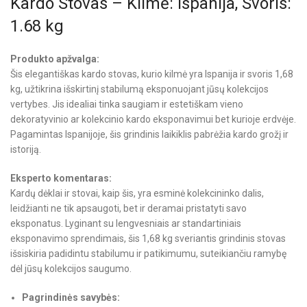
Kardo Stovas – Kilmė: Ispanija, Svoris:
1.68 kg
Produkto apžvalga:
Šis elegantiškas kardo stovas, kurio kilmė yra Ispanija ir svoris 1,68
kg, užtikrina išskirtinį stabilumą eksponuojant jūsų kolekcijos
vertybes. Jis idealiai tinka saugiam ir estetiškam vieno
dekoratyvinio ar kolekcinio kardo eksponavimui bet kurioje erdvėje.
Pagamintas Ispanijoje, šis grindinis laikiklis pabrėžia kardo grožį ir
istoriją.
Eksperto komentaras:
Kardų dėklai ir stovai, kaip šis, yra esminė kolekcininko dalis,
leidžianti ne tik apsaugoti, bet ir deramai pristatyti savo
eksponatus. Lyginant su lengvesniais ar standartiniais
eksponavimo sprendimais, šis 1,68 kg sveriantis grindinis stovas
išsiskiria padidintu stabilumu ir patikimumu, suteikiančiu ramybę
dėl jūsų kolekcijos saugumo.
Pagrindinės savybės: