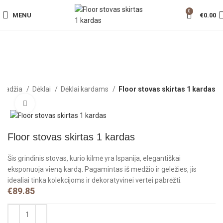
0
MENU
€
0.00
Pradžia
Dėklai
Dėklai kardams
Floor stovas skirtas 1 kardas
Click to enlarge
Floor stovas skirtas 1 kardas
Šis grindinis stovas, kurio kilmė yra Ispanija, elegantiškai
eksponuoja vieną kardą. Pagamintas iš medžio ir geležies, jis
idealiai tinka kolekcijoms ir dekoratyvinei vertei pabrėžti.
€
89.85