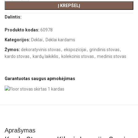
Į KREPŠELĮ
Dalintis:
Produkto kodas:
60978
Kategorijos:
Dėklai
,
Dėklai kardams
Žymos:
dekoratyvinis stovas
,
ekspozicijai
,
grindinis stovas
,
kardo stovas
,
kardų laikiklis
,
kolekcinis stovas
,
medinis stovas
Garantuotas saugus apmokėjimas
Aprašymas