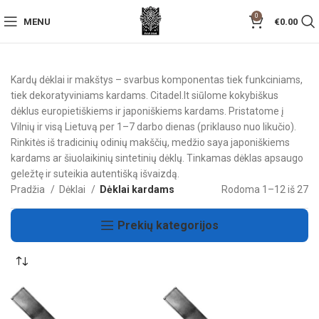
0
MENU
€
0.00
Kardų dėklai ir makštys – svarbus komponentas tiek funkciniams,
tiek dekoratyviniams kardams. Citadel.lt siūlome kokybiškus
dėklus europietiškiems ir japoniškiems kardams. Pristatome į
Vilnių ir visą Lietuvą per 1–7 darbo dienas (priklauso nuo likučio).
Rinkitės iš tradicinių odinių makščių, medžio saya japoniškiems
kardams ar šiuolaikinių sintetinių dėklų. Tinkamas dėklas apsaugo
geležtę ir suteikia autentišką išvaizdą.
Pradžia
Dėklai
Dėklai kardams
Rodoma 1–12 iš 27
Prekių kategorijos