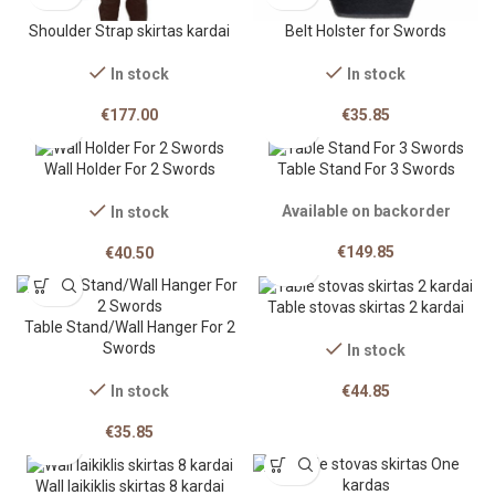
Shoulder Strap skirtas kardai
Belt Holster for Swords
In stock
In stock
€
177.00
€
35.85
Wall Holder For 2 Swords
Table Stand For 3 Swords
Available on backorder
In stock
€
149.85
€
40.50
Table stovas skirtas 2 kardai
Table Stand/Wall Hanger For 2
Swords
In stock
€
44.85
In stock
€
35.85
Wall laikiklis skirtas 8 kardai