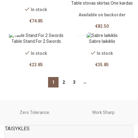
Table stovas skirtas One kardas
In stock
Available on backorder
€
74.85
€
82.50
Table Stand For 2 Swords
Sabre laikiklis
In stock
In stock
€
23.85
€
35.85
1
2
3
→
Zero Tolerance
Work Sharp
TAISYKLĖS