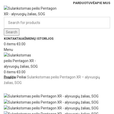
PARDUOTUVĖ
APIE MUS
Search
KONTAKTAI
AŠMENŲ ISTORIJOS
0
items
€
0.00
Menu
0
items
€
0.00
Pradžia
Peiliai
Sulankstomas peilis Pentagon XR – alyvuogių
Search
žalias, SOG