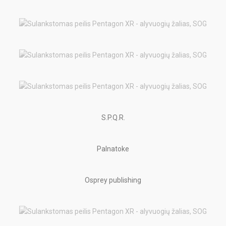
S.P.Q.R.
Palnatoke
Osprey publishing