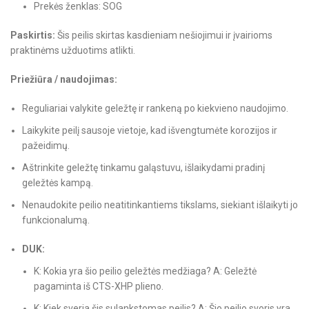
Prekės ženklas: SOG
Paskirtis:
Šis peilis skirtas kasdieniam nešiojimui ir įvairioms
praktinėms užduotims atlikti.
Priežiūra / naudojimas:
Reguliariai valykite geležtę ir rankeną po kiekvieno naudojimo.
Laikykite peilį sausoje vietoje, kad išvengtumėte korozijos ir
pažeidimų.
Aštrinkite geležtę tinkamu galąstuvu, išlaikydami pradinį
geležtės kampą.
Nenaudokite peilio neatitinkantiems tikslams, siekiant išlaikyti jo
funkcionalumą.
DUK:
K: Kokia yra šio peilio geležtės medžiaga? A: Geležtė
pagaminta iš CTS-XHP plieno.
K: Kiek sveria šis sulankstomas peilis? A: Šio peilio svoris yra