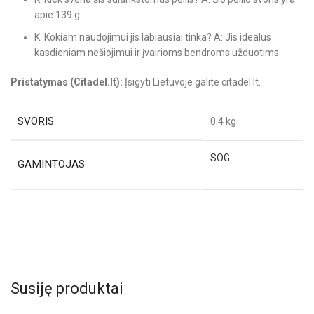
apie 139 g.
K: Kokiam naudojimui jis labiausiai tinka? A: Jis idealus
kasdieniam nešiojimui ir įvairioms bendroms užduotims.
Pristatymas (Citadel.lt):
Įsigyti Lietuvoje galite citadel.lt.
SVORIS
0.4 kg
SOG
GAMINTOJAS
Susiję produktai