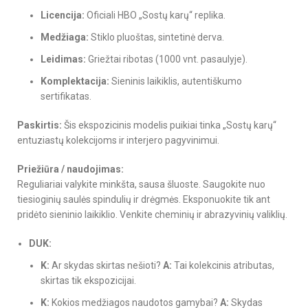
Licencija:
Oficiali HBO „Sostų karų“ replika.
Medžiaga:
Stiklo pluoštas, sintetinė derva.
Leidimas:
Griežtai ribotas (1000 vnt. pasaulyje).
Komplektacija:
Sieninis laikiklis, autentiškumo
sertifikatas.
Paskirtis:
Šis ekspozicinis modelis puikiai tinka „Sostų karų“
entuziastų kolekcijoms ir interjero pagyvinimui.
Priežiūra / naudojimas:
Reguliariai valykite minkšta, sausa šluoste. Saugokite nuo
tiesioginių saulės spindulių ir drėgmės. Eksponuokite tik ant
pridėto sieninio laikiklio. Venkite cheminių ir abrazyvinių valiklių.
DUK:
K:
Ar skydas skirtas nešioti?
A:
Tai kolekcinis atributas,
skirtas tik ekspozicijai.
K:
Kokios medžiagos naudotos gamybai?
A:
Skydas