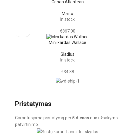
Conan Atlantean
Marto
In stock
€
867.00
Mini kardas Wallace
Gladius
In stock
€
34.88
Pristatymas
Garantuojame pristatymą per
5 dienas
nuo užsakymo
patvirtinimo.