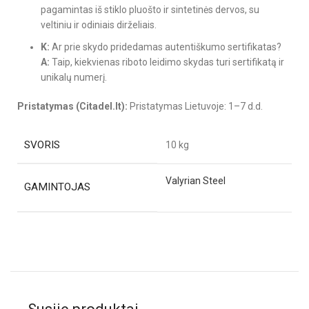
pagamintas iš stiklo pluošto ir sintetinės dervos, su
veltiniu ir odiniais dirželiais.
K:
Ar prie skydo pridedamas autentiškumo sertifikatas?
A:
Taip, kiekvienas riboto leidimo skydas turi sertifikatą ir
unikalų numerį.
Pristatymas (Citadel.lt):
Pristatymas Lietuvoje: 1–7 d.d.
SVORIS
10 kg
Valyrian Steel
GAMINTOJAS