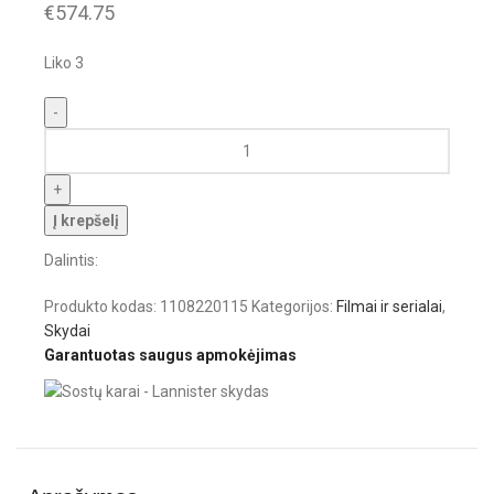
€
574.75
Liko 3
Į krepšelį
Dalintis:
Produkto kodas:
1108220115
Kategorijos:
Filmai ir serialai
,
Skydai
Garantuotas saugus apmokėjimas