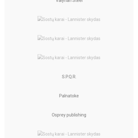
Valyrian Steel
S.P.Q.R.
Palnatoke
Osprey publishing