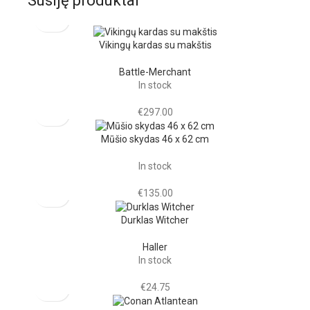
Susiję produktai
Vikingų kardas su makštis
Battle-Merchant
In stock
€
297.00
Mūšio skydas 46 x 62 cm
In stock
€
135.00
Durklas Witcher
Haller
In stock
€
24.75