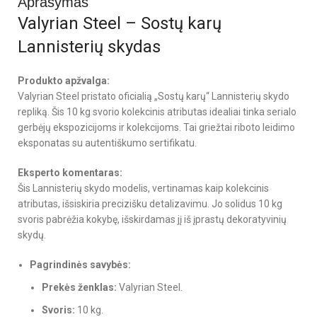
Aprašymas
Valyrian Steel – Sostų karų
Lannisterių skydas
Produkto apžvalga:
Valyrian Steel pristato oficialią „Sostų karų“ Lannisterių skydo
repliką. Šis 10 kg svorio kolekcinis atributas idealiai tinka serialo
gerbėjų ekspozicijoms ir kolekcijoms. Tai griežtai riboto leidimo
eksponatas su autentiškumo sertifikatu.
Eksperto komentaras:
Šis Lannisterių skydo modelis, vertinamas kaip kolekcinis
atributas, išsiskiria precizišku detalizavimu. Jo solidus 10 kg
svoris pabrėžia kokybę, išskirdamas jį iš įprastų dekoratyvinių
skydų.
Pagrindinės savybės:
Prekės ženklas:
Valyrian Steel.
Svoris:
10 kg.