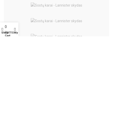
0
items
Shop
My account
Cart
Extrema Ratio
Diverse