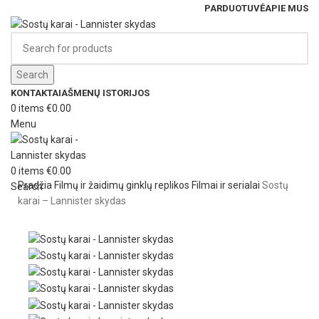
PARDUOTUVĖ
APIE MUS
Search
KONTAKTAI
AŠMENŲ ISTORIJOS
0
items
€
0.00
Menu
0
items
€
0.00
Pradžia
Filmų ir žaidimų ginklų replikos
Filmai ir serialai
Sostų
Search
karai – Lannister skydas