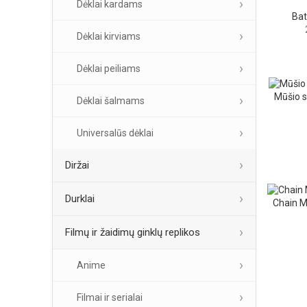
Dėklai kardams
Bat
Dėklai kirviams
Dėklai peiliams
Mūšio s
Dėklai šalmams
Universalūs dėklai
Diržai
Durklai
Chain M
Filmų ir žaidimų ginklų replikos
Anime
Filmai ir serialai