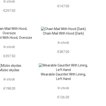
In stock
€
147.00
€
297.00
Chain Mail With Hood (Dark)
il With Hood, Oversize
In stock
In stock
€
387.00
€
397.50
Mūšio skydas
Wearable Gauntlet With Lining,
Left Hand
In stock
In stock
€
198.00
€
126.00