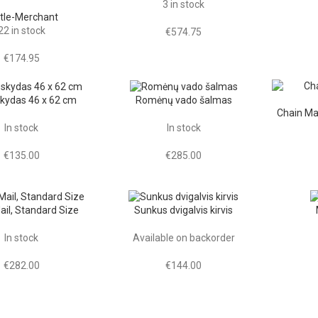
3 in stock
tle-Merchant
22 in stock
€
574.75
€
174.95
kydas 46 x 62 cm
Romėnų vado šalmas
Chain Ma
In stock
In stock
€
135.00
€
285.00
ail, Standard Size
Sunkus dvigalvis kirvis
In stock
Available on backorder
€
282.00
€
144.00