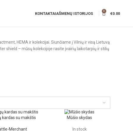
0
KONTAKTAI
AŠMENŲ ISTORIJOS
€
0.00
nactment, HEMA ir kolekcijai. Siunčiame į Vilnių ir visą Lietuvą
r shield – mūsų kolekcijoje rasite įvairių laikotarpių ir stilių
ų kardas su makštis
Mūšio skydas
attle-Merchant
In stock