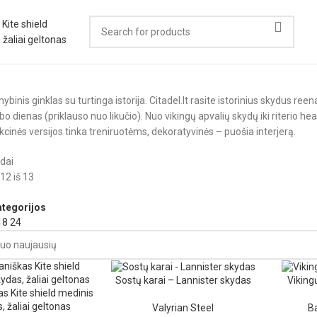
ybinis ginklas su turtinga istorija. Citadel.lt rasite istorinius skydus ree
o dienas (priklauso nuo likučio). Nuo vikingų apvalių skydų iki riterio heate
cinės versijos tinka treniruotėms, dekoratyvinės – puošia interjerą.
dai
2 iš 13
ategorijos
18
24
Sostų karai – Lannister skydas
Viking
s Kite shield medinis
, žaliai geltonas
Valyrian Steel
B