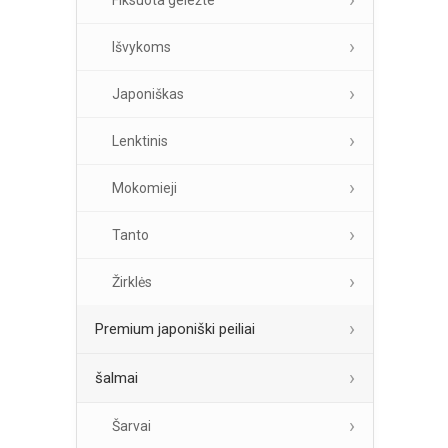
Fiksuota geležte
Išvykoms
Japoniškas
Lenktinis
Mokomieji
Tanto
Žirklės
Premium japoniški peiliai
šalmai
Šarvai