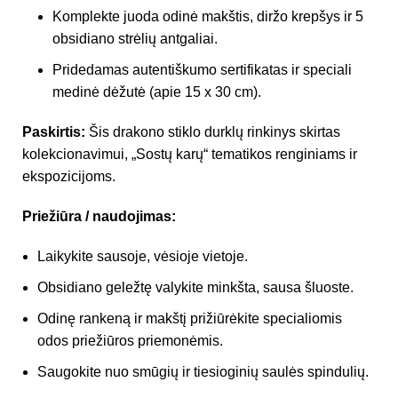
Komplekte juoda odinė makštis, diržo krepšys ir 5
obsidiano strėlių antgaliai.
Pridedamas autentiškumo sertifikatas ir speciali
medinė dėžutė (apie 15 x 30 cm).
Paskirtis:
Šis drakono stiklo durklų rinkinys skirtas
kolekcionavimui, „Sostų karų“ tematikos renginiams ir
ekspozicijoms.
Priežiūra / naudojimas:
Laikykite sausoje, vėsioje vietoje.
Obsidiano geležtę valykite minkšta, sausa šluoste.
Odinę rankeną ir makštį prižiūrėkite specialiomis
odos priežiūros priemonėmis.
Saugokite nuo smūgių ir tiesioginių saulės spindulių.