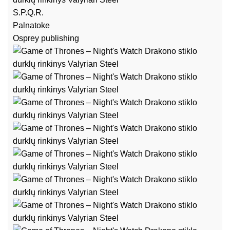
S.P.Q.R.
Palnatoke
Osprey publishing