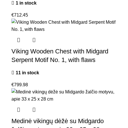
1 in stock
€
712.45
Viking Wooden Chest with Midgard
Serpent Motif No. 1, with flaws
11 in stock
€
799.98
Medinė vikingų dėžė su Midgardo