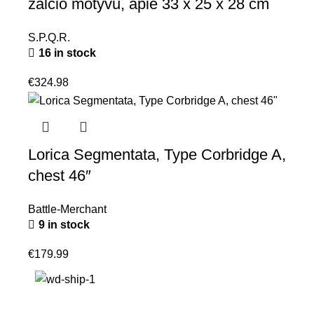
žalčio motyvu, apie 33 x 25 x 28 cm
S.P.Q.R.
16 in stock
€
324.98
Lorica Segmentata, Type Corbridge A,
chest 46″
Battle-Merchant
9 in stock
€
179.99