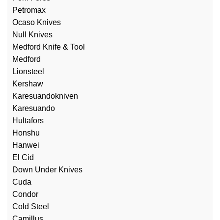
Petromax
Ocaso Knives
Null Knives
Medford Knife & Tool
Medford
Lionsteel
Kershaw
Karesuandokniven
Karesuando
Hultafors
Honshu
Hanwei
El Cid
Down Under Knives
Cuda
Condor
Cold Steel
Camillus