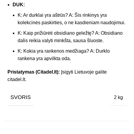
DUK:
K: Ar durklai yra aštrūs? A: Šis rinkinys yra
kolekcinės paskirties, o ne kasdieniam naudojimui.
K: Kaip prižiūrėti obsidiano geležtę? A: Obsidiano
dalis reikia valyti minkšta, sausa šluoste.
K: Kokia yra rankenos medžiaga? A: Durklo
rankena yra apvilkta oda.
Pristatymas (Citadel.lt):
Įsigyti Lietuvoje galite
citadel.lt.
SVORIS
2 kg