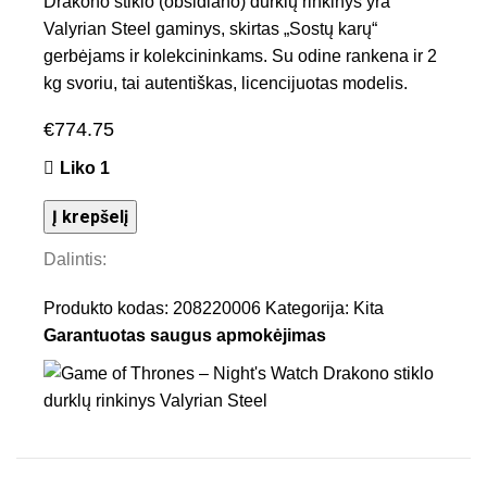
Drakono stiklo (obsidiano) durklų rinkinys yra
Valyrian Steel gaminys, skirtas „Sostų karų“
gerbėjams ir kolekcininkams. Su odine rankena ir 2
kg svoriu, tai autentiškas, licencijuotas modelis.
€
774.75
Liko 1
Į krepšelį
Dalintis:
Produkto kodas:
208220006
Kategorija:
Kita
Garantuotas saugus apmokėjimas