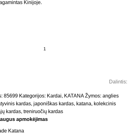
agamintas Kinijoje.
Dalintis:
s:
85699
Kategorijos:
Kardai
,
KATANA
Žymos:
anglies
tyvinis kardas
,
japoniškas kardas
,
katana
,
kolekcinis
jų kardas
,
treniruočių kardas
saugus apmokėjimas