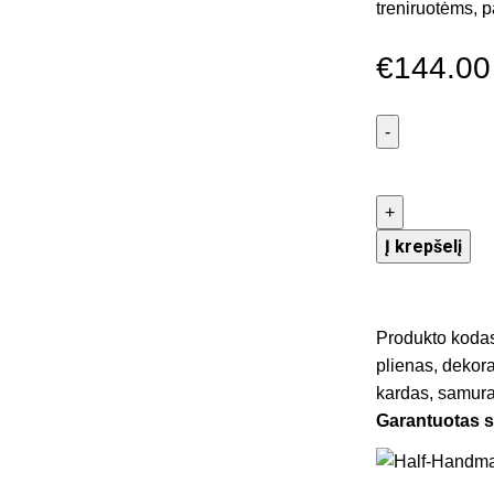
treniruotėms, p
€
144.00
Į krepšelį
Produkto koda
plienas
,
dekora
kardas
,
samura
Garantuotas 