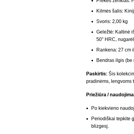
Prekės ženklas: H
Kilmės šalis: Kini
Svoris: 2,00 kg
Geležtė: Kaltinė i
50° HRC, nugarėl
Rankena: 27 cm il
Bendras ilgis (be
Paskirtis:
Šis kolekcin
pradinėms, lengvoms tr
Priežiūra / naudojima
Po kiekvieno naudoj
Periodiškai tepkite 
blizgesį.