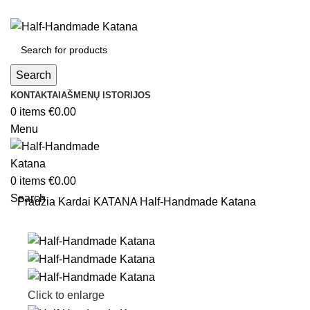
Search
KONTAKTAI
AŠMENŲ ISTORIJOS
0
items
€
0.00
Menu
0
items
€
0.00
Search
Pradžia
Kardai
KATANA
Half-Handmade Katana
Click to enlarge