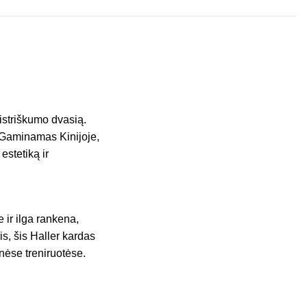
istriškumo dvasią.
. Gaminamas Kinijoje,
estetiką ir
 ir ilga rankena,
s, šis Haller kardas
inėse treniruotėse.