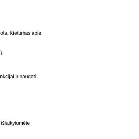
ruota. Kietumas apie
ą.
kcijai ir naudoti
 išlaikytumėte