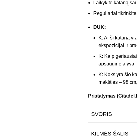
Laikykite kataną sau
Reguliariai tikrinkit
DUK:
K: Ar ši katana yr
ekspozicijai ir p
K: Kaip geriausiai 
apsaugine alyva, 
K: Koks yra šio ka
makšties – 98 cm,
Pristatymas (Citadel.l
SVORIS
KILMĖS ŠALIS