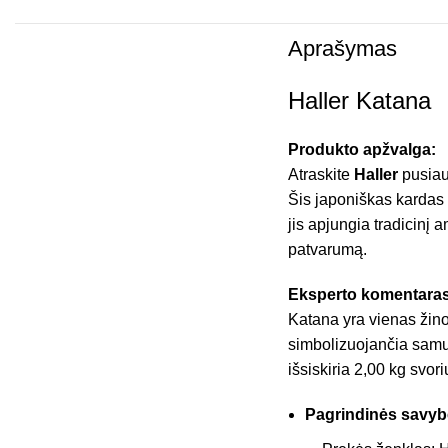
Aprašymas
Haller Katana
Produkto apžvalga:
Atraskite
Haller
pusiau 
Šis japoniškas kardas 
jis apjungia tradicinį 
patvarumą.
Eksperto komentaras
Katana yra vienas žino
simbolizuojančia samur
išsiskiria 2,00 kg svor
Pagrindinės savyb