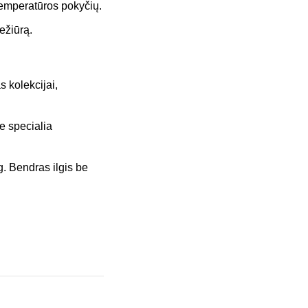
 temperatūros pokyčių.
iežiūrą.
s kolekcijai,
te specialia
g. Bendras ilgis be