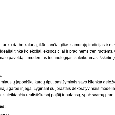
rankų darbo kataną, įkūnijančią gilias samurajų tradicijas ir me
idealiai tinka kolekcijai, ekspozicijai ir pradinėms treniruotėms
amato paveldą ir modernias technologijas, suteikdamas išskirtinę 
:
miausių japoniškų kardų tipų, pasižymintis savo išlenkta geležte
ajų garbę ir jėgą. Lyginant su įprastais dekoratyviniais modeliai
iu, suteikiančiu realistiškesnį pojūtį ir balansą, ypač svarbų prad
ės: