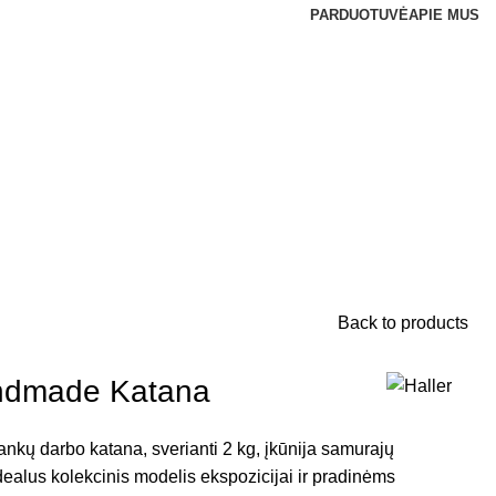
PARDUOTUVĖ
APIE MUS
Back to products
ndmade Katana
ankų darbo katana, sverianti 2 kg, įkūnija samurajų
 idealus kolekcinis modelis ekspozicijai ir pradinėms