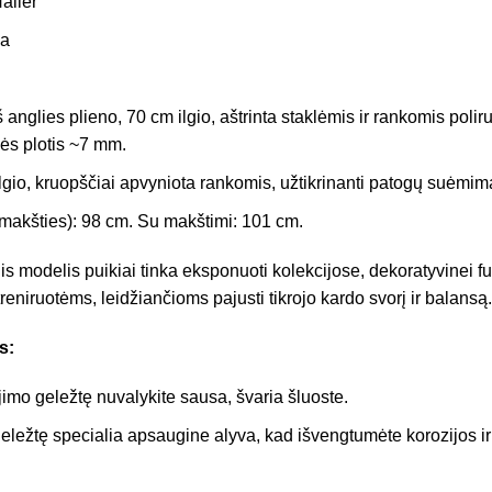
aller
ja
š anglies plieno, 70 cm ilgio, aštrinta staklėmis ir rankomis poli
ės plotis ~7 mm.
gio, kruopščiai apvyniota rankomis, užtikrinanti patogų suėmim
 makšties): 98 cm. Su makštimi: 101 cm.
is modelis puikiai tinka eksponuoti kolekcijose, dekoratyvinei fun
eniruotėms, leidžiančioms pajusti tikrojo kardo svorį ir balansą.
s:
imo geležtę nuvalykite sausa, švaria šluoste.
geležtę specialia apsaugine alyva, kad išvengtumėte korozijos ir