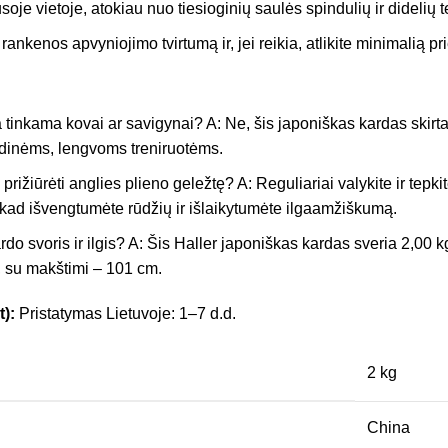
soje vietoje, atokiau nuo tiesioginių saulės spindulių ir didelių
e rankenos apvyniojimo tvirtumą ir, jei reikia, atlikite minimalią pr
a tinkama kovai ar savigynai? A: Ne, šis japoniškas kardas skirta
radinėms, lengvoms treniruotėms.
prižiūrėti anglies plieno geležtę? A: Reguliariai valykite ir tepki
kad išvengtumėte rūdžių ir išlaikytumėte ilgaamžiškumą.
rdo svoris ir ilgis? A: Šis Haller japoniškas kardas sveria 2,00 k
 su makštimi – 101 cm.
t):
Pristatymas Lietuvoje: 1–7 d.d.
2 kg
China