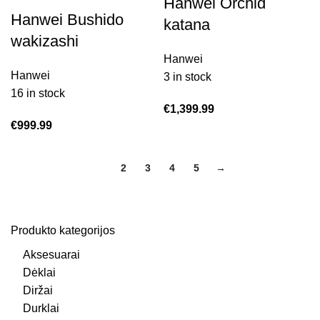
Hanwei Orchid
Hanwei Bushido
katana
wakizashi
Hanwei
Hanwei
3 in stock
16 in stock
€
1,399.99
€
999.99
1
2
3
4
5
→
Produkto kategorijos
Aksesuarai
Dėklai
Diržai
Durklai