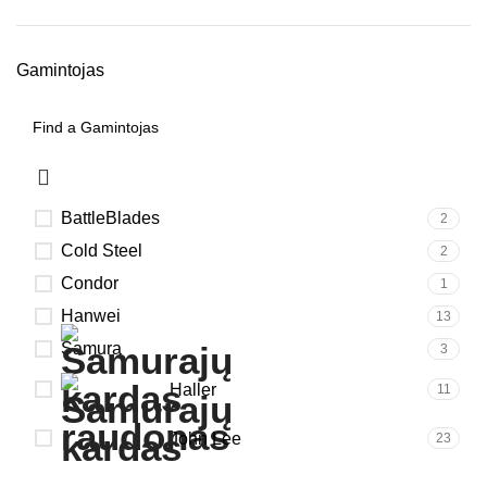
Gamintojas
BattleBlades
2
Cold Steel
2
Condor
1
Hanwei
13
Samura
3
Haller
11
John Lee
23