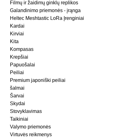
Filmų ir žaidimų ginklų replikos
Galandinimo priemonės - įrąnga
Heltec Meshtastic LoRa Įrenginiai
Kardai
Kirviai
Kita
Kompasas
Krepšiai
Papuošalai
Peiliai
Premium japoniški peiliai
šalmai
Šarvai
Skydai
Stovyklavimas
Taikiniai
Valymo priemonės
Virtuvės reikmenys