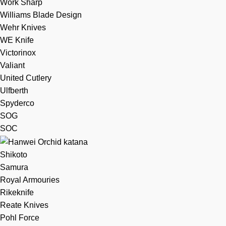
Work Sharp
Williams Blade Design
Wehr Knives
WE Knife
Victorinox
Valiant
United Cutlery
Ulfberth
Spyderco
SOG
SOC
Shikoto
Samura
Royal Armouries
Rikeknife
Reate Knives
Pohl Force