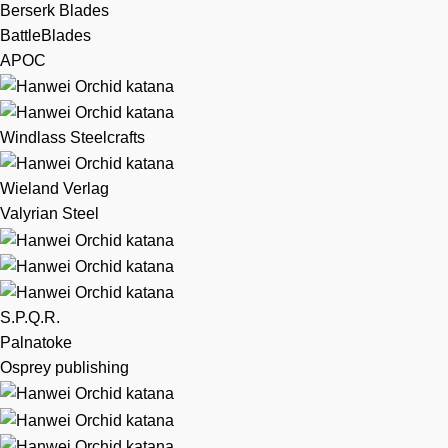
Berserk Blades
BattleBlades
APOC
Windlass Steelcrafts
Wieland Verlag
Valyrian Steel
S.P.Q.R.
Palnatoke
Osprey publishing