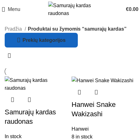
Menu
€
0.00
Pradžia
Produktai su žymomis “samurajų kardas”
Prekių kategorijos
Hanwei Snake
Samurajų kardas
Wakizashi
raudonas
Hanwei
In stock
8 in stock