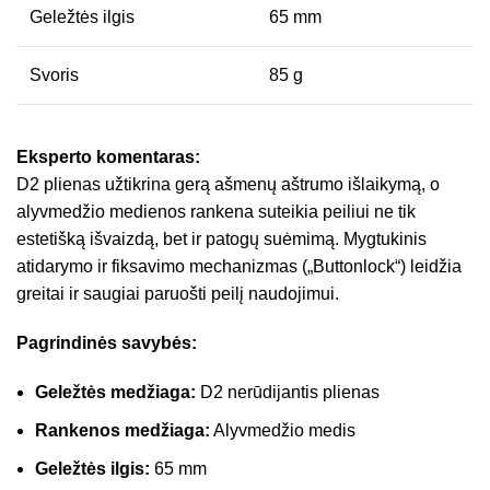
Geležtės ilgis
65 mm
Svoris
85 g
Eksperto komentaras:
D2 plienas užtikrina gerą ašmenų aštrumo išlaikymą, o
alyvmedžio medienos rankena suteikia peiliui ne tik
estetišką išvaizdą, bet ir patogų suėmimą. Mygtukinis
atidarymo ir fiksavimo mechanizmas („Buttonlock“) leidžia
greitai ir saugiai paruošti peilį naudojimui.
Pagrindinės savybės:
Geležtės medžiaga:
D2 nerūdijantis plienas
Rankenos medžiaga:
Alyvmedžio medis
Geležtės ilgis:
65 mm