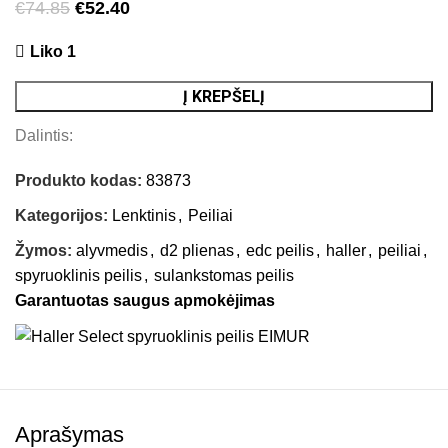
€
74.85
€
52.40
Liko 1
Į KREPŠELĮ
Dalintis:
Produkto kodas:
83873
Kategorijos:
Lenktinis
,
Peiliai
Žymos:
alyvmedis
,
d2 plienas
,
edc peilis
,
haller
,
peiliai
,
spyruoklinis peilis
,
sulankstomas peilis
Garantuotas saugus apmokėjimas
Aprašymas