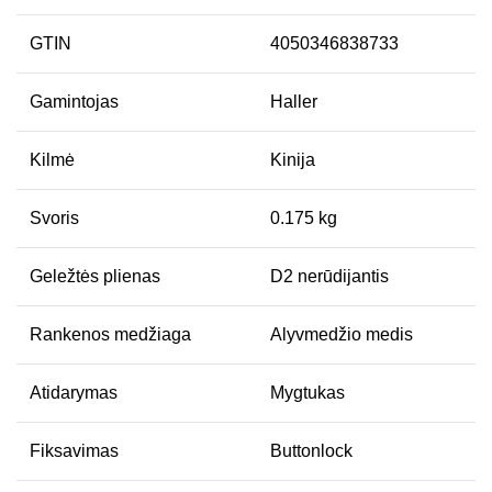
GTIN
4050346838733
Gamintojas
Haller
Kilmė
Kinija
Svoris
0.175 kg
Geležtės plienas
D2 nerūdijantis
Rankenos medžiaga
Alyvmedžio medis
Atidarymas
Mygtukas
Fiksavimas
Buttonlock