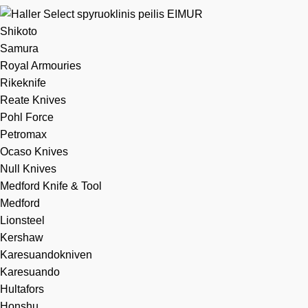
Shikoto
Samura
Royal Armouries
Rikeknife
Reate Knives
Pohl Force
Petromax
Ocaso Knives
Null Knives
Medford Knife & Tool
Medford
Lionsteel
Kershaw
Karesuandokniven
Karesuando
Hultafors
Honshu