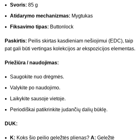
Svoris:
85 g
Atidarymo mechanizmas:
Mygtukas
Fiksavimo tipas:
Buttonlock
Paskirtis:
Peilis skirtas kasdieniam nešiojimui (EDC), taip
pat gali būti vertingas kolekcijos ar ekspozicijos elementas.
Priežiūra / naudojimas:
Saugokite nuo drėgmės.
Valykite po naudojimo.
Laikykite sausoje vietoje.
Periodiškai patikrinkite judančių dalių būklę.
DUK:
K:
Koks šio peilio geležtės plienas?
A:
Geležtė