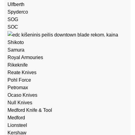
Ulfberth
Spyderco
SOG
SOC
Shikoto
Samura
Royal Armouries
Rikeknife
Reate Knives
Pohl Force
Petromax
Ocaso Knives
Null Knives
Medford Knife & Tool
Medford
Lionsteel
Kershaw