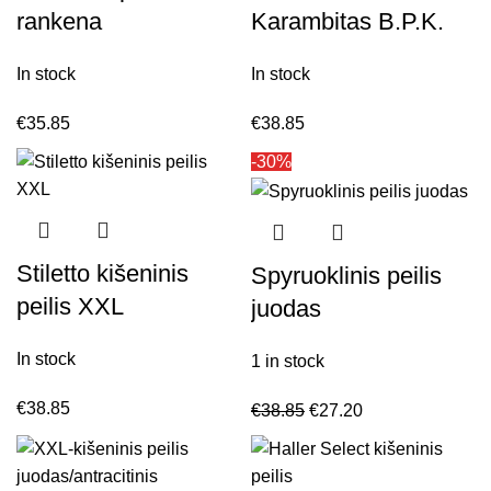
rankena
Karambitas B.P.K.
In stock
In stock
€
35.85
€
38.85
-30%
Stiletto kišeninis
Spyruoklinis peilis
peilis XXL
juodas
In stock
1 in stock
€
38.85
€
38.85
€
27.20