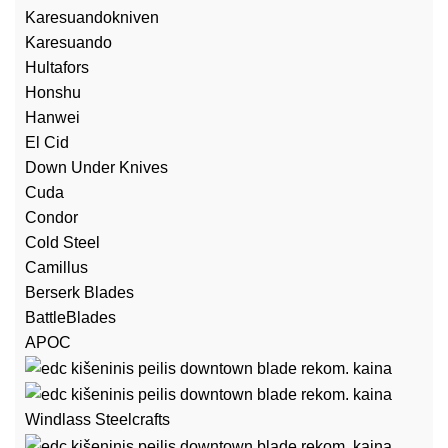
Karesuandokniven
Karesuando
Hultafors
Honshu
Hanwei
El Cid
Down Under Knives
Cuda
Condor
Cold Steel
Camillus
Berserk Blades
BattleBlades
APOC
Windlass Steelcrafts