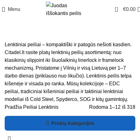
0
Menu
€
0.00
Lenktiniai peiliai – kompaktiški ir patogūs nešioti kasdien.
Citadel.lt rasite platų lenktinių peilių asortimentą: nuo
klasikinių slipjoint iki šiuolaikinių linerlock ir framelock
mechanizmų. Pristatome į Vilnių ir visą Lietuvą per 1–7
darbo dienas (priklauso nuo likučio). Lenktinis peilis telpa
kišenėje ir visada po ranka. Mūsų kolekcijoje – EDC
peiliai, tradiciniai kišeniniai peiliai ir taktiniai lenktiniai
modeliai iš Cold Steel, Spyderco, SOG ir kitų gamintojų.
Pradžia
Peiliai
Lenktinis
Rodoma 1–12 iš 318
Prekių kategorijos