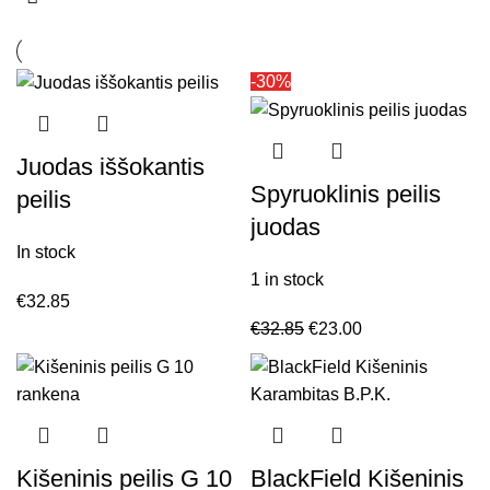
-30%
Juodas iššokantis
Spyruoklinis peilis
peilis
juodas
In stock
1 in stock
€
32.85
€
32.85
€
23.00
Kišeninis peilis G 10
BlackField Kišeninis