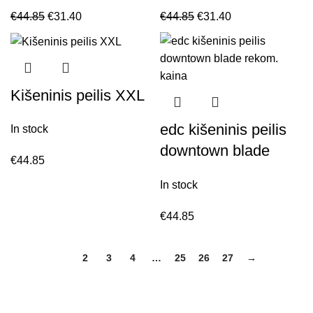
€
44.85
€
31.40
€
44.85
€
31.40
Kišeninis peilis XXL
edc kišeninis peilis
In stock
downtown blade
€
44.85
rekom. kaina
In stock
€
44.85
1
2
3
4
…
25
26
27
→