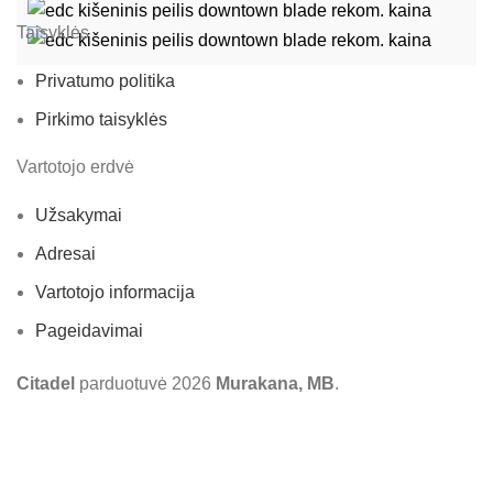
Taisyklės
Privatumo politika
Pirkimo taisyklės
Vartotojo erdvė
Užsakymai
Adresai
Vartotojo informacija
Pageidavimai
Citadel
parduotuvė
2026
Murakana, MB
.
Mes naudojame slapukus, kad pagerintume jūsų patirtį mūsų
svetainėje. Naršydami šioje svetainėje sutinkate su mūsų
slapukų naudojimu.