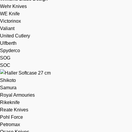
Wehr Knives
WE Knife
Victorinox
Valiant
United Cutlery
Ulfberth
Spyderco
SOG
SOC
Shikoto
Samura
Royal Armouries
Rikeknife
Reate Knives
Pohl Force
Petromax
Ocaso Knives