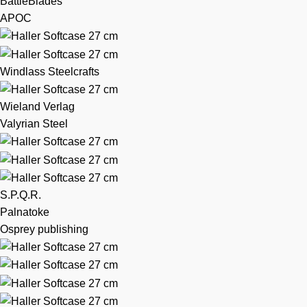
BattleBlades
APOC
Windlass Steelcrafts
Wieland Verlag
Valyrian Steel
S.P.Q.R.
Palnatoke
Osprey publishing