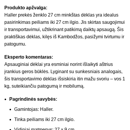
Produkto apžvalga:
Haller prekės ženklo 27 cm minkštas dėklas yra idealus
pasirinkimas peiliams iki 27 cm ilgio. Jis skirtas saugojimui
ir transportavimui, užtikrinant patikimą daiktų apsaugą. Šis
praktiškas dėklas, kilęs iš Kambodžos, pasižymi tvirtumu ir
patogumu.
Eksperto komentaras:
Apsauginiai dėklai yra esminiai norint išlaikyti aštrius
įrankius geros būklės. Lyginant su sunkesniais analogais,
šis transportavimo dėklas išsiskiria itin mažu svoriu – vos 1
kg, suteikiančiu patogumą ir mobilumą.
Pagrindinės savybės:
Gamintojas: Haller.
Tinka peiliams iki 27 cm ilgio.
Vidiniai matmenys: 27 x 9 cm.