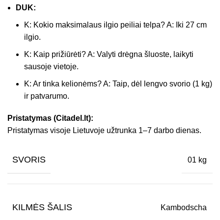
DUK:
K: Kokio maksimalaus ilgio peiliai telpa? A: Iki 27 cm
ilgio.
K: Kaip prižiūrėti? A: Valyti drėgna šluoste, laikyti
sausoje vietoje.
K: Ar tinka kelionėms? A: Taip, dėl lengvo svorio (1 kg)
ir patvarumo.
Pristatymas (Citadel.lt):
Pristatymas visoje Lietuvoje užtrunka 1–7 darbo dienas.
SVORIS
01 kg
KILMĖS ŠALIS
Kambodscha