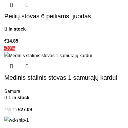
Peilių stovas 6 peiliams, juodas
In stock
€
14.85
-30%
Medinis stalinis stovas 1 samurajų kardui
Samura
1 in stock
€
27.09
€
38.70