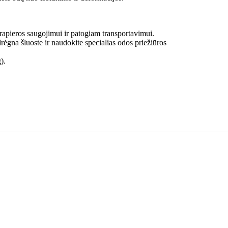
a rapieros saugojimui ir patogiam transportavimui.
drėgna šluoste ir naudokite specialias odos priežiūros
).