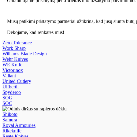
Garantuojame pristatymą per
5 dienas
nuo užsakymo patvirtinimo.
Mūsų patikimi pristatymo partneriai užtikrina, kad jūsų siunta būtų p
Dėkojame, kad renkates mus!
Zero Tolerance
Work Sharp
Williams Blade Design
Wehr Knives
WE Knife
Victorinox
Valiant
United Cutlery
Ulfberth
Spyderco
SOG
SOC
Shikoto
Samura
Royal Armouries
Rikeknife
Reate Knives