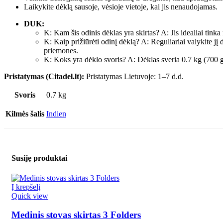
Laikykite dėklą sausoje, vėsioje vietoje, kai jis nenaudojamas.
DUK:
K: Kam šis odinis dėklas yra skirtas? A: Jis idealiai tink
K: Kaip prižiūrėti odinį dėklą? A: Reguliariai valykite jį 
priemones.
K: Koks yra dėklo svoris? A: Dėklas sveria 0.7 kg (700 g
Pristatymas (Citadel.lt):
Pristatymas Lietuvoje: 1–7 d.d.
Svoris
0.7 kg
Kilmės šalis
Indien
Susiję produktai
Į krepšelį
Quick view
Medinis stovas skirtas 3 Folders