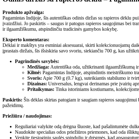
Produkto apžvalga:
Pagamintas Indijoje, šis autentiškas odinis diržas su rapieros dėklu pu
įvaizdžiui. Jo paskirtis – saugus ir patogus rapieros saugojimas bei tr
ir ilgaamžiškumu, atspindinčiu tradicinės gamybos kokybę.
Eksperto komentaras:
Dėklai ir makštys yra esminiai aksesuarai, skirti kolekcionuojamų dai
įprastais diržais, šis išsiskiria savo svoriu, siekiančiu 700 g, kas užtikr
Pagrindinės savybės:
Medžiaga:
Autentiška oda, užtikrinanti ilgaamžiškumą ir 
Kilmė:
Pagamintas Indijoje, atspindintis meistriškumo tra
Svoris:
Apie 700 g (0.7 kg), suteikiantis stabilumo ir tvi
Dizainas:
Universalus, lengvai derinamas prie įvairių apr
Pritaikymas:
Tinka istoriniams kostiumams, kolekcijoms 
Paskirtis:
Šis dėklas skirtas patogiam ir saugiam rapieros saugojimui 
pažeidimų.
Priežiūra / naudojimas:
Reguliariai valykite odą drėgna šluoste, kad pašalintumėte dulke
Naudokite specialias odos priežiūros priemones, kad oda išliktų 
Venkite tiesioginių saulės spindulių ir drėgmės, kad apsaugotu