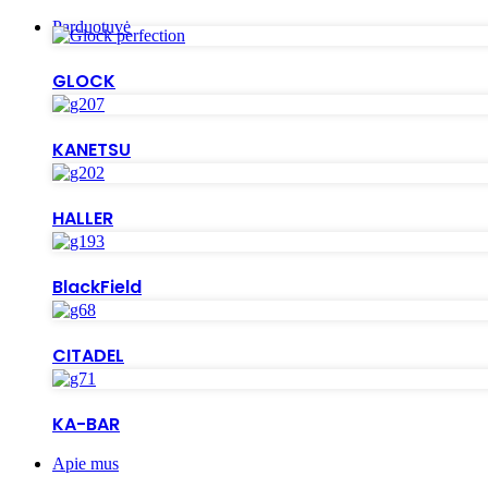
Parduotuvė
GLOCK
KANETSU
HALLER
BlackField
CITADEL
KA-BAR
Apie mus