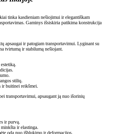
ikiai tinka kasdieniam nešiojimui ir elegantiškam
ansportavimas. Gaminys išsiskiria patikima konstrukcija
ktų apsaugai ir patogiam transportavimui. Lyginant su
ina tvirtumą ir stabilumą nešiojant.
estetiką.
dicijas.
rtumo.
angos stilių.
ir buitinei reikšmei.
bei transportavimui, apsaugant ją nuo išorinių
s ir purvą.
minkšta ir elastinga.
mėte odą nuo išblukimo ir deformacijos.