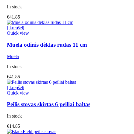
In stock
€
41.85
Į krepšelį
Quick view
Muela odinis dėklas rudas 11 cm
Muela
In stock
€
41.85
Į krepšelį
Quick view
Peilis stovas skirtas 6 peiliai baltas
In stock
€
14.85