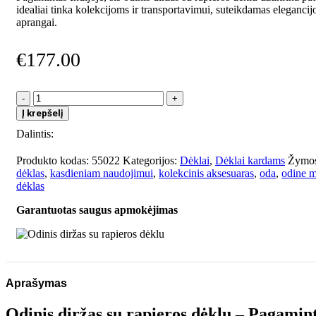
idealiai tinka kolekcijoms ir transportavimui, suteikdamas elegancij
aprangai.
€
177.00
produkto
kiekis:
Į krepšelį
Odinis
Dalintis:
diržas
su
rapieros
Produkto kodas:
55022
Kategorijos:
Dėklai
,
Dėklai kardams
Žymos
dėklu
dėklas
,
kasdieniam naudojimui
,
kolekcinis aksesuaras
,
oda
,
odine m
dėklas
Garantuotas saugus apmokėjimas
Aprašymas
Odinis diržas su rapieros dėklu – Pagamint