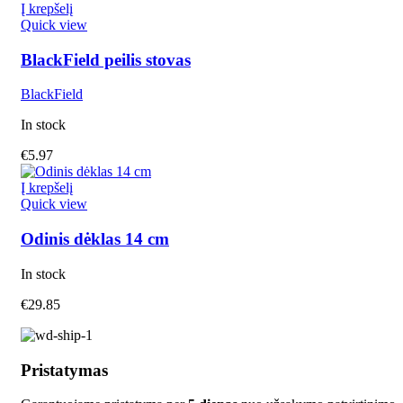
Į krepšelį
Quick view
BlackField peilis stovas
BlackField
In stock
€
5.97
Į krepšelį
Quick view
Odinis dėklas 14 cm
In stock
€
29.85
Pristatymas