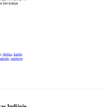
os bet kokiai
:
diržas
,
kardo
akstis
,
rapieros
as Indijoje