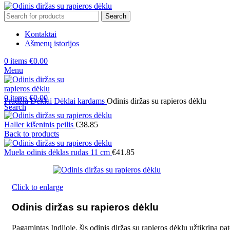
Search
Kontaktai
Ašmenų istorijos
0
items
€
0.00
Menu
0
items
€
0.00
Pradžia
Dėklai
Dėklai kardams
Odinis diržas su rapieros dėklu
Search
Haller kišeninis peilis
€
38.85
Back to products
Muela odinis dėklas rudas 11 cm
€
41.85
Click to enlarge
Odinis diržas su rapieros dėklu
Pagamintas Indijoje, šis odinis diržas su rapieros dėklu užtikrina pa