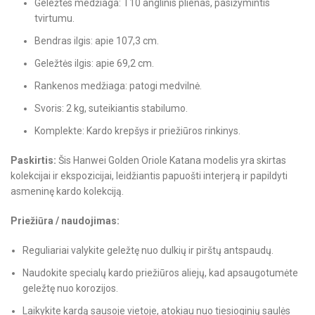
Geležtės medžiaga: T10 anglinis plienas, pasižymintis
tvirtumu.
Bendras ilgis: apie 107,3 cm.
Geležtės ilgis: apie 69,2 cm.
Rankenos medžiaga: patogi medvilnė.
Svoris: 2 kg, suteikiantis stabilumo.
Komplekte: Kardo krepšys ir priežiūros rinkinys.
Paskirtis:
Šis Hanwei Golden Oriole Katana modelis yra skirtas
kolekcijai ir ekspozicijai, leidžiantis papuošti interjerą ir papildyti
asmeninę kardo kolekciją.
Priežiūra / naudojimas:
Reguliariai valykite geležtę nuo dulkių ir pirštų antspaudų.
Naudokite specialų kardo priežiūros aliejų, kad apsaugotumėte
geležtę nuo korozijos.
Laikykite kardą sausoje vietoje, atokiau nuo tiesioginių saulės