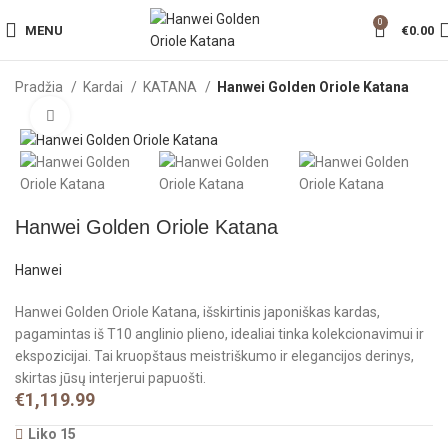
0
MENU
€
0.00
Pradžia
Kardai
KATANA
Hanwei Golden Oriole Katana
Click to enlarge
Hanwei Golden Oriole Katana
Hanwei
Hanwei Golden Oriole Katana, išskirtinis japoniškas kardas,
pagamintas iš T10 anglinio plieno, idealiai tinka kolekcionavimui ir
ekspozicijai. Tai kruopštaus meistriškumo ir elegancijos derinys,
skirtas jūsų interjerui papuošti.
€
1,119.99
Liko 15