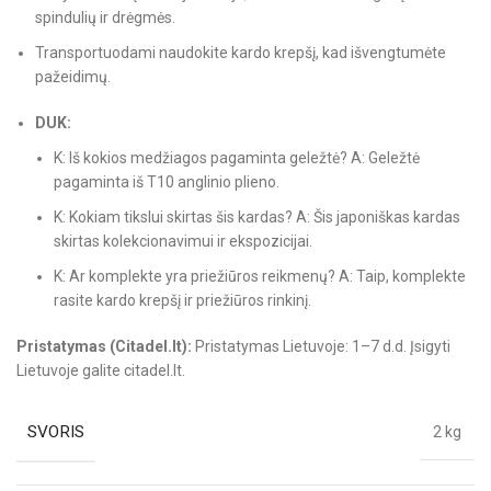
spindulių ir drėgmės.
Transportuodami naudokite kardo krepšį, kad išvengtumėte
pažeidimų.
DUK:
K: Iš kokios medžiagos pagaminta geležtė? A: Geležtė
pagaminta iš T10 anglinio plieno.
K: Kokiam tikslui skirtas šis kardas? A: Šis japoniškas kardas
skirtas kolekcionavimui ir ekspozicijai.
K: Ar komplekte yra priežiūros reikmenų? A: Taip, komplekte
rasite kardo krepšį ir priežiūros rinkinį.
Pristatymas (Citadel.lt):
Pristatymas Lietuvoje: 1–7 d.d. Įsigyti
Lietuvoje galite citadel.lt.
SVORIS
2 kg