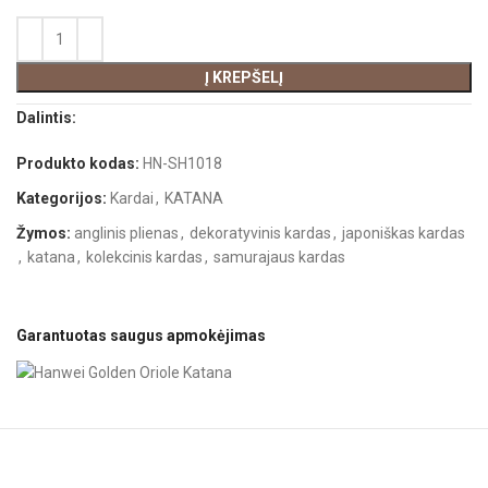
Į KREPŠELĮ
Dalintis:
Produkto kodas:
HN-SH1018
Kategorijos:
Kardai
,
KATANA
Žymos:
anglinis plienas
,
dekoratyvinis kardas
,
japoniškas kardas
,
katana
,
kolekcinis kardas
,
samurajaus kardas
Garantuotas saugus apmokėjimas