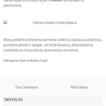
Garantuojame pristatymą per
5 dienas
nuo užsakymo
patvirtinimo.
Mūsų patikimi pristatymo partneriai užtikrina, kad jūsų siunta būtų
pristatyta greitai ir saugiai. Jei turite klausimų dėl pristatymo,
susisiekite su mūsų klientų aptarnavimo komanda.
Dėkojame, kad renkates mus!
Zero Tolerance
Work Sharp
TAISYKLĖS