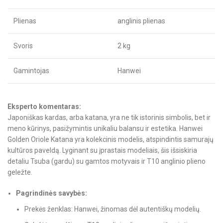
Plienas
anglinis plienas
Svoris
2 kg
Gamintojas
Hanwei
Eksperto komentaras:
Japoniškas kardas, arba katana, yra ne tik istorinis simbolis, bet ir
meno kūrinys, pasižymintis unikaliu balansu ir estetika. Hanwei
Golden Oriole Katana yra kolekcinis modelis, atspindintis samurajų
kultūros paveldą. Lyginant su įprastais modeliais, šis išsiskiria
detaliu Tsuba (gardu) su gamtos motyvais ir T10 anglinio plieno
geležte.
Pagrindinės savybės:
Prekės ženklas: Hanwei, žinomas dėl autentiškų modelių.