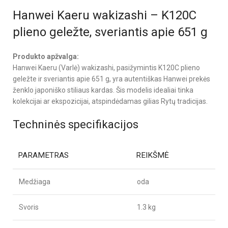
Hanwei Kaeru wakizashi – K120C
plieno geležte, sveriantis apie 651 g
Produkto apžvalga:
Hanwei Kaeru (Varlė) wakizashi, pasižymintis K120C plieno
geležte ir sveriantis apie 651 g, yra autentiškas Hanwei prekės
ženklo japoniško stiliaus kardas. Šis modelis idealiai tinka
kolekcijai ar ekspozicijai, atspindėdamas gilias Rytų tradicijas.
Techninės specifikacijos
PARAMETRAS
REIKŠMĖ
Medžiaga
oda
Svoris
1.3 kg