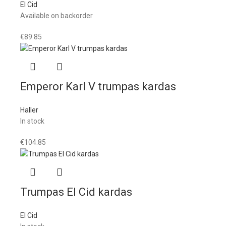
El Cid
Available on backorder
€
89.85
Emperor Karl V trumpas kardas
Haller
In stock
€
104.85
Trumpas El Cid kardas
El Cid