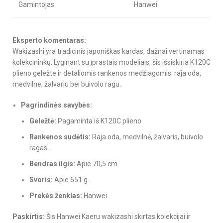
Gamintojas
Hanwei
Eksperto komentaras:
Wakizashi yra tradicinis japoniškas kardas, dažnai vertinamas
kolekcininkų. Lyginant su įprastais modeliais, šis išsiskiria K120C
plieno geležte ir detaliomis rankenos medžiagomis: raja oda,
medvilne, žalvariu bei buivolo ragu.
Pagrindinės savybės:
Geležtė:
Pagaminta iš K120C plieno.
Rankenos sudėtis:
Raja oda, medvilnė, žalvaris, buivolo
ragas.
Bendras ilgis:
Apie 70,5 cm.
Svoris:
Apie 651 g.
Prekės ženklas:
Hanwei.
Paskirtis:
Šis Hanwei Kaeru wakizashi skirtas kolekcijai ir