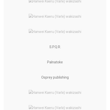
S.P.Q.R.
Palnatoke
Osprey publishing