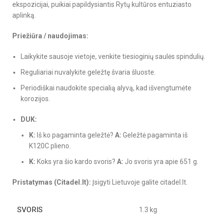
ekspozicijai, puikiai papildysiantis Rytų kultūros entuziasto
aplinką.
Priežiūra / naudojimas:
Laikykite sausoje vietoje, venkite tiesioginių saulės spindulių.
Reguliariai nuvalykite geležtę švaria šluoste.
Periodiškai naudokite specialią alyvą, kad išvengtumėte
korozijos.
DUK:
K:
Iš ko pagaminta geležtė?
A:
Geležtė pagaminta iš
K120C plieno.
K:
Koks yra šio kardo svoris?
A:
Jo svoris yra apie 651 g.
Pristatymas (Citadel.lt):
Įsigyti Lietuvoje galite citadel.lt.
SVORIS
1.3 kg