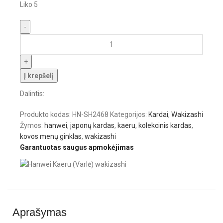
Liko 5
Į krepšelį
Dalintis:
Produkto kodas:
HN-SH2468
Kategorijos:
Kardai
,
Wakizashi
Žymos:
hanwei
,
japonų kardas
,
kaeru
,
kolekcinis kardas
,
kovos menų ginklas
,
wakizashi
Garantuotas saugus apmokėjimas
Aprašymas