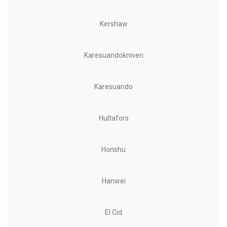
Kershaw
Karesuandokniven
Karesuando
Hultafors
Honshu
Hanwei
El Cid