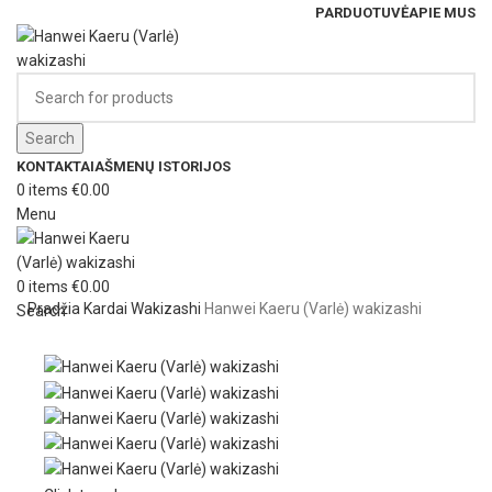
PARDUOTUVĖ
APIE MUS
Search
KONTAKTAI
AŠMENŲ ISTORIJOS
0
items
€
0.00
Menu
0
items
€
0.00
Pradžia
Kardai
Wakizashi
Hanwei Kaeru (Varlė) wakizashi
Search