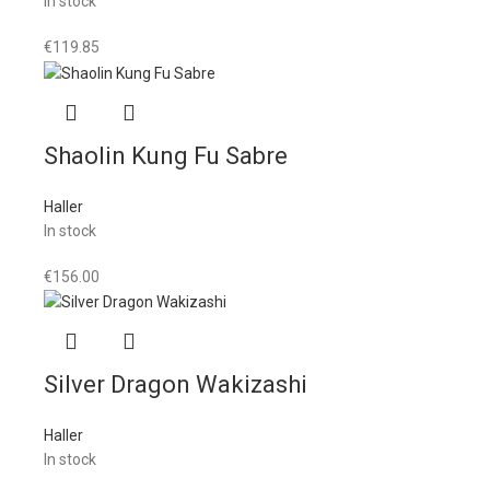
In stock
€
119.85
Shaolin Kung Fu Sabre
Haller
In stock
€
156.00
Silver Dragon Wakizashi
Haller
In stock