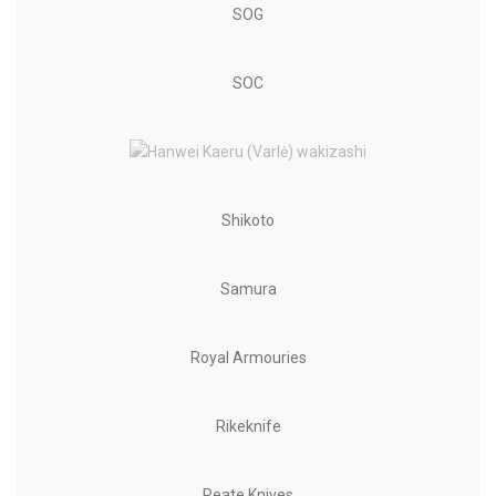
SOG
SOC
Shikoto
Samura
Royal Armouries
Rikeknife
Reate Knives