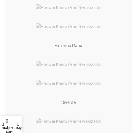
Extrema Ratio
Diverse
0
items
Shop
My account
Cart