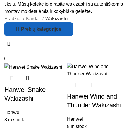
tikslu. Mūsų kolekcijoje rasite wakizashi su autentiškomis
montavimo detalėmis ir kokybiška geležte.
Pradžia
Kardai
Wakizashi
Prekių kategorijos
Hanwei Snake
Hanwei Wind and
Wakizashi
Thunder Wakizashi
Hanwei
Hanwei
8 in stock
8 in stock