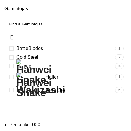
Gamintojas
BattleBlades
1
Cold Steel
7
Hanwei
10
Haller
1
John Lee
6
Peiliai iki 100€