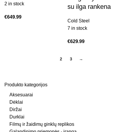
2 in stock
su ilga rankena
€
649.99
Cold Steel
7 in stock
€
629.99
1
2
3
→
Produkto kategorijos
Aksesuarai
Dėklai
Diržai
Durklai
Filmų ir žaidimų ginklų replikos
Galandinimo priemonės - įrąnga