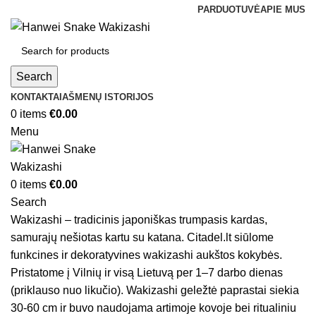
PARDUOTUVĖ
APIE MUS
Search
KONTAKTAI
AŠMENŲ ISTORIJOS
0
items
€
0.00
Menu
0
items
€
0.00
Search
Wakizashi – tradicinis japoniškas trumpasis kardas,
samurajų nešiotas kartu su katana. Citadel.lt siūlome
funkcines ir dekoratyvines wakizashi aukštos kokybės.
Pristatome į Vilnių ir visą Lietuvą per 1–7 darbo dienas
(priklauso nuo likučio). Wakizashi geležtė paprastai siekia
30-60 cm ir buvo naudojama artimoje kovoje bei ritualiniu