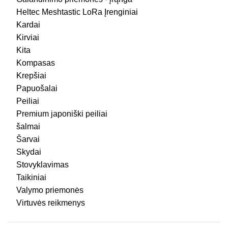
Heltec Meshtastic LoRa Įrenginiai
Kardai
Kirviai
Kita
Kompasas
Krepšiai
Papuošalai
Peiliai
Premium japoniški peiliai
šalmai
Šarvai
Skydai
Stovyklavimas
Taikiniai
Valymo priemonės
Virtuvės reikmenys